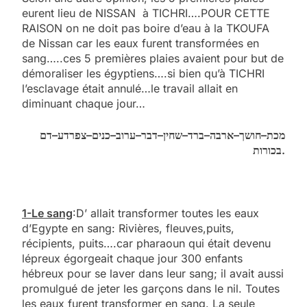
eurent lieu de NISSAN à TICHRI….POUR CETTE
RAISON on ne doit pas boire d’eau à la TKOUFA
de Nissan car les eaux furent transformées en
sang…..ces 5 premières plaies avaient pour but de
démoraliser les égyptiens….si bien qu’à TICHRI
l’esclavage était annulé…le travail allait en
diminuant chaque jour…
דם
–
צפרדע
–
כנים
–
ערוב
–
דבר
–
שחין
–
ברד
–
ארבה
–
חושך
–
מכת
בכורות
.
1-Le sang
:D’ allait transformer toutes les eaux
d’Egypte en sang: Rivières, fleuves,puits,
récipients, puits….car pharaoun qui était devenu
lépreux égorgeait chaque jour 300 enfants
hébreux pour se laver dans leur sang; il avait aussi
promulgué de jeter les garçons dans le nil. Toutes
les eaux furent transformer en sang. La seule