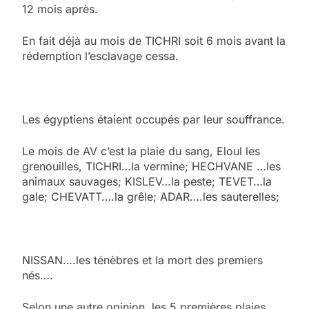
12 mois après.
En fait déjà au mois de TICHRI soit 6 mois avant la
rédemption l’esclavage cessa.
Les égyptiens étaient occupés par leur souffrance.
Le mois de AV c’est la plaie du sang, Eloul les
grenouilles, TICHRI…la vermine; HECHVANE …les
animaux sauvages; KISLEV…la peste; TEVET…la
gale; CHEVATT….la grêle; ADAR….les sauterelles;
NISSAN….les ténèbres et la mort des premiers
nés….
Selon une autre opinion, les 5 premières plaies