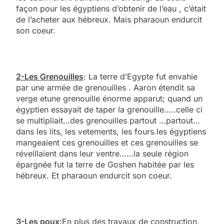
façon pour les égyptiens d’obtenir de l’eau , c’était
de l’acheter aux hébreux. Mais pharaoun endurcit
son coeur.
2-Les Grenouilles
: La terre d’Egypte fut envahie
par une armée de grenouilles . Aaron étendit sa
verge etune grenouille énorme apparut; quand un
égyptien essayait de taper la grenouille…..celle ci
se multipliait…des grenouilles partout …partout…
dans les lits, les vetements, les fours.les égyptiens
mangeaient ces grenouilles et ces grenouilles se
réveillaient dans leur ventre……la seule région
épargnée fut la terre de Goshen habitée par les
hébreux. Et pharaoun endurcit son coeur.
3-Les poux:
En plus des travaux de construction,