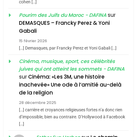
cohen […]
meurtrière selon le rapport
2
«Tu dis génocide, je dis
d’ADL contre
sur
Pourim des Juifs du Maroc - DAFINA
FRANCE
ISRAÉL
guerre»: La nouvelle
l’antisémitisme
DEMASQUES – Francky Perez & Yoni
chanson de Boy George
6
Gabali
ISRAÉL
JUDAISME
FIÈRE, DIGNE ET RÉSILIENTE :
15 février 2026
POURQUOI JE REVENDIQUE
3
[…] Demasques, par Francky Perez et Yoni Gabali […]
MA JUDAÏTE par Thérèse
Tout sur la Nostalgie
ISRAÉL
JUDAISME
Cinéma, musique, sport, ces célébrités
Zrihen-Dvir
SOUVENIRS
juives qui ont atteint les sommets - DAFINA
7
CE QUI NOUS MANQUE –
sur
Cinéma: «Les 3M, une histoire
inachevée» Une ode à l’amitié au-delà
Jacques Hadida
4
Accords d’Isaac:
de la religion
JUDAISME
l’alliance pourrait
28 décembre 2025
s’étendre à 13 pays
[…] carrière et croyances religieuses fortes n’a donc rien
8
ISRAÉL
JUDAISME
Maroc : Les amandes de
d’impossible, bien au contraire. D’Hollywood à Facebook
d’Amérique latine
[…]
Tafraout, le miel de Tadla
5
2025, l’année la plus
Azilal consacrés produits
DAFINA
MAROC