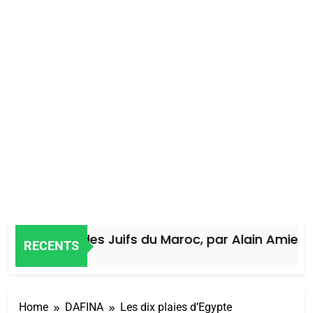
Histoire des Juifs du Maroc, par Alain Amiel
RECENTS
4 Jours Ago
Home
DAFINA
Les dix plaies d’Egypte