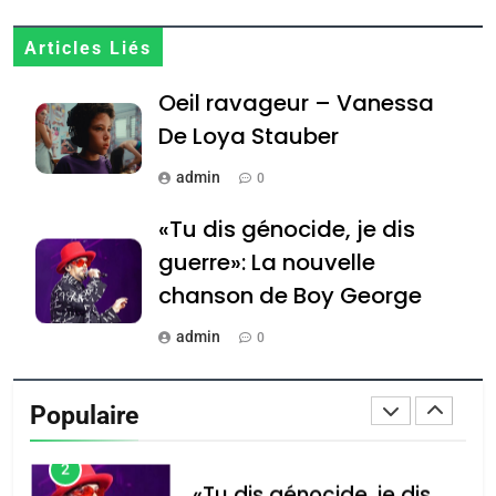
8
Articles Liés
Maroc : Les amandes de
Oeil ravageur – Vanessa
Tafraout, le miel de Tadla
Azilal consacrés produits
De Loya Stauber
DAFINA
MAROC
du terroir
admin
0
1
Oeil ravageur – Vanessa
«Tu dis génocide, je dis
De Loya Stauber
guerre»: La nouvelle
CINEMA
ISRAÉL
chanson de Boy George
2
admin
0
«Tu dis génocide, je dis
Tout sur la Nostalgie
guerre»: La nouvelle
Populaire
chanson de Boy George
admin
ISRAÉL
JUDAISME
0
3
Accords d’Isaac: l’alliance
נשיא המדינה יצחק