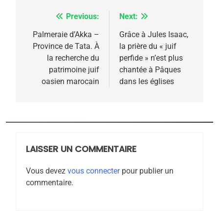
Previous:
Next:
Navigation
de
Palmeraie d’Akka –
Grâce à Jules Isaac,
5
Province de Tata. À
la prière du « juif
l’article
2025, l’année la plus
la recherche du
perfide » n’est plus
meurtrière selon le
patrimoine juif
chantée à Pâques
oasien marocain
dans les églises
rapport d’ADL contre
FRANCE
ISRAÉL
l’antisémitisme
6
FIÈRE, DIGNE ET RÉSILIENTE :
POURQUOI JE REVENDIQUE
MA JUDAÏTE par Thérèse
LAISSER UN COMMENTAIRE
ISRAÉL
JUDAISME
Zrihen-Dvir
Vous devez
vous connecter
pour publier un
7
commentaire.
CE QUI NOUS MANQUE –
Jacques Hadida
JUDAISME