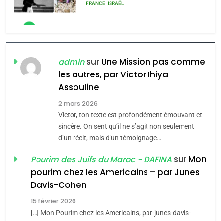
MA JUDAÏTE par Thérèse
ISRAÉL
JUDAISME
Zrihen-Dvir
7
CE QUI NOUS MANQUE –
Jacques Hadida
sur
Une Mission pas comme
admin
les autres, par Victor Ihiya
JUDAISME
Assouline
8
2 mars 2026
Maroc : Les amandes de
Victor, ton texte est profondément émouvant et
Tafraout, le miel de Tadla
sincère. On sent qu’il ne s’agit non seulement
Azilal consacrés produits
d’un récit, mais d’un témoignage…
DAFINA
MAROC
du terroir
sur
Mon
Pourim des Juifs du Maroc - DAFINA
1
pourim chez les Americains – par Junes
Oeil ravageur – Vanessa
Davis-Cohen
De Loya Stauber
15 février 2026
5
CINEMA
ISRAÉL
2025, l’année la plus
[…] Mon Pourim chez les Americains, par-junes-davis-