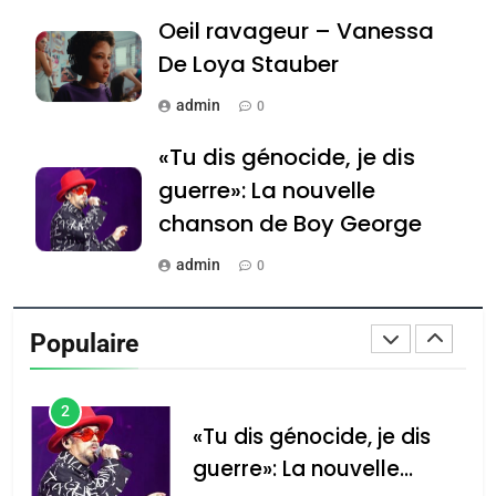
Oeil ravageur – Vanessa
Jacques Hadida
De Loya Stauber
JUDAISME
admin
0
8
Maroc : Les amandes de
«Tu dis génocide, je dis
Tafraout, le miel de Tadla
guerre»: La nouvelle
Azilal consacrés produits
DAFINA
MAROC
chanson de Boy George
du terroir
1
admin
0
Oeil ravageur – Vanessa
Tout sur la Nostalgie
De Loya Stauber
Populaire
admin
CINEMA
ISRAÉL
0
2
Accords d’Isaac: l’alliance
נשיא המדינה יצחק
«Tu dis génocide, je dis
הרצוג נפגש עם
pourrait s’étendre à 13
guerre»: La nouvelle
נשיא ארגנטינה
pays d’Amérique latine