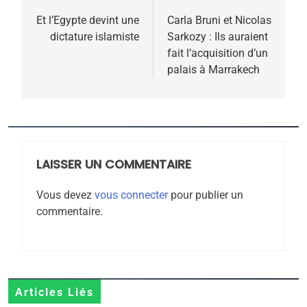
de
Et l’Egypte devint une
Carla Bruni et Nicolas
dictature islamiste
Sarkozy : Ils auraient
l’article
fait l’acquisition d’un
palais à Marrakech
5
2025, l’année la plus
meurtrière selon le
rapport d’ADL contre
LAISSER UN COMMENTAIRE
FRANCE
ISRAÉL
l’antisémitisme
Vous devez
vous connecter
pour publier un
6
commentaire.
FIÈRE, DIGNE ET RÉSILIENTE :
POURQUOI JE REVENDIQUE
MA JUDAÏTE par Thérèse
ISRAÉL
JUDAISME
Zrihen-Dvir
7
Articles Liés
CE QUI NOUS MANQUE –