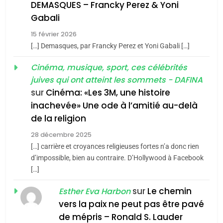
De Loya Stauber
DEMASQUES – Francky Perez & Yoni
5
Gabali
CINEMA
ISRAÉL
2025, l’année la plus
15 février 2026
meurtrière selon le rapport
2
[…] Demasques, par Francky Perez et Yoni Gabali […]
«Tu dis génocide, je dis
d’ADL contre
FRANCE
ISRAÉL
guerre»: La nouvelle
Cinéma, musique, sport, ces célébrités
l’antisémitisme
juives qui ont atteint les sommets - DAFINA
chanson de Boy George
6
ISRAÉL
JUDAISME
FIÈRE, DIGNE ET RÉSILIENTE :
sur
Cinéma: «Les 3M, une histoire
inachevée» Une ode à l’amitié au-delà
POURQUOI JE REVENDIQUE
3
de la religion
MA JUDAÏTE par Thérèse
Tout sur la Nostalgie
ISRAÉL
JUDAISME
Zrihen-Dvir
28 décembre 2025
SOUVENIRS
[…] carrière et croyances religieuses fortes n’a donc rien
7
CE QUI NOUS MANQUE –
d’impossible, bien au contraire. D’Hollywood à Facebook
[…]
Jacques Hadida
4
Accords d’Isaac:
sur
Le chemin
JUDAISME
Esther Eva Harbon
l’alliance pourrait
vers la paix ne peut pas être pavé
s’étendre à 13 pays
8
de mépris – Ronald S. Lauder
ISRAÉL
JUDAISME