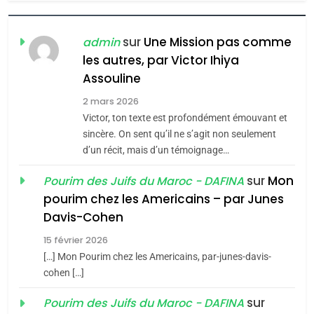
6
FIÈRE, DIGNE ET RÉSILIENTE :
POURQUOI JE REVENDIQUE
sur
Une Mission pas comme
admin
MA JUDAÏTE par Thérèse
les autres, par Victor Ihiya
ISRAÉL
JUDAISME
Assouline
Zrihen-Dvir
7
2 mars 2026
CE QUI NOUS MANQUE –
Victor, ton texte est profondément émouvant et
Jacques Hadida
sincère. On sent qu’il ne s’agit non seulement
d’un récit, mais d’un témoignage…
JUDAISME
sur
Mon
Pourim des Juifs du Maroc - DAFINA
8
pourim chez les Americains – par Junes
Maroc : Les amandes de
Davis-Cohen
Tafraout, le miel de Tadla
15 février 2026
Azilal consacrés produits
DAFINA
MAROC
[…] Mon Pourim chez les Americains, par-junes-davis-
du terroir
cohen […]
1
Oeil ravageur – Vanessa
sur
Pourim des Juifs du Maroc - DAFINA