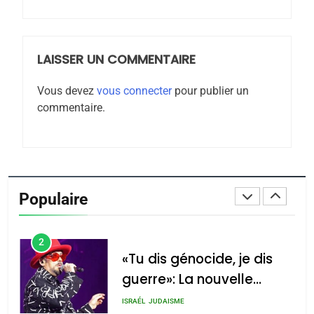
Jacques Hadida
JUDAISME
LAISSER UN COMMENTAIRE
8
Maroc : Les amandes de
Vous devez
vous connecter
pour publier un
Tafraout, le miel de Tadla
commentaire.
Azilal consacrés produits
DAFINA
MAROC
du terroir
1
Oeil ravageur – Vanessa
De Loya Stauber
Populaire
CINEMA
ISRAÉL
2
«Tu dis génocide, je dis
guerre»: La nouvelle
chanson de Boy George
ISRAÉL
JUDAISME