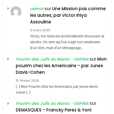
FIÈRE, DIGNE ET RÉSILIENTE :
POURQUOI JE REVENDIQUE
sur
Une Mission pas comme
admin
MA JUDAÏTE par Thérèse
les autres, par Victor Ihiya
ISRAÉL
JUDAISME
Assouline
Zrihen-Dvir
7
2 mars 2026
CE QUI NOUS MANQUE –
Victor, ton texte est profondément émouvant et
Jacques Hadida
sincère. On sent qu’il ne s’agit non seulement
d’un récit, mais d’un témoignage…
JUDAISME
sur
Mon
Pourim des Juifs du Maroc - DAFINA
8
pourim chez les Americains – par Junes
Maroc : Les amandes de
Davis-Cohen
Tafraout, le miel de Tadla
15 février 2026
Azilal consacrés produits
DAFINA
MAROC
[…] Mon Pourim chez les Americains, par-junes-davis-
du terroir
cohen […]
1
Oeil ravageur – Vanessa
sur
Pourim des Juifs du Maroc - DAFINA
De Loya Stauber
DEMASQUES – Francky Perez & Yoni