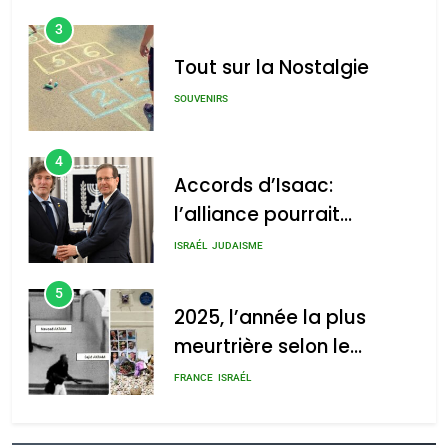
3
Tout sur la Nostalgie
SOUVENIRS
4
Accords d’Isaac:
l’alliance pourrait
s’étendre à 13 pays
ISRAÉL
JUDAISME
d’Amérique latine
5
2025, l’année la plus
meurtrière selon le
rapport d’ADL contre
FRANCE
ISRAÉL
l’antisémitisme
6