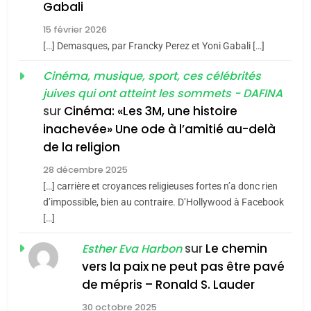
5
Gabali
CINEMA
ISRAÉL
2025, l’année la plus
15 février 2026
meurtrière selon le rapport
2
[…] Demasques, par Francky Perez et Yoni Gabali […]
«Tu dis génocide, je dis
d’ADL contre
FRANCE
ISRAÉL
guerre»: La nouvelle
Cinéma, musique, sport, ces célébrités
l’antisémitisme
juives qui ont atteint les sommets - DAFINA
chanson de Boy George
6
ISRAÉL
JUDAISME
FIÈRE, DIGNE ET RÉSILIENTE :
sur
Cinéma: «Les 3M, une histoire
inachevée» Une ode à l’amitié au-delà
POURQUOI JE REVENDIQUE
3
de la religion
MA JUDAÏTE par Thérèse
Tout sur la Nostalgie
ISRAÉL
JUDAISME
Zrihen-Dvir
28 décembre 2025
SOUVENIRS
[…] carrière et croyances religieuses fortes n’a donc rien
7
CE QUI NOUS MANQUE –
d’impossible, bien au contraire. D’Hollywood à Facebook
[…]
Jacques Hadida
4
Accords d’Isaac:
sur
Le chemin
JUDAISME
Esther Eva Harbon
l’alliance pourrait
vers la paix ne peut pas être pavé
s’étendre à 13 pays
8
de mépris – Ronald S. Lauder
ISRAÉL
JUDAISME
Maroc : Les amandes de
d’Amérique latine
30 octobre 2025