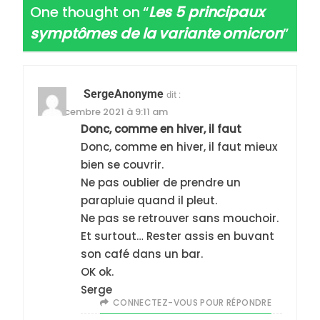
One thought on “
Les 5 principaux
symptômes de la variante omicron
”
SergeAnonyme
5
dit :
2025, l’année la plus
30 décembre 2021 à 9:11 am
Donc, comme en hiver, il faut
meurtrière selon le
Donc, comme en hiver, il faut mieux
rapport d’ADL contre
FRANCE
ISRAÉL
bien se couvrir.
l’antisémitisme
Ne pas oublier de prendre un
6
parapluie quand il pleut.
FIÈRE, DIGNE ET RÉSILIENTE :
Ne pas se retrouver sans mouchoir.
POURQUOI JE REVENDIQUE
Et surtout… Rester assis en buvant
MA JUDAÏTE par Thérèse
ISRAÉL
JUDAISME
son café dans un bar.
Zrihen-Dvir
OK ok.
7
Serge
CE QUI NOUS MANQUE –
CONNECTEZ-VOUS POUR RÉPONDRE