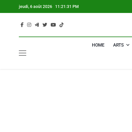
Skip
jeudi, 6 août 2026
11:21:32 PM
to
content
HOME
ARTS