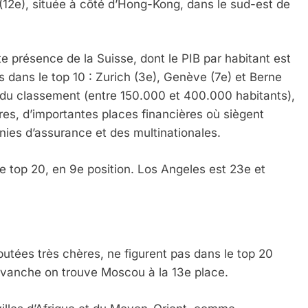
 (12e), située à côté d’Hong-Kong, dans le sud-est de
e présence de la Suisse, dont le PIB par habitant est
s dans le top 10 : Zurich (3e), Genève (7e) et Berne
s du classement (entre 150.000 et 400.000 habitants),
ères, d’importantes places financières où siègent
ies d’assurance et des multinationales.
e top 20, en 9e position. Los Angeles est 23e et
putées très chères, ne figurent pas dans le top 20
revanche on trouve Moscou à la 13e place.
 Meurtrière Selon Le Rapport D’ADL Contre L’anti