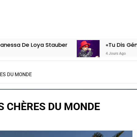
 Loya Stauber
«Tu Dis Génocide, Je 
4 Jours Ago
ÈRES DU MONDE
US CHÈRES DU MONDE