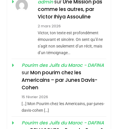
ISRAÉL
JUDAISME
sur
Une Mission pas
admin
REVENDIQUE MA
comme les autres, par
7
CE QUI NOUS
JUDAÏTE Par Thérèse
Victor Ihiya Assouline
MANQUE – Jacques
Zrihen-Dvir
2 mars 2026
Hadida
Victor, ton texte est profondément
JUDAISME
émouvant et sincère. On sent qu’il ne
8
s’agit non seulement d’un récit, mais
Maroc : Les Amandes
d’un témoignage…
De Tafraout, Le Miel
De Tadla Azilal
Pourim des Juifs du Maroc - DAFINA
DAFINA
MAROC
sur
Mon pourim chez les
Consacrés Produits
1
Americains – par Junes Davis-
Oeil Ravageur –
Du Terroir
Cohen
Vanessa De Loya
15 février 2026
Stauber
CINEMA
ISRAÉL
[…] Mon Pourim chez les Americains, par-junes-
2
davis-cohen […]
«Tu Dis Génocide, Je
Pourim des Juifs du Maroc - DAFINA
Dis Guerre»: La