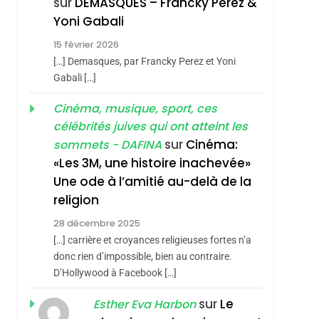
sur
DEMASQUES – Francky Perez &
Nouvelle Chanson De
ISRAÉL
JUDAISME
Yoni Gabali
Boy George
3
15 février 2026
Tout Sur La Nostalgie
[…] Demasques, par Francky Perez et Yoni
SOUVENIRS
Gabali […]
4
Cinéma, musique, sport, ces
Accords D’Isaac:
célébrités juives qui ont atteint les
L’alliance Pourrait
sur
Cinéma:
sommets - DAFINA
S’étendre À 13 Pays
ISRAÉL
JUDAISME
«Les 3M, une histoire inachevée»
D’Amérique Latine
Une ode à l’amitié au-delà de la
5
2025, L’année La Plus
religion
Meurtrière Selon Le
28 décembre 2025
Rapport D’ADL
FRANCE
ISRAÉL
[…] carrière et croyances religieuses fortes n’a
Contre
donc rien d’impossible, bien au contraire.
6
FIÈRE, DIGNE ET
D’Hollywood à Facebook […]
L’antisémitisme
RÉSILIENTE :
sur
Le
Esther Eva Harbon
POURQUOI JE