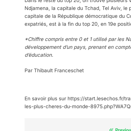
Dans le reste du top 20, on trouve plusieurs
FRANCE
ISRAÉL
Ndjamena, la capitale du Tchad, Tel Aviv, le
capitale de la République démocratique du Co
expatriés, est à la fin du top 20, en 19e positi
*Chiffre compris entre 0 et 1 utilisé par les
6
développement d’un pays, prenant en compte l
d’éducation.
FIÈRE, DIGNE ET RÉSIL
Par Thibault Franceschet
Dvir
ISRAÉL
JUDAISME
En savoir plus sur https://start.lesechos.fr/tr
les-plus-cheres-du-monde-8975.php?WA7
7
Previou