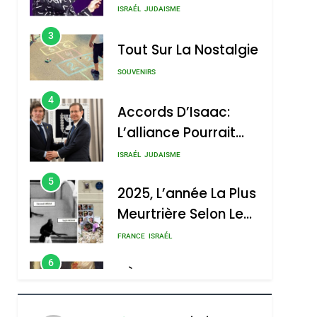
Nouvelle Chanson De
ISRAÉL
JUDAISME
Boy George
3
Tout Sur La Nostalgie
SOUVENIRS
4
Accords D’Isaac:
L’alliance Pourrait
S’étendre À 13 Pays
ISRAÉL
JUDAISME
D’Amérique Latine
5
2025, L’année La Plus
Meurtrière Selon Le
Rapport D’ADL
FRANCE
ISRAÉL
Contre
6
FIÈRE, DIGNE ET
L’antisémitisme
RÉSILIENTE :
POURQUOI JE