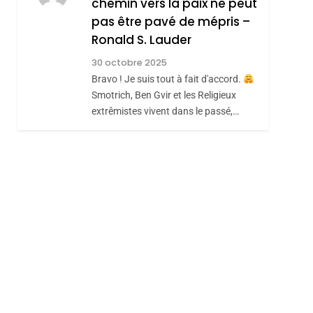
chemin vers la paix ne peut
ISRAÉL
JUDAISME
REVENDIQUE MA
pas être pavé de mépris –
7
CE QUI NOUS
JUDAÏTE Par Thérèse
Ronald S. Lauder
MANQUE – Jacques
Zrihen-Dvir
30 octobre 2025
Hadida
Bravo ! Je suis tout à fait d'accord.
JUDAISME
Smotrich, Ben Gvir et les Religieux
8
extrêmistes vivent dans le passé,…
Maroc : Les Amandes
De Tafraout, Le Miel
De Tadla Azilal
DAFINA
MAROC
Consacrés Produits
Du Terroir