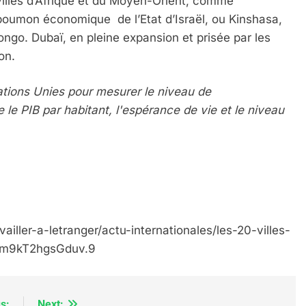
 villes d’Afrique et du Moyen-Orient, comme
 poumon économique de l’Etat d’Israël, ou Kinshasa,
ngo. Dubaï, en pleine expansion et prisée par les
on.
 Nations Unies pour mesurer le niveau de
e PIB par habitant, l'espérance de vie et le niveau
IENTE : POURQUOI JE REVENDIQUE MA JUDAÏTE Par T
availler-a-letranger/actu-internationales/les-20-villes-
Qm9kT2hgsGduv.9
s:
Next: