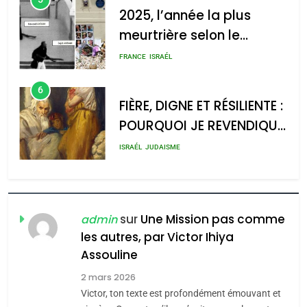
2025, l’année la plus
meurtrière selon le
2025, l’année la plus
rapport d’ADL contre
meurtrière selon le rapport
FRANCE
ISRAÉL
l’antisémitisme
d’ADL contre
6
l’antisémitisme
FIÈRE, DIGNE ET RÉSILIENTE :
POURQUOI JE REVENDIQUE
admin
0
MA JUDAÏTE par Thérèse
ISRAÉL
JUDAISME
Zrihen-Dvir
7
CE QUI NOUS MANQUE –
Jacques Hadida
sur
Une Mission pas comme
admin
les autres, par Victor Ihiya
JUDAISME
Assouline
8
2 mars 2026
Maroc : Les amandes de
Victor, ton texte est profondément émouvant et
Tafraout, le miel de Tadla