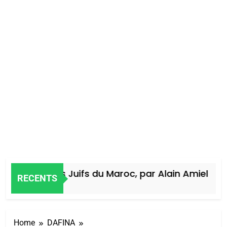
Histoire des Juifs du Maroc, par Alain Amiel
RECENTS
4 Jours Ago
Home
DAFINA