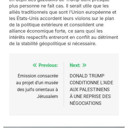
plus personne ne fait cas. Il serait utile que les
alliés traditionnels que sont l’Union européenne et
les États-Unis accordent leurs violons sur le plan
de la politique extérieure et consolident une
alliance économique forte, ce sans quoi les
intérêts respectifs entreront en conflit au détriment
de la stabilité géopolitique si nécessaire.
Previous:
Next:
Navigation
de
Emission consacrée
DONALD TRUMP
5
au projet d’un musée
CONDITIONNE L’AIDE
l’article
2025, l’année la plus
des juifs orientaux à
AUX PALESTINIENS
meurtrière selon le
Jérusalem
À UNE REPRISE DES
NÉGOCIATIONS
rapport d’ADL contre
FRANCE
ISRAÉL
l’antisémitisme
6
FIÈRE, DIGNE ET RÉSILIENTE :