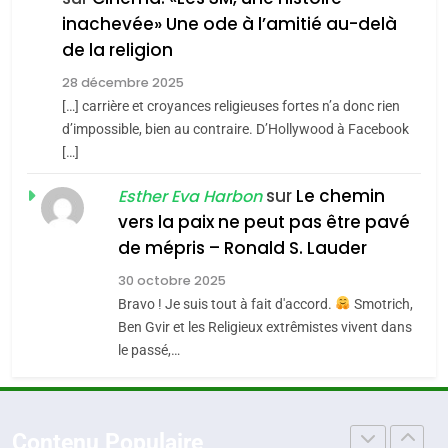
inachevée» Une ode à l’amitié au-delà
Jacques Hadida
4
Accords d’Isaac:
de la religion
JUDAISME
l’alliance pourrait
28 décembre 2025
s’étendre à 13 pays
[…] carrière et croyances religieuses fortes n’a donc rien
8
ISRAÉL
JUDAISME
Maroc : Les amandes de
d’impossible, bien au contraire. D’Hollywood à Facebook
d’Amérique latine
[…]
Tafraout, le miel de Tadla
5
2025, l’année la plus
Azilal consacrés produits
sur
Le chemin
DAFINA
MAROC
Esther Eva Harbon
meurtrière selon le
du terroir
vers la paix ne peut pas être pavé
rapport d’ADL contre
1
de mépris – Ronald S. Lauder
FRANCE
ISRAÉL
Oeil ravageur – Vanessa De
l’antisémitisme
30 octobre 2025
Loya Stauber
6
Bravo ! Je suis tout à fait d'accord.
Smotrich,
FIÈRE, DIGNE ET RÉSILIENTE :
CINEMA
ISRAÉL
Ben Gvir et les Religieux extrêmistes vivent dans
POURQUOI JE REVENDIQUE
le passé,…
MA JUDAÏTE par Thérèse
2
ISRAÉL
JUDAISME
«Tu dis génocide, je dis
Zrihen-Dvir
guerre»: La nouvelle
7
Contenu Populaire
CE QUI NOUS MANQUE –