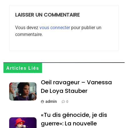
POURQUOI JE REVENDIQUE
MA JUDAÏTE par Thérèse
LAISSER UN COMMENTAIRE
ISRAÉL
JUDAISME
Zrihen-Dvir
Vous devez
vous connecter
pour publier un
7
commentaire.
CE QUI NOUS MANQUE –
Jacques Hadida
JUDAISME
8
Articles Liés
Maroc : Les amandes de
Oeil ravageur – Vanessa
Tafraout, le miel de Tadla
Azilal consacrés produits
De Loya Stauber
DAFINA
MAROC
du terroir
admin
0
1
Oeil ravageur – Vanessa
«Tu dis génocide, je dis
De Loya Stauber
guerre»: La nouvelle