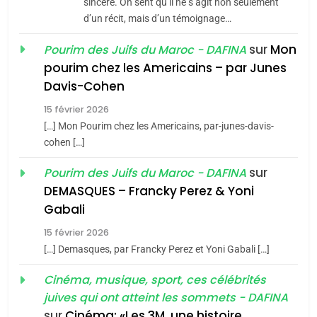
sincère. On sent qu’il ne s’agit non seulement
Azilal consacrés produits
d’un récit, mais d’un témoignage…
DAFINA
MAROC
du terroir
sur
Mon
Pourim des Juifs du Maroc - DAFINA
1
pourim chez les Americains – par Junes
Oeil ravageur – Vanessa
Davis-Cohen
De Loya Stauber
15 février 2026
5
CINEMA
ISRAÉL
2025, l’année la plus
[…] Mon Pourim chez les Americains, par-junes-davis-
cohen […]
meurtrière selon le rapport
2
«Tu dis génocide, je dis
d’ADL contre
sur
Pourim des Juifs du Maroc - DAFINA
FRANCE
ISRAÉL
guerre»: La nouvelle
l’antisémitisme
DEMASQUES – Francky Perez & Yoni
chanson de Boy George
6
Gabali
ISRAÉL
JUDAISME
FIÈRE, DIGNE ET RÉSILIENTE :
15 février 2026
POURQUOI JE REVENDIQUE
3
[…] Demasques, par Francky Perez et Yoni Gabali […]
MA JUDAÏTE par Thérèse
Tout sur la Nostalgie
ISRAÉL
JUDAISME
Cinéma, musique, sport, ces célébrités
Zrihen-Dvir
SOUVENIRS
juives qui ont atteint les sommets - DAFINA
7
CE QUI NOUS MANQUE –
sur
Cinéma: «Les 3M, une histoire