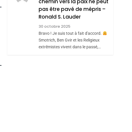
chemin vers la paix ne peut
ISRAÉL
JUDAISME
REVENDIQUE MA
pas être pavé de mépris –
7
CE QUI NOUS
JUDAÏTE Par Thérèse
Ronald S. Lauder
MANQUE – Jacques
Zrihen-Dvir
30 octobre 2025
Hadida
Bravo ! Je suis tout à fait d'accord.
JUDAISME
Smotrich, Ben Gvir et les Religieux
8
extrêmistes vivent dans le passé,…
Maroc : Les Amandes
De Tafraout, Le Miel
roduits Du
De Tadla Azilal
DAFINA
MAROC
Consacrés Produits
Du Terroir