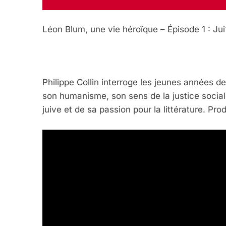
Léon Blum, une vie héroïque – Épisode 1 : Jui
Philippe Collin interroge les jeunes années
son humanisme, son sens de la justice sociale, 
5
juive et de sa passion pour la littérature. Prod
2025, L’année La Plus
FRANCE
ISRAÉL