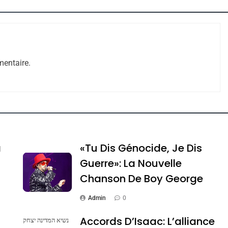
entaire.
e Tafraout, Le Miel De Tadla Azilal Consacrés P
a
«Tu Dis Génocide, Je Dis
Guerre»: La Nouvelle
Chanson De Boy George
Admin
0
Accords D’Isaac: L’alliance
נשיא המדינה יצחק