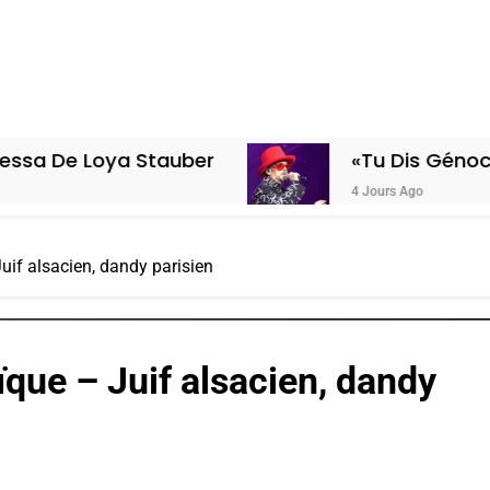
ya Stauber
«Tu Dis Génocide, Je Dis
4 Jours Ago
uif alsacien, dandy parisien
ïque – Juif alsacien, dandy