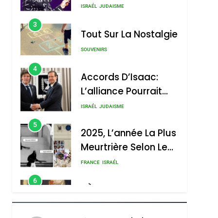
Nouvelle Chanson De
ISRAÉL
JUDAISME
Boy George
3
Tout Sur La Nostalgie
SOUVENIRS
4
Accords D’Isaac:
L’alliance Pourrait
S’étendre À 13 Pays
ISRAÉL
JUDAISME
D’Amérique Latine
5
2025, L’année La Plus
Meurtrière Selon Le
Rapport D’ADL
FRANCE
ISRAÉL
Contre
6
FIÈRE, DIGNE ET
L’antisémitisme
RÉSILIENTE :
POURQUOI JE