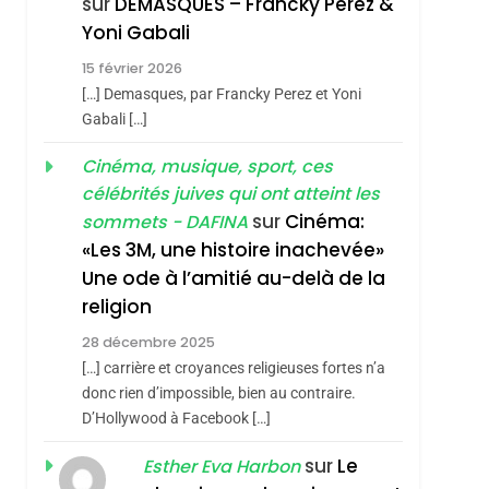
sur
DEMASQUES – Francky Perez &
Nouvelle Chanson De
ISRAÉL
JUDAISME
Yoni Gabali
Boy George
3
15 février 2026
Tout Sur La Nostalgie
[…] Demasques, par Francky Perez et Yoni
SOUVENIRS
hérèse Zrihen-
Gabali […]
4
Cinéma, musique, sport, ces
Accords D’Isaac:
célébrités juives qui ont atteint les
L’alliance Pourrait
sur
Cinéma:
sommets - DAFINA
S’étendre À 13 Pays
ISRAÉL
JUDAISME
«Les 3M, une histoire inachevée»
D’Amérique Latine
Une ode à l’amitié au-delà de la
5
2025, L’année La Plus
religion
Meurtrière Selon Le
28 décembre 2025
Rapport D’ADL
FRANCE
ISRAÉL
[…] carrière et croyances religieuses fortes n’a
Contre
donc rien d’impossible, bien au contraire.
6
FIÈRE, DIGNE ET
D’Hollywood à Facebook […]
L’antisémitisme
RÉSILIENTE :
sur
Le
Esther Eva Harbon
POURQUOI JE