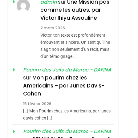
ISRAÉL
JUDAISME
sur
Une Mission pas
admin
REVENDIQUE MA
comme les autres, par
7
CE QUI NOUS
JUDAÏTE Par Thérèse
Victor Ihiya Assouline
MANQUE – Jacques
Zrihen-Dvir
2 mars 2026
Hadida
Victor, ton texte est profondément
JUDAISME
émouvant et sincère. On sent qu’il ne
8
s’agit non seulement d’un récit, mais
Maroc : Les Amandes
d’un témoignage…
De Tafraout, Le Miel
De Tadla Azilal
Pourim des Juifs du Maroc - DAFINA
DAFINA
MAROC
sur
Mon pourim chez les
Consacrés Produits
1
Americains – par Junes Davis-
Oeil Ravageur –
Du Terroir
Cohen
sémitisme
Vanessa De Loya
15 février 2026
Stauber
CINEMA
ISRAÉL
[…] Mon Pourim chez les Americains, par-junes-
2
davis-cohen […]
«Tu Dis Génocide, Je
Pourim des Juifs du Maroc - DAFINA
Dis Guerre»: La