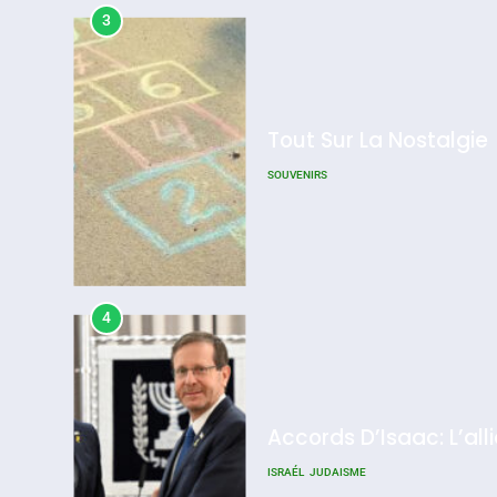
3
Tout Sur La Nostalgie
SOUVENIRS
4
Accords D’Isaac: L’all
ISRAÉL
JUDAISME