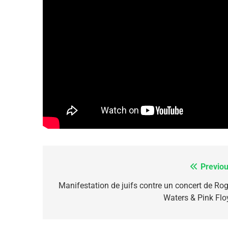
6
FIÈRE, DIGNE ET RÉSIL
Dvir
ISRAÉL
JUDAISME
7
Previou
Navigation
de
Manifestation de juifs contre un concert de Rog
Waters & Pink Flo
CE QUI NOUS MANQUE
l’article
JUDAISME