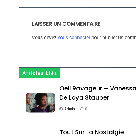
LAISSER UN COMMENTAIRE
8
Vous devez
vous connecter
pour publier un comm
Maroc : Les Amandes D
Terroir
Articles Liés
DAFINA
MAROC
Oeil Ravageur – Vaness
De Loya Stauber
Admin
0
1
Tout Sur La Nostalgie