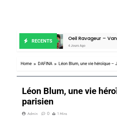
miel
Oeil Ravageur – Vanessa De Lo
RECENTS
4 Jours Ago
Home
DAFINA
Léon Blum, une vie héroïque – J
Léon Blum, une vie héro
parisien
0
Admin
1 Mins