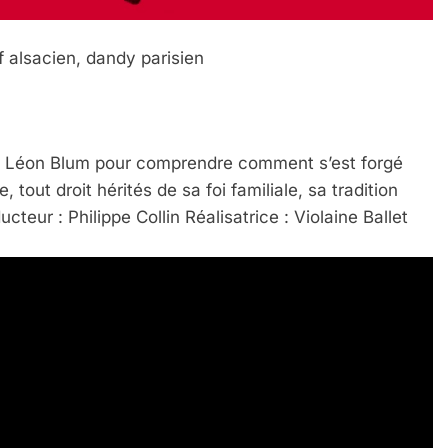
f alsacien, dandy parisien
 de Léon Blum pour comprendre comment s’est forgé
tout droit hérités de sa foi familiale, sa tradition
ucteur : Philippe Collin Réalisatrice : Violaine Ballet
 Meurtrière Selon Le Rapport D’ADL Contre L’anti