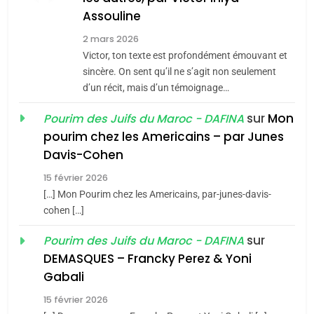
Assouline
Zrihen-Dvir
7
2 mars 2026
CE QUI NOUS MANQUE –
Victor, ton texte est profondément émouvant et
Jacques Hadida
sincère. On sent qu’il ne s’agit non seulement
d’un récit, mais d’un témoignage…
JUDAISME
sur
Mon
Pourim des Juifs du Maroc - DAFINA
8
pourim chez les Americains – par Junes
Maroc : Les amandes de
Davis-Cohen
Tafraout, le miel de Tadla
15 février 2026
Azilal consacrés produits
DAFINA
MAROC
[…] Mon Pourim chez les Americains, par-junes-davis-
du terroir
cohen […]
1
Oeil ravageur – Vanessa
sur
Pourim des Juifs du Maroc - DAFINA
De Loya Stauber
DEMASQUES – Francky Perez & Yoni
5
Gabali
CINEMA
ISRAÉL
2025, l’année la plus
15 février 2026
meurtrière selon le rapport
2