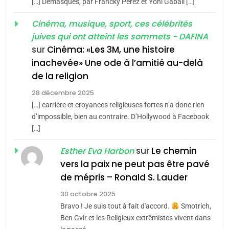
[…] Demasques, par Francky Perez et Yoni Gabali […]
«Tu dis génocide, je dis
d’ADL contre
FRANCE
ISRAÉL
guerre»: La nouvelle
Cinéma, musique, sport, ces célébrités
l’antisémitisme
juives qui ont atteint les sommets - DAFINA
chanson de Boy George
6
ISRAÉL
JUDAISME
FIÈRE, DIGNE ET RÉSILIENTE :
sur
Cinéma: «Les 3M, une histoire
inachevée» Une ode à l’amitié au-delà
POURQUOI JE REVENDIQUE
3
de la religion
MA JUDAÏTE par Thérèse
Tout sur la Nostalgie
ISRAÉL
JUDAISME
Zrihen-Dvir
28 décembre 2025
SOUVENIRS
[…] carrière et croyances religieuses fortes n’a donc rien
7
CE QUI NOUS MANQUE –
d’impossible, bien au contraire. D’Hollywood à Facebook
[…]
Jacques Hadida
4
Accords d’Isaac:
sur
Le chemin
JUDAISME
Esther Eva Harbon
l’alliance pourrait
vers la paix ne peut pas être pavé
s’étendre à 13 pays
8
de mépris – Ronald S. Lauder
ISRAÉL
JUDAISME
Maroc : Les amandes de
d’Amérique latine
30 octobre 2025
Tafraout, le miel de Tadla
5
Bravo ! Je suis tout à fait d'accord.
Smotrich,
2025, l’année la plus
Azilal consacrés produits
DAFINA
MAROC
Ben Gvir et les Religieux extrêmistes vivent dans
meurtrière selon le