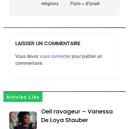
religions
Paris » d’Israël
l’article
5
2025, l’année la plus
meurtrière selon le
rapport d’ADL contre
LAISSER UN COMMENTAIRE
FRANCE
ISRAÉL
l’antisémitisme
Vous devez
vous connecter
pour publier un
6
commentaire.
FIÈRE, DIGNE ET RÉSILIENTE :
POURQUOI JE REVENDIQUE
MA JUDAÏTE par Thérèse
ISRAÉL
JUDAISME
Zrihen-Dvir
7
Articles Liés
CE QUI NOUS MANQUE –
Oeil ravageur – Vanessa
Jacques Hadida
De Loya Stauber
JUDAISME