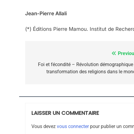
ISRAÉL
JUDAISME
Jean-Pierre Allali
(*) Éditions Pierre Mamou. Institut de Reche
7
Previou
Navigation
de
Foi et fécondité – Révolution démographique 
transformation des religions dans le mon
CE QUI NOUS MANQUE
l’article
JUDAISME
LAISSER UN COMMENTAIRE
8
Vous devez
vous connecter
pour publier un comm