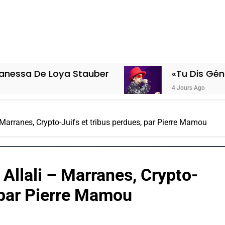
 Loya Stauber
«Tu Dis Génocide, Je 
4 Jours Ago
 Marranes, Crypto-Juifs et tribus perdues, par Pierre Mamou
Allali – Marranes, Crypto-
, par Pierre Mamou