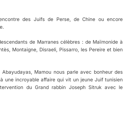
ncontre des Juifs de Perse, de Chine ou encore
e.
descendants de Marranes célèbres : de Maïmonide à
 Meurtrière Selon Le Rapport D’ADL Contre L’anti
s, Montaigne, Disraeli, Pissarro, les Pereire et bien
ux Abayudayas, Mamou nous parle avec bonheur des
à une incroyable affaire qui vit un jeune Juif tunisien
ervention du Grand rabbin Joseph Sitruk avec le
IENTE : POURQUOI JE REVENDIQUE MA JUDAÏTE Par T