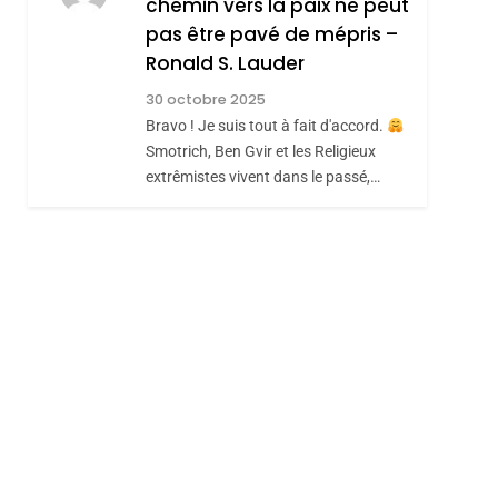
chemin vers la paix ne peut
ISRAÉL
JUDAISME
REVENDIQUE MA
pas être pavé de mépris –
7
CE QUI NOUS
JUDAÏTE Par Thérèse
Ronald S. Lauder
MANQUE – Jacques
Zrihen-Dvir
30 octobre 2025
Hadida
Bravo ! Je suis tout à fait d'accord.
JUDAISME
Smotrich, Ben Gvir et les Religieux
sémitisme
8
extrêmistes vivent dans le passé,…
Maroc : Les Amandes
De Tafraout, Le Miel
De Tadla Azilal
DAFINA
MAROC
Consacrés Produits
Du Terroir
hérèse Zrihen-