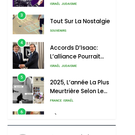
Nouvelle Chanson De
ISRAÉL
JUDAISME
Boy George
3
Tout Sur La Nostalgie
SOUVENIRS
4
Accords D’Isaac:
L’alliance Pourrait
S’étendre À 13 Pays
ISRAÉL
JUDAISME
D’Amérique Latine
5
2025, L’année La Plus
Meurtrière Selon Le
Rapport D’ADL
FRANCE
ISRAÉL
Contre
6
FIÈRE, DIGNE ET
L’antisémitisme
RÉSILIENTE :
POURQUOI JE