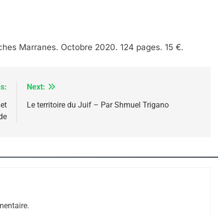
rches Marranes. Octobre 2020. 124 pages. 15 €.
s:
Next:
et
Le territoire du Juif – Par Shmuel Trigano
de
 – Jacques Hadida
entaire.