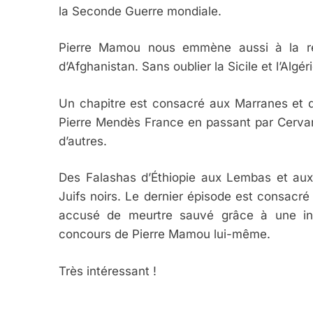
la Seconde Guerre mondiale.
5
Pierre Mamou nous emmène aussi à la re
d’Afghanistan. Sans oublier la Sicile et l’Algéri
Un chapitre est consacré aux Marranes et 
2025, L’année La Plus
Pierre Mendès France en passant par Cervantè
FRANCE
ISRAÉL
d’autres.
Des Falashas d’Éthiopie aux Lembas et a
Juifs noirs. Le dernier épisode est consacré 
accusé de meurtre sauvé grâce à une int
6
concours de Pierre Mamou lui-même.
Très intéressant !
FIÈRE, DIGNE ET RÉSIL
Dvir