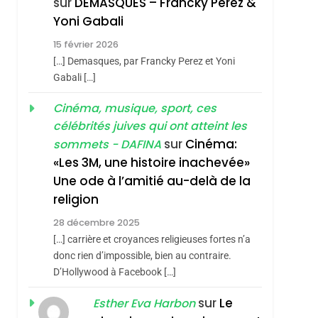
sur
DEMASQUES – Francky Perez &
Nouvelle Chanson De
ISRAÉL
JUDAISME
Yoni Gabali
Boy George
3
15 février 2026
Tout Sur La Nostalgie
[…] Demasques, par Francky Perez et Yoni
SOUVENIRS
Gabali […]
4
Cinéma, musique, sport, ces
Accords D’Isaac:
célébrités juives qui ont atteint les
L’alliance Pourrait
sur
Cinéma:
sommets - DAFINA
S’étendre À 13 Pays
ISRAÉL
JUDAISME
«Les 3M, une histoire inachevée»
D’Amérique Latine
Une ode à l’amitié au-delà de la
5
2025, L’année La Plus
religion
Meurtrière Selon Le
28 décembre 2025
Rapport D’ADL
FRANCE
ISRAÉL
[…] carrière et croyances religieuses fortes n’a
Contre
donc rien d’impossible, bien au contraire.
6
FIÈRE, DIGNE ET
D’Hollywood à Facebook […]
L’antisémitisme
RÉSILIENTE :
sur
Le
Esther Eva Harbon
POURQUOI JE