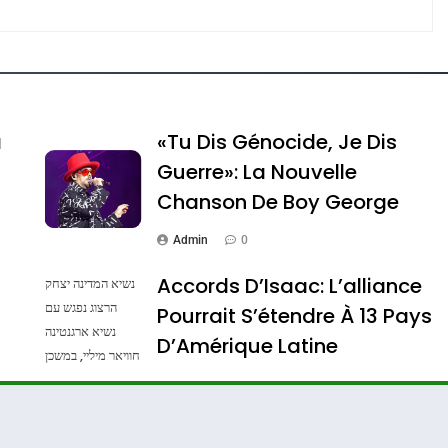
e Tafraout, Le Miel De Tadla Azilal Consacrés P
a
«Tu Dis Génocide, Je Dis
Guerre»: La Nouvelle
Chanson De Boy George
Admin
0
Accords D’Isaac: L’alliance
נשיא המדינה יצחק
הרצוג נפגש עם
Pourrait S’étendre À 13 Pays
נשיא ארגנטינה
ssa De Loya Stauber
D’Amérique Latine
חוויאר מיליי, במשכן
הנשיא בירושלים.
Admin
0
צילום: חיים צח /
לע"מ Photos By