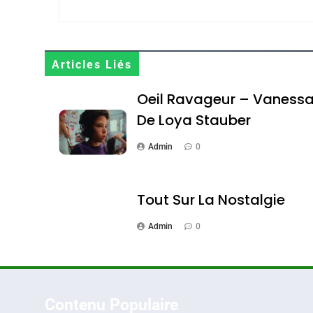
Maroc : Les Amandes D
Terroir
Articles Liés
DAFINA
MAROC
Oeil Ravageur – Vaness
De Loya Stauber
Admin
0
1
Tout Sur La Nostalgie
Admin
0
Oeil Ravageur – Vane
CINEMA
ISRAÉL
Contenu Populaire