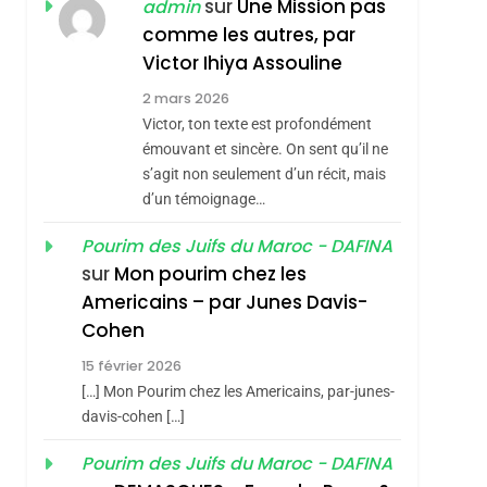
ISRAÉL
JUDAISME
sur
Une Mission pas
admin
REVENDIQUE MA
comme les autres, par
7
CE QUI NOUS
JUDAÏTE Par Thérèse
Victor Ihiya Assouline
MANQUE – Jacques
Zrihen-Dvir
2 mars 2026
Hadida
Victor, ton texte est profondément
JUDAISME
émouvant et sincère. On sent qu’il ne
8
s’agit non seulement d’un récit, mais
Maroc : Les Amandes
d’un témoignage…
De Tafraout, Le Miel
De Tadla Azilal
Pourim des Juifs du Maroc - DAFINA
DAFINA
MAROC
sur
Mon pourim chez les
Consacrés Produits
1
Americains – par Junes Davis-
Oeil Ravageur –
Du Terroir
Cohen
Vanessa De Loya
15 février 2026
Stauber
CINEMA
ISRAÉL
[…] Mon Pourim chez les Americains, par-junes-
2
davis-cohen […]
«Tu Dis Génocide, Je
Pourim des Juifs du Maroc - DAFINA
Dis Guerre»: La