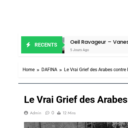
Oeil Ravageur – Vanessa De Loya S
RECENTS
5 Jours Ago
Home
DAFINA
Le Vrai Grief des Arabes contre 
Le Vrai Grief des Arabes
0
Admin
12 Mins