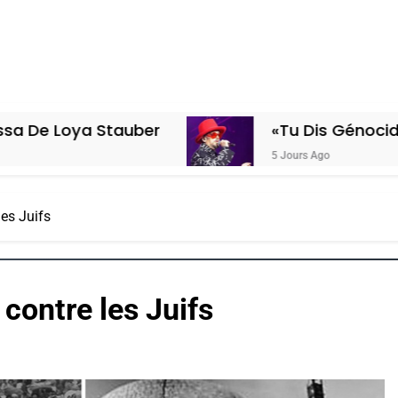
tauber
«Tu Dis Génocide, Je Dis Guer
5 Jours Ago
les Juifs
 contre les Juifs