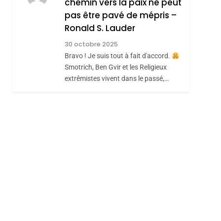
chemin vers la paix ne peut
JUDAISME
pas être pavé de mépris –
8
Maroc : Les Amandes
Ronald S. Lauder
De Tafraout, Le Miel
30 octobre 2025
De Tadla Azilal
Bravo ! Je suis tout à fait d'accord.
DAFINA
MAROC
Smotrich, Ben Gvir et les Religieux
Consacrés Produits
extrêmistes vivent dans le passé,…
Du Terroir