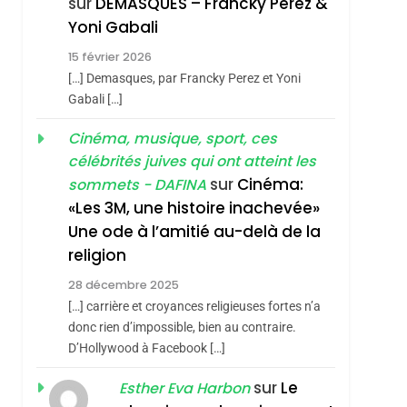
sur
DEMASQUES – Francky Perez &
4
Yoni Gabali
Accords D’Isaac:
15 février 2026
L’alliance Pourrait
[…] Demasques, par Francky Perez et Yoni
S’étendre À 13 Pays
ISRAÉL
JUDAISME
Gabali […]
D’Amérique Latine
5
Cinéma, musique, sport, ces
2025, L’année La Plus
célébrités juives qui ont atteint les
Meurtrière Selon Le
sur
Cinéma:
sommets - DAFINA
Rapport D’ADL
FRANCE
ISRAÉL
«Les 3M, une histoire inachevée»
Contre
Une ode à l’amitié au-delà de la
6
FIÈRE, DIGNE ET
L’antisémitisme
religion
RÉSILIENTE :
28 décembre 2025
POURQUOI JE
ISRAÉL
JUDAISME
[…] carrière et croyances religieuses fortes n’a
REVENDIQUE MA
donc rien d’impossible, bien au contraire.
7
CE QUI NOUS
D’Hollywood à Facebook […]
JUDAÏTE Par Thérèse
MANQUE – Jacques
Zrihen-Dvir
sur
Le
Esther Eva Harbon
Hadida