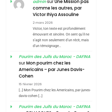
JUDAISME
sur
Une Mission pas
admin
comme les autres, par
8
Maroc : Les Amandes
Victor Ihiya Assouline
De Tafraout, Le Miel
2 mars 2026
De Tadla Azilal
Victor, ton texte est profondément
DAFINA
MAROC
Consacrés Produits
émouvant et sincère. On sent qu’il ne
1
s’agit non seulement d’un récit, mais
Oeil Ravageur –
Du Terroir
d’un témoignage…
Vanessa De Loya
Stauber
Pourim des Juifs du Maroc - DAFINA
CINEMA
ISRAÉL
sur
Mon pourim chez les
2
Americains – par Junes Davis-
«Tu Dis Génocide, Je
Cohen
Dis Guerre»: La
15 février 2026
Nouvelle Chanson De
ISRAÉL
JUDAISME
[…] Mon Pourim chez les Americains, par-junes-
Boy George
3
davis-cohen […]
Tout Sur La Nostalgie
Pourim des Juifs du Maroc - DAFINA
SOUVENIRS