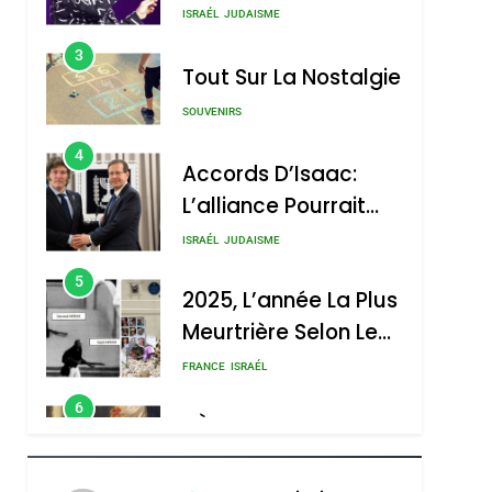
Nouvelle Chanson De
ISRAÉL
JUDAISME
Boy George
3
Tout Sur La Nostalgie
SOUVENIRS
4
Accords D’Isaac:
L’alliance Pourrait
S’étendre À 13 Pays
ISRAÉL
JUDAISME
D’Amérique Latine
5
2025, L’année La Plus
Meurtrière Selon Le
Rapport D’ADL
FRANCE
ISRAÉL
Contre
6
FIÈRE, DIGNE ET
L’antisémitisme
RÉSILIENTE :
POURQUOI JE