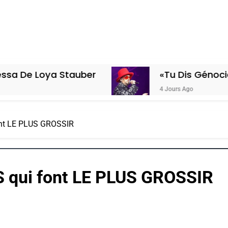
ya Stauber
«Tu Dis Génocide, Je Dis
4 Jours Ago
ont LE PLUS GROSSIR
 qui font LE PLUS GROSSIR