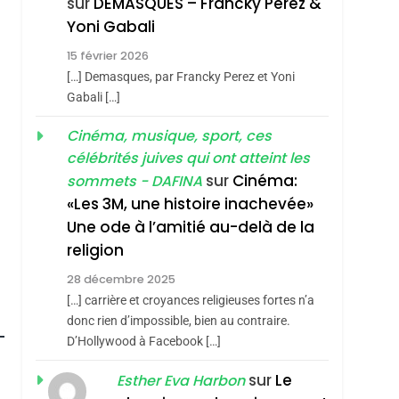
sur
DEMASQUES – Francky Perez &
Nouvelle Chanson De
ISRAÉL
JUDAISME
hérèse Zrihen-
Yoni Gabali
Boy George
3
15 février 2026
Tout Sur La Nostalgie
[…] Demasques, par Francky Perez et Yoni
SOUVENIRS
Gabali […]
4
Cinéma, musique, sport, ces
Accords D’Isaac:
célébrités juives qui ont atteint les
L’alliance Pourrait
sur
Cinéma:
sommets - DAFINA
S’étendre À 13 Pays
ISRAÉL
JUDAISME
«Les 3M, une histoire inachevée»
D’Amérique Latine
Une ode à l’amitié au-delà de la
5
2025, L’année La Plus
religion
Meurtrière Selon Le
28 décembre 2025
Rapport D’ADL
FRANCE
ISRAÉL
[…] carrière et croyances religieuses fortes n’a
Contre
donc rien d’impossible, bien au contraire.
6
FIÈRE, DIGNE ET
D’Hollywood à Facebook […]
L’antisémitisme
RÉSILIENTE :
sur
Le
Esther Eva Harbon
POURQUOI JE