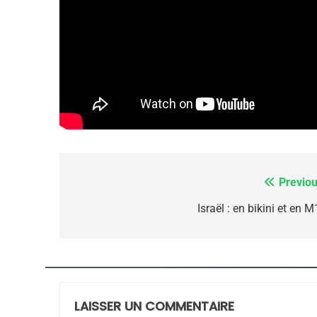
FIÈRE, DIGNE ET RÉSIL
Dvir
ISRAÉL
JUDAISME
7
Previou
Navigation
de
Israël : en bikini et en 
CE QUI NOUS MANQUE
l’article
JUDAISME
LAISSER UN COMMENTAIRE