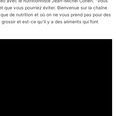
déo avec le nutritionniste Jean-Michel Cohen. "Vous
 et que vous pourriez éviter. Bienvenue sur la chaîne
que de nutrition et où on ne vous prend pas pour des
 grossir et est-ce qu'il y a des aliments qui font
 Meurtrière Selon Le Rapport D’ADL Contre L’anti