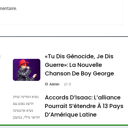
entaire.
e Tafraout, Le Miel De Tadla Azilal Consacrés P
a
«Tu Dis Génocide, Je Dis
Guerre»: La Nouvelle
Chanson De Boy George
Admin
0
Accords D’Isaac: L’alliance
נשיא המדינה יצחק
הרצוג נפגש עם
Pourrait S’étendre À 13 Pays
נשיא ארגנטינה
ssa De Loya Stauber
D’Amérique Latine
חוויאר מיליי, במשכן
הנשיא בירושלים.
Admin
0