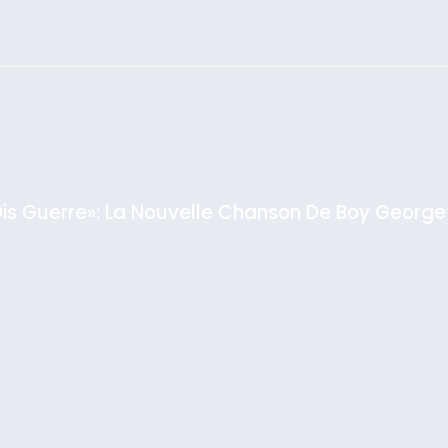
צילום: חיים צח /
לע"מ Photos By
: Haim Zach /
GPO
Dis Guerre»: La Nouvelle Chanson De Boy George
rt