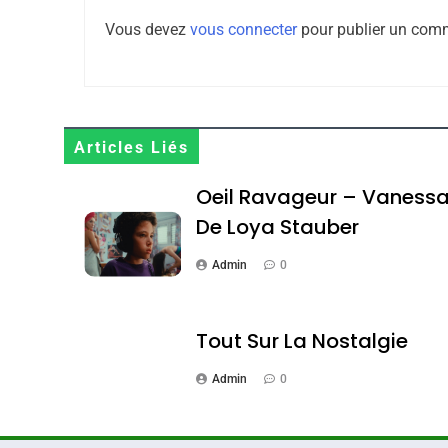
8
Vous devez
vous connecter
pour publier un comm
Maroc : Les Amandes D
Terroir
Articles Liés
DAFINA
MAROC
Oeil Ravageur – Vaness
De Loya Stauber
Admin
0
1
Tout Sur La Nostalgie
Admin
0
Oeil Ravageur – Vane
CINEMA
ISRAÉL