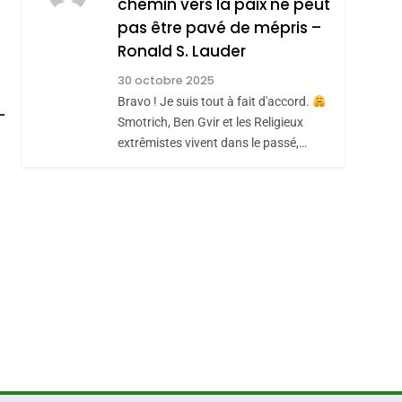
chemin vers la paix ne peut
ISRAÉL
JUDAISME
REVENDIQUE MA
pas être pavé de mépris –
7
CE QUI NOUS
JUDAÏTE Par Thérèse
Ronald S. Lauder
MANQUE – Jacques
Zrihen-Dvir
30 octobre 2025
roduits Du
Hadida
Bravo ! Je suis tout à fait d'accord.
JUDAISME
Smotrich, Ben Gvir et les Religieux
8
extrêmistes vivent dans le passé,…
Maroc : Les Amandes
De Tafraout, Le Miel
De Tadla Azilal
DAFINA
MAROC
Consacrés Produits
Du Terroir