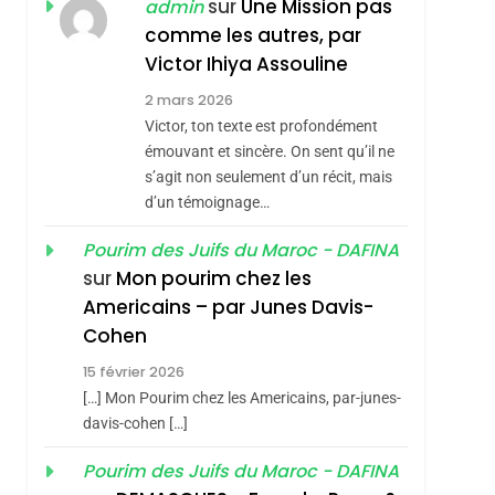
ISRAÉL
JUDAISME
sur
Une Mission pas
admin
REVENDIQUE MA
comme les autres, par
7
CE QUI NOUS
JUDAÏTE Par Thérèse
Victor Ihiya Assouline
MANQUE – Jacques
Zrihen-Dvir
2 mars 2026
Hadida
Victor, ton texte est profondément
JUDAISME
émouvant et sincère. On sent qu’il ne
8
s’agit non seulement d’un récit, mais
Maroc : Les Amandes
d’un témoignage…
De Tafraout, Le Miel
sémitisme
De Tadla Azilal
Pourim des Juifs du Maroc - DAFINA
DAFINA
MAROC
sur
Mon pourim chez les
Consacrés Produits
1
Americains – par Junes Davis-
Oeil Ravageur –
Du Terroir
Cohen
Vanessa De Loya
15 février 2026
Stauber
CINEMA
ISRAÉL
[…] Mon Pourim chez les Americains, par-junes-
2
davis-cohen […]
«Tu Dis Génocide, Je
Pourim des Juifs du Maroc - DAFINA
Dis Guerre»: La