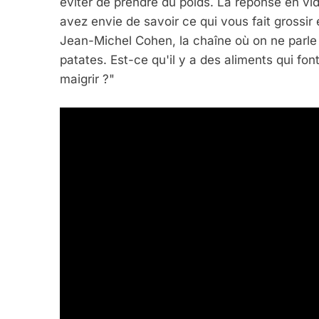
éviter de prendre du poids. La réponse en vi
avez envie de savoir ce qui vous fait grossir
Jean-Michel Cohen, la chaîne où on ne parle 
patates. Est-ce qu'il y a des aliments qui font
5
maigrir ?"
2025, L’année La Plus
FRANCE
ISRAÉL
6