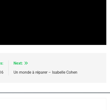
IENTE : POURQUOI JE REVENDIQUE MA JUDAÏTE Par T
s:
Next:
M16
Un monde à réparer – Isabelle Cohen
 – Jacques Hadida