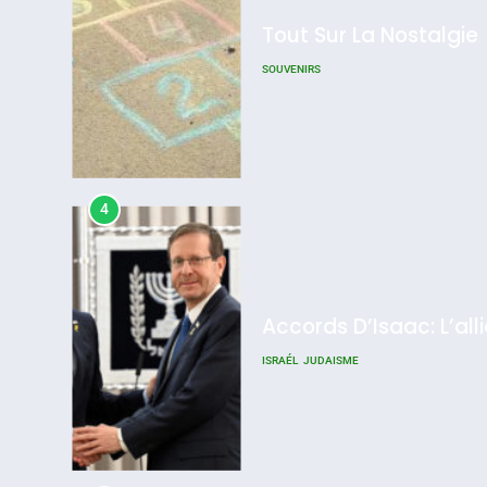
Tout Sur La Nostalgie
SOUVENIRS
4
Accords D’Isaac: L’all
ISRAÉL
JUDAISME