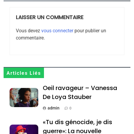
rapport d’ADL contre
FRANCE
ISRAÉL
l’antisémitisme
LAISSER UN COMMENTAIRE
6
FIÈRE, DIGNE ET RÉSILIENTE :
Vous devez
vous connecter
pour publier un
POURQUOI JE REVENDIQUE
commentaire.
MA JUDAÏTE par Thérèse
ISRAÉL
JUDAISME
Zrihen-Dvir
7
CE QUI NOUS MANQUE –
Articles Liés
Jacques Hadida
JUDAISME
Oeil ravageur – Vanessa
De Loya Stauber
8
Maroc : Les amandes de
admin
0
Tafraout, le miel de Tadla
«Tu dis génocide, je dis
Azilal consacrés produits
DAFINA
MAROC
guerre»: La nouvelle
du terroir