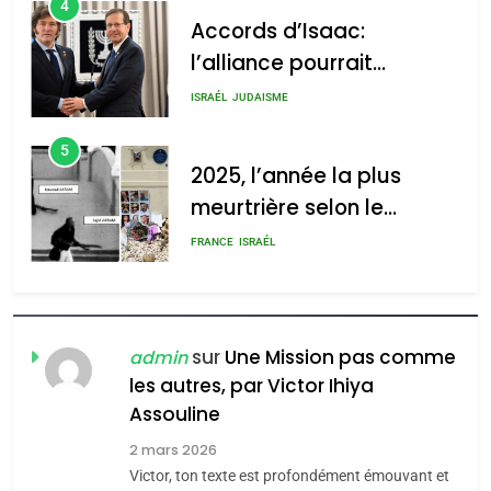
l’alliance pourrait
s’étendre à 13 pays
ISRAÉL
JUDAISME
2025, l’année la plus
d’Amérique latine
meurtrière selon le rapport
5
2025, l’année la plus
d’ADL contre
meurtrière selon le
l’antisémitisme
rapport d’ADL contre
FRANCE
ISRAÉL
admin
0
l’antisémitisme
6
FIÈRE, DIGNE ET RÉSILIENTE :
POURQUOI JE REVENDIQUE
MA JUDAÏTE par Thérèse
ISRAÉL
JUDAISME
sur
Une Mission pas comme
admin
Zrihen-Dvir
les autres, par Victor Ihiya
7
Assouline
CE QUI NOUS MANQUE –
Jacques Hadida
2 mars 2026
Victor, ton texte est profondément émouvant et
JUDAISME