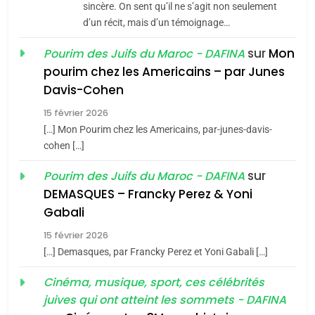
sincère. On sent qu’il ne s’agit non seulement
d’un récit, mais d’un témoignage…
8
Maroc : Les amandes de
sur
Mon
Pourim des Juifs du Maroc - DAFINA
Tafraout, le miel de Tadla
pourim chez les Americains – par Junes
Azilal consacrés produits
Davis-Cohen
DAFINA
MAROC
du terroir
15 février 2026
1
[…] Mon Pourim chez les Americains, par-junes-davis-
Oeil ravageur – Vanessa
cohen […]
De Loya Stauber
sur
Pourim des Juifs du Maroc - DAFINA
CINEMA
ISRAÉL
DEMASQUES – Francky Perez & Yoni
5
Gabali
2
2025, l’année la plus
«Tu dis génocide, je dis
15 février 2026
meurtrière selon le rapport
guerre»: La nouvelle
[…] Demasques, par Francky Perez et Yoni Gabali […]
d’ADL contre
FRANCE
ISRAÉL
chanson de Boy George
ISRAÉL
JUDAISME
Cinéma, musique, sport, ces célébrités
l’antisémitisme
juives qui ont atteint les sommets - DAFINA
6
3