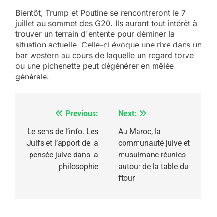
Bientôt, Trump et Poutine se rencontreront le 7
juillet au sommet des G20. Ils auront tout intérêt à
trouver un terrain d'entente pour déminer la
situation actuelle. Celle-ci évoque une rixe dans un
bar western au cours de laquelle un regard torve
ou une pichenette peut dégénérer en mêlée
générale.
Previous:
Next:
Navigation
de
Le sens de l’info. Les
Au Maroc, la
Juifs et l’apport de la
communauté juive et
l’article
pensée juive dans la
musulmane réunies
philosophie
autour de la table du
ftour
5
2025, l’année la plus
meurtrière selon le