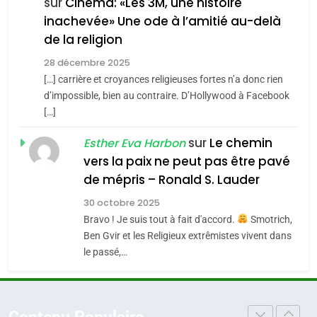
FIÈRE, DIGNE ET RÉSILIENTE :
sur
Cinéma: «Les 3M, une histoire
inachevée» Une ode à l’amitié au-delà
Tout sur la Nostalgie
POURQUOI JE REVENDIQUE
de la religion
MA JUDAÏTE par Thérèse
SOUVENIRS
ISRAÉL
JUDAISME
Zrihen-Dvir
28 décembre 2025
[…] carrière et croyances religieuses fortes n’a donc rien
7
4
CE QUI NOUS MANQUE –
d’impossible, bien au contraire. D’Hollywood à Facebook
Accords d’Isaac:
[…]
Jacques Hadida
l’alliance pourrait
sur
Le chemin
JUDAISME
Esther Eva Harbon
s’étendre à 13 pays
ISRAÉL
JUDAISME
vers la paix ne peut pas être pavé
d’Amérique latine
8
de mépris – Ronald S. Lauder
5
Maroc : Les amandes de
2025, l’année la plus
30 octobre 2025
Tafraout, le miel de Tadla
meurtrière selon le
Bravo ! Je suis tout à fait d'accord.
Smotrich,
Azilal consacrés produits
DAFINA
MAROC
Ben Gvir et les Religieux extrêmistes vivent dans
rapport d’ADL contre
FRANCE
ISRAÉL
du terroir
le passé,…
l’antisémitisme
1
6
Oeil ravageur – Vanessa De
FIÈRE, DIGNE ET RÉSILIENTE :
Loya Stauber
POURQUOI JE REVENDIQUE
Contenu Populaire