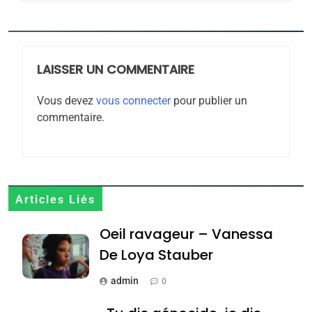
5
2025, l’année la plus
meurtrière selon le
rapport d’ADL contre
LAISSER UN COMMENTAIRE
FRANCE
ISRAÉL
l’antisémitisme
Vous devez
vous connecter
pour publier un
6
commentaire.
FIÈRE, DIGNE ET RÉSILIENTE :
POURQUOI JE REVENDIQUE
MA JUDAÏTE par Thérèse
ISRAÉL
JUDAISME
Zrihen-Dvir
7
Articles Liés
CE QUI NOUS MANQUE –
Oeil ravageur – Vanessa
Jacques Hadida
De Loya Stauber
JUDAISME
admin
0
8
Maroc : Les amandes de