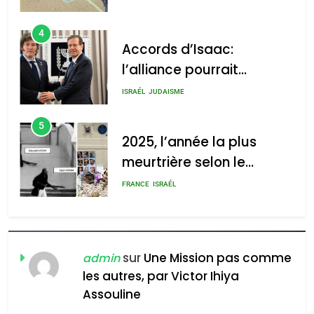
4
Accords d’Isaac:
l’alliance pourrait
2025, l’année la plus
s’étendre à 13 pays
meurtrière selon le rapport
ISRAÉL
JUDAISME
d’Amérique latine
d’ADL contre
5
l’antisémitisme
2025, l’année la plus
meurtrière selon le
admin
0
rapport d’ADL contre
FRANCE
ISRAÉL
l’antisémitisme
6
FIÈRE, DIGNE ET RÉSILIENTE :
POURQUOI JE REVENDIQUE
sur
Une Mission pas comme
admin
MA JUDAÏTE par Thérèse
les autres, par Victor Ihiya
ISRAÉL
JUDAISME
Assouline
Zrihen-Dvir
7