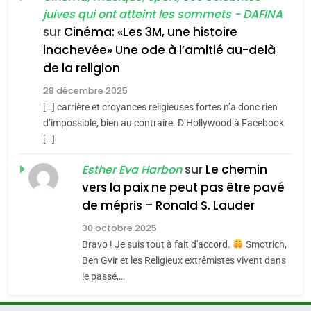
l’antisémitisme
juives qui ont atteint les sommets - DAFINA
chanson de Boy George
6
ISRAÉL
JUDAISME
FIÈRE, DIGNE ET RÉSILIENTE :
sur
Cinéma: «Les 3M, une histoire
inachevée» Une ode à l’amitié au-delà
POURQUOI JE REVENDIQUE
3
de la religion
MA JUDAÏTE par Thérèse
Tout sur la Nostalgie
ISRAÉL
JUDAISME
Zrihen-Dvir
28 décembre 2025
SOUVENIRS
[…] carrière et croyances religieuses fortes n’a donc rien
7
CE QUI NOUS MANQUE –
d’impossible, bien au contraire. D’Hollywood à Facebook
[…]
Jacques Hadida
4
Accords d’Isaac:
sur
Le chemin
JUDAISME
Esther Eva Harbon
l’alliance pourrait
vers la paix ne peut pas être pavé
s’étendre à 13 pays
8
de mépris – Ronald S. Lauder
ISRAÉL
JUDAISME
Maroc : Les amandes de
d’Amérique latine
30 octobre 2025
Tafraout, le miel de Tadla
5
Bravo ! Je suis tout à fait d'accord.
Smotrich,
2025, l’année la plus
Azilal consacrés produits
DAFINA
MAROC
Ben Gvir et les Religieux extrêmistes vivent dans
meurtrière selon le
du terroir
le passé,…
rapport d’ADL contre
1
FRANCE
ISRAÉL
Oeil ravageur – Vanessa De