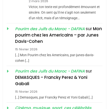
2 mars 2026
CE QUI NOUS MANQUE –
Victor, ton texte est profondément émouvant et
Jacques Hadida
sincère. On sent qu’il ne s’agit non seulement
d’un récit, mais d’un témoignage…
JUDAISME
sur
Mon
Pourim des Juifs du Maroc - DAFINA
8
pourim chez les Americains – par Junes
Maroc : Les amandes de
Davis-Cohen
Tafraout, le miel de Tadla
15 février 2026
Azilal consacrés produits
DAFINA
MAROC
[…] Mon Pourim chez les Americains, par-junes-davis-
du terroir
cohen […]
1
Oeil ravageur – Vanessa
sur
Pourim des Juifs du Maroc - DAFINA
De Loya Stauber
DEMASQUES – Francky Perez & Yoni
5
Gabali
CINEMA
ISRAÉL
2025, l’année la plus
15 février 2026
meurtrière selon le rapport
2
[…] Demasques, par Francky Perez et Yoni Gabali […]
«Tu dis génocide, je dis
d’ADL contre
FRANCE
ISRAÉL
guerre»: La nouvelle
Cinéma, musique, sport, ces célébrités