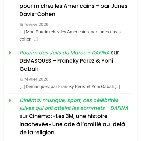
8
pourim chez les Americains – par Junes
Maroc : Les amandes de
Davis-Cohen
Tafraout, le miel de Tadla
15 février 2026
Azilal consacrés produits
DAFINA
MAROC
[…] Mon Pourim chez les Americains, par-junes-davis-
du terroir
cohen […]
1
Oeil ravageur – Vanessa
sur
Pourim des Juifs du Maroc - DAFINA
De Loya Stauber
DEMASQUES – Francky Perez & Yoni
5
Gabali
CINEMA
ISRAÉL
2025, l’année la plus
15 février 2026
meurtrière selon le rapport
2
[…] Demasques, par Francky Perez et Yoni Gabali […]
«Tu dis génocide, je dis
d’ADL contre
FRANCE
ISRAÉL
guerre»: La nouvelle
Cinéma, musique, sport, ces célébrités
l’antisémitisme
juives qui ont atteint les sommets - DAFINA
chanson de Boy George
6
ISRAÉL
JUDAISME
FIÈRE, DIGNE ET RÉSILIENTE :
sur
Cinéma: «Les 3M, une histoire
inachevée» Une ode à l’amitié au-delà
POURQUOI JE REVENDIQUE
3
de la religion
MA JUDAÏTE par Thérèse
Tout sur la Nostalgie
ISRAÉL
JUDAISME