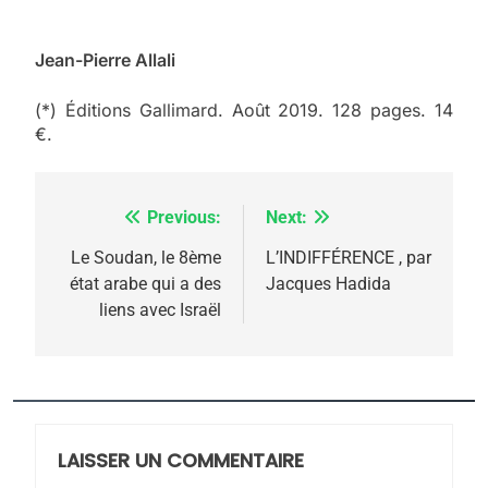
Jean-Pierre Allali
(*) Éditions Gallimard. Août 2019. 128 pages. 14
€.
Previous:
Next:
Navigation
de
Le Soudan, le 8ème
L’INDIFFÉRENCE , par
état arabe qui a des
Jacques Hadida
l’article
liens avec Israël
5
2025, l’année la plus
meurtrière selon le
rapport d’ADL contre
LAISSER UN COMMENTAIRE
FRANCE
ISRAÉL