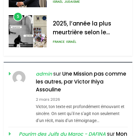
s’étendre à 13 pays
meurtrière selon le rapport
ISRAÉL
JUDAISME
d’Amérique latine
d’ADL contre
5
l’antisémitisme
2025, l’année la plus
meurtrière selon le
admin
0
rapport d’ADL contre
FRANCE
ISRAÉL
l’antisémitisme
6
FIÈRE, DIGNE ET RÉSILIENTE :
POURQUOI JE REVENDIQUE
sur
Une Mission pas comme
admin
MA JUDAÏTE par Thérèse
les autres, par Victor Ihiya
ISRAÉL
JUDAISME
Assouline
Zrihen-Dvir
7
2 mars 2026
CE QUI NOUS MANQUE –
Victor, ton texte est profondément émouvant et
Jacques Hadida
sincère. On sent qu’il ne s’agit non seulement
d’un récit, mais d’un témoignage…
JUDAISME
sur
Mon
Pourim des Juifs du Maroc - DAFINA