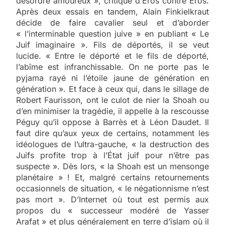
désordre amoureux », critique d’Éros contre Éros.
Après deux essais en tandem, Alain Finkielkraut
décide de faire cavalier seul et d’aborder
« l’interminable question juive » en publiant « Le
Juif imaginaire ». Fils de déportés, il se veut
lucide. « Entre le déporté et le fils de déporté,
l’abîme est infranchissable. On ne porte pas le
pyjama rayé ni l’étoile jaune de génération en
génération ». Et face à ceux qui, dans le sillage de
Robert Faurisson, ont le culot de nier la Shoah ou
d’en minimiser la tragédie, il appelle à la rescousse
Péguy qu’il oppose à Barrès et à Léon Daudet. Il
faut dire qu’aux yeux de certains, notamment les
idéologues de l’ultra-gauche, « la destruction des
Juifs profite trop à l’État juif pour n’être pas
suspecte ». Dès lors, « la Shoah est un mensonge
planétaire » ! Et, malgré certains retournements
occasionnels de situation, « le négationnisme n’est
pas mort ». D’Internet où tout est permis aux
propos du « successeur modéré de Yasser
Arafat » et plus généralement en terre d’islam où il