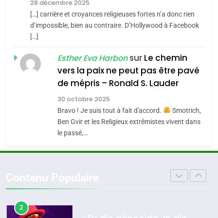
Zrihen-Dvir
28 décembre 2025
SOUVENIRS
[…] carrière et croyances religieuses fortes n’a donc rien
7
CE QUI NOUS MANQUE –
d’impossible, bien au contraire. D’Hollywood à Facebook
[…]
Jacques Hadida
4
Accords d’Isaac:
sur
Le chemin
JUDAISME
Esther Eva Harbon
l’alliance pourrait
vers la paix ne peut pas être pavé
s’étendre à 13 pays
8
de mépris – Ronald S. Lauder
ISRAÉL
JUDAISME
Maroc : Les amandes de
d’Amérique latine
30 octobre 2025
Tafraout, le miel de Tadla
5
Bravo ! Je suis tout à fait d'accord.
Smotrich,
2025, l’année la plus
Azilal consacrés produits
DAFINA
MAROC
Ben Gvir et les Religieux extrêmistes vivent dans
meurtrière selon le
du terroir
le passé,…
rapport d’ADL contre
1
FRANCE
ISRAÉL
Oeil ravageur – Vanessa De
l’antisémitisme
Loya Stauber
6
Contenu Populaire
FIÈRE, DIGNE ET RÉSILIENTE :
CINEMA
ISRAÉL
POURQUOI JE REVENDIQUE
MA JUDAÏTE par Thérèse
2
ISRAÉL
JUDAISME