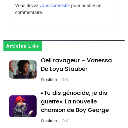
l’antisémitisme
Vous devez
vous connecter
pour publier un
6
commentaire.
FIÈRE, DIGNE ET RÉSILIENTE :
POURQUOI JE REVENDIQUE
MA JUDAÏTE par Thérèse
ISRAÉL
JUDAISME
Zrihen-Dvir
7
Articles Liés
CE QUI NOUS MANQUE –
Oeil ravageur – Vanessa
Jacques Hadida
De Loya Stauber
JUDAISME
admin
0
8
Maroc : Les amandes de
«Tu dis génocide, je dis
Tafraout, le miel de Tadla
guerre»: La nouvelle
Azilal consacrés produits
DAFINA
MAROC
chanson de Boy George
du terroir
1
admin
0
Oeil ravageur – Vanessa