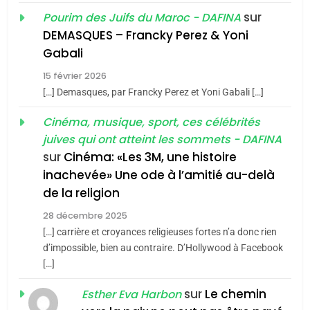
2025, l’année la plus
2
sur
Pourim des Juifs du Maroc - DAFINA
meurtrière selon le rapport
«Tu dis génocide, je dis
DEMASQUES – Francky Perez & Yoni
d’ADL contre
guerre»: La nouvelle
FRANCE
ISRAÉL
Gabali
l’antisémitisme
chanson de Boy George
ISRAÉL
JUDAISME
6
15 février 2026
FIÈRE, DIGNE ET RÉSILIENTE :
[…] Demasques, par Francky Perez et Yoni Gabali […]
3
POURQUOI JE REVENDIQUE
Tout sur la Nostalgie
Cinéma, musique, sport, ces célébrités
MA JUDAÏTE par Thérèse
ISRAÉL
JUDAISME
juives qui ont atteint les sommets - DAFINA
SOUVENIRS
Zrihen-Dvir
sur
Cinéma: «Les 3M, une histoire
7
inachevée» Une ode à l’amitié au-delà
CE QUI NOUS MANQUE –
4
de la religion
Jacques Hadida
Accords d’Isaac:
28 décembre 2025
l’alliance pourrait
JUDAISME
[…] carrière et croyances religieuses fortes n’a donc rien
s’étendre à 13 pays
ISRAÉL
JUDAISME
d’impossible, bien au contraire. D’Hollywood à Facebook
8
d’Amérique latine
[…]
Maroc : Les amandes de
5
Tafraout, le miel de Tadla
sur
Le chemin
2025, l’année la plus
Esther Eva Harbon