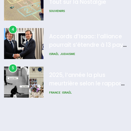
4
du terroir
Accords d’Isaac: l’alliance
pourrait s’étendre à 13 pays
d’Amérique latine
ISRAÉL
JUDAISME
5
2025, l’année la plus
meurtrière selon le rapport
d’ADL contre
FRANCE
ISRAÉL
l’antisémitisme
6
FIÈRE, DIGNE ET RÉSILIENTE :
POURQUOI JE REVENDIQUE
MA JUDAÏTE par Thérèse
ISRAÉL
JUDAISME
Zrihen-Dvir
7
CE QUI NOUS MANQUE –