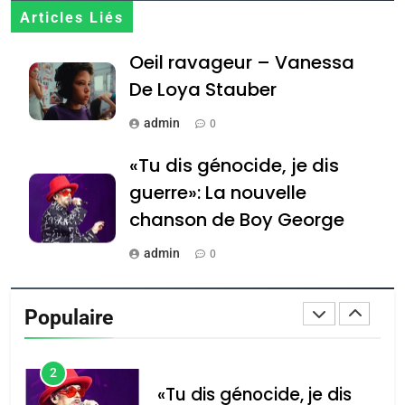
Articles Liés
8
Maroc : Les amandes de
Oeil ravageur – Vanessa
Tafraout, le miel de Tadla
De Loya Stauber
Azilal consacrés produits
DAFINA
MAROC
admin
du terroir
0
1
«Tu dis génocide, je dis
Oeil ravageur – Vanessa
guerre»: La nouvelle
De Loya Stauber
chanson de Boy George
CINEMA
ISRAÉL
admin
0
2
«Tu dis génocide, je dis
Tout sur la Nostalgie
guerre»: La nouvelle
Populaire
admin
0
chanson de Boy George
ISRAÉL
JUDAISME
Accords d’Isaac: l’alliance
נשיא המדינה יצחק
3
הרצוג נפגש עם