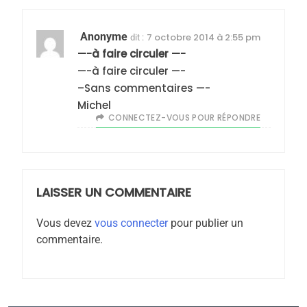
Anonyme
7 octobre 2014 à 2:55 pm
dit :
—-à faire circuler —-
5
—-à faire circuler —-
2025, l’année la plus
–Sans commentaires —-
meurtrière selon le
Michel
rapport d’ADL contre
FRANCE
ISRAÉL
CONNECTEZ-VOUS POUR RÉPONDRE
l’antisémitisme
6
FIÈRE, DIGNE ET RÉSILIENTE :
POURQUOI JE REVENDIQUE
LAISSER UN COMMENTAIRE
MA JUDAÏTE par Thérèse
ISRAÉL
JUDAISME
Zrihen-Dvir
Vous devez
vous connecter
pour publier un
7
commentaire.
CE QUI NOUS MANQUE –
Jacques Hadida
JUDAISME