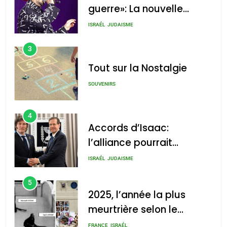
pourrait s’étendre à 13
Tout sur la Nostalgie
נשיא ארגנטינה
pays d’Amérique latine
חוויאר מיליי, במשכן
SOUVENIRS
הנשיא בירושלים.
admin
0
צילום: חיים צח /
4
לע"מ Photos By
Accords d’Isaac:
: Haim Zach /
l’alliance pourrait
GPO
s’étendre à 13 pays
ISRAÉL
JUDAISME
d’Amérique latine
5
2025, l’année la plus
2025, l’année la plus
meurtrière selon le
meurtrière selon le rapport
rapport d’ADL contre
FRANCE
ISRAÉL
d’ADL contre
l’antisémitisme
l’antisémitisme
6
FIÈRE, DIGNE ET RÉSILIENTE :
admin
0
POURQUOI JE REVENDIQUE