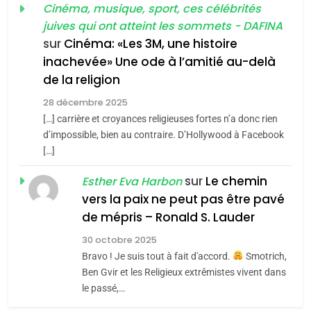
guerre»: La nouvelle
Cinéma, musique, sport, ces célébrités
l’antisémitisme
juives qui ont atteint les sommets - DAFINA
chanson de Boy George
6
ISRAÉL
JUDAISME
FIÈRE, DIGNE ET RÉSILIENTE :
sur
Cinéma: «Les 3M, une histoire
inachevée» Une ode à l’amitié au-delà
POURQUOI JE REVENDIQUE
3
de la religion
MA JUDAÏTE par Thérèse
Tout sur la Nostalgie
ISRAÉL
JUDAISME
Zrihen-Dvir
28 décembre 2025
SOUVENIRS
[…] carrière et croyances religieuses fortes n’a donc rien
7
CE QUI NOUS MANQUE –
d’impossible, bien au contraire. D’Hollywood à Facebook
[…]
Jacques Hadida
4
Accords d’Isaac:
sur
Le chemin
JUDAISME
Esther Eva Harbon
l’alliance pourrait
vers la paix ne peut pas être pavé
s’étendre à 13 pays
8
de mépris – Ronald S. Lauder
ISRAÉL
JUDAISME
Maroc : Les amandes de
d’Amérique latine
30 octobre 2025
Tafraout, le miel de Tadla
5
Bravo ! Je suis tout à fait d'accord.
Smotrich,
2025, l’année la plus
Azilal consacrés produits
DAFINA
MAROC
Ben Gvir et les Religieux extrêmistes vivent dans
meurtrière selon le
du terroir
le passé,…
rapport d’ADL contre
1
FRANCE
ISRAÉL