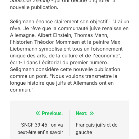
Jüdische Zeitung
-qui ont décidé d'ignorer la
nouvelle publication.
Seligmann énonce clairement son objectif : "J'ai un
rêve. Je rêve que la communauté juive renaisse en
Allemagne. Albert Einstein, Thomas Mann,
l'historien Théodor Mommsen et le peintre Max
Liebermann symbolisaient tous un foisonnement
unique des arts, de la culture et de l'économie",
écrit-il dans l'éditorial du premier numéro.
Seligmann considère cette nouvelle publication
comme un pont. "Nous voulons transmettre la
longue histoire que juifs et Allemands ont en
commun."
Previous:
Next:
Navigation
de
SNCF 39-45 : on va
Français juifs et de
peut-être enfin savoir
gauche
l’article