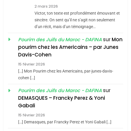
7
2 mars 2026
CE QUI NOUS MANQUE –
Victor, ton texte est profondément émouvant et
Jacques Hadida
sincère. On sent qu’il ne s’agit non seulement
d’un récit, mais d’un témoignage…
JUDAISME
sur
Mon
Pourim des Juifs du Maroc - DAFINA
8
pourim chez les Americains – par Junes
Maroc : Les amandes de
Davis-Cohen
Tafraout, le miel de Tadla
15 février 2026
Azilal consacrés produits
DAFINA
MAROC
[…] Mon Pourim chez les Americains, par-junes-davis-
du terroir
cohen […]
1
Oeil ravageur – Vanessa
sur
Pourim des Juifs du Maroc - DAFINA
De Loya Stauber
DEMASQUES – Francky Perez & Yoni
5
Gabali
CINEMA
ISRAÉL
2025, l’année la plus
15 février 2026
meurtrière selon le rapport
2
[…] Demasques, par Francky Perez et Yoni Gabali […]
«Tu dis génocide, je dis
d’ADL contre
FRANCE
ISRAÉL