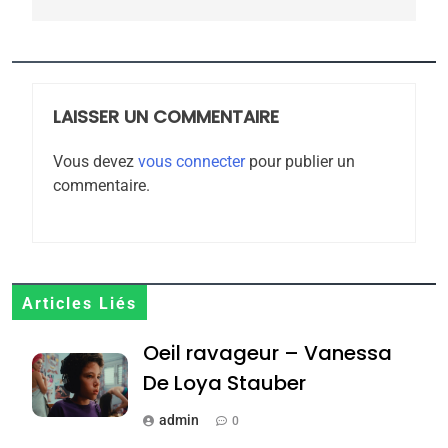
5
2025, l’année la plus
meurtrière selon le
rapport d’ADL contre
LAISSER UN COMMENTAIRE
FRANCE
ISRAÉL
l’antisémitisme
Vous devez
vous connecter
pour publier un
6
commentaire.
FIÈRE, DIGNE ET RÉSILIENTE :
POURQUOI JE REVENDIQUE
MA JUDAÏTE par Thérèse
ISRAÉL
JUDAISME
Zrihen-Dvir
7
Articles Liés
CE QUI NOUS MANQUE –
Oeil ravageur – Vanessa
Jacques Hadida
De Loya Stauber
JUDAISME
admin
0
8