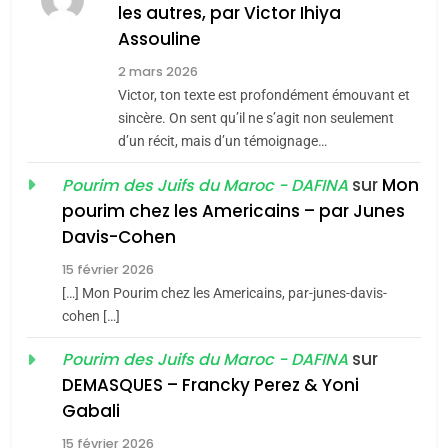
Jacques Hadida
les autres, par Victor Ihiya
Assouline
JUDAISME
2 mars 2026
8
Victor, ton texte est profondément émouvant et
Maroc : Les amandes de
sincère. On sent qu’il ne s’agit non seulement
Tafraout, le miel de Tadla
d’un récit, mais d’un témoignage…
Azilal consacrés produits
DAFINA
MAROC
sur
Mon
Pourim des Juifs du Maroc - DAFINA
du terroir
pourim chez les Americains – par Junes
1
Davis-Cohen
Oeil ravageur – Vanessa
De Loya Stauber
15 février 2026
[…] Mon Pourim chez les Americains, par-junes-davis-
CINEMA
ISRAÉL
cohen […]
5
2025, l’année la plus
2
sur
Pourim des Juifs du Maroc - DAFINA
«Tu dis génocide, je dis
meurtrière selon le rapport
DEMASQUES – Francky Perez & Yoni
guerre»: La nouvelle
d’ADL contre
Gabali
FRANCE
ISRAÉL
chanson de Boy George
l’antisémitisme
ISRAÉL
JUDAISME
15 février 2026