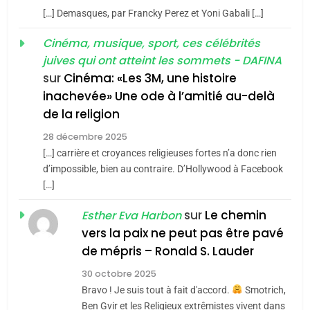
6
[…] Demasques, par Francky Perez et Yoni Gabali […]
FIÈRE, DIGNE ET RÉSILIENTE :
3
POURQUOI JE REVENDIQUE
Cinéma, musique, sport, ces célébrités
Tout sur la Nostalgie
MA JUDAÏTE par Thérèse
juives qui ont atteint les sommets - DAFINA
ISRAÉL
JUDAISME
SOUVENIRS
sur
Cinéma: «Les 3M, une histoire
Zrihen-Dvir
inachevée» Une ode à l’amitié au-delà
7
CE QUI NOUS MANQUE –
de la religion
4
Accords d’Isaac:
Jacques Hadida
28 décembre 2025
l’alliance pourrait
[…] carrière et croyances religieuses fortes n’a donc rien
JUDAISME
s’étendre à 13 pays
d’impossible, bien au contraire. D’Hollywood à Facebook
ISRAÉL
JUDAISME
[…]
d’Amérique latine
8
Maroc : Les amandes de
5
sur
Le chemin
Esther Eva Harbon
2025, l’année la plus
Tafraout, le miel de Tadla
vers la paix ne peut pas être pavé
meurtrière selon le
Azilal consacrés produits
DAFINA
MAROC
de mépris – Ronald S. Lauder
rapport d’ADL contre
du terroir
FRANCE
ISRAÉL
30 octobre 2025
l’antisémitisme
1
Bravo ! Je suis tout à fait d'accord.
Smotrich,
Oeil ravageur – Vanessa De
6
Ben Gvir et les Religieux extrêmistes vivent dans