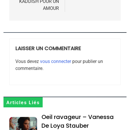
KADDISH POUR UN
meurtrière selon le
AMOUR
rapport d’ADL contre
FRANCE
ISRAÉL
l’antisémitisme
6
FIÈRE, DIGNE ET RÉSILIENTE :
POURQUOI JE REVENDIQUE
LAISSER UN COMMENTAIRE
MA JUDAÏTE par Thérèse
ISRAÉL
JUDAISME
Vous devez
vous connecter
pour publier un
Zrihen-Dvir
commentaire.
7
CE QUI NOUS MANQUE –
Jacques Hadida
JUDAISME
Articles Liés
8
Maroc : Les amandes de
Oeil ravageur – Vanessa
Tafraout, le miel de Tadla
De Loya Stauber