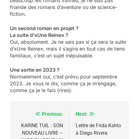
beaucoup les romans intimes, je ne suis pas
friande des romans d’aventure ou de science-
fiction.
Un second roman en projet ?
La suite d’«Une Reine» ?
Oui, absolument. Je ne sais pas si ça sera la suite
d’«Une Reine», mais il s’agira en tout cas de liens
familiaux, c’est un sujet inépuisable.
Une sortie en 2023 ?
Normalement oui, c’est prévu pour septembre
2023. Je vous le dis, comme ça je m’engage,
comme ça je le fais (rires).
Previous:
Next:
Navigation
de
KARINE TUIL : SON
Lettre de Frida Kahlo
5
NOUVEAU LIVRE –
à Diego Rivera
l’article
2025, l’année la plus