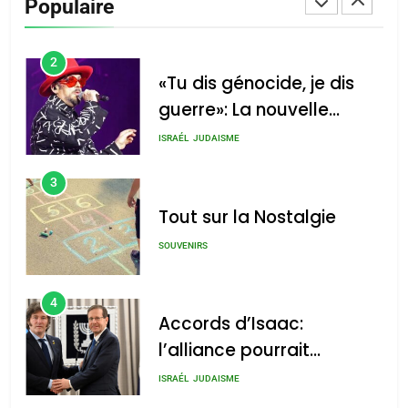
Populaire
CINEMA
ISRAÉL
2
«Tu dis génocide, je dis
guerre»: La nouvelle
chanson de Boy George
ISRAÉL
JUDAISME
3
Tout sur la Nostalgie
SOUVENIRS
4
Accords d’Isaac:
l’alliance pourrait
s’étendre à 13 pays
ISRAÉL
JUDAISME
d’Amérique latine