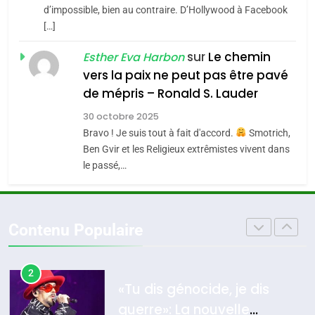
CE QUI NOUS MANQUE –
d’impossible, bien au contraire. D’Hollywood à Facebook
[…]
4
Jacques Hadida
Accords d’Isaac:
sur
Le chemin
JUDAISME
Esther Eva Harbon
l’alliance pourrait
vers la paix ne peut pas être pavé
s’étendre à 13 pays
ISRAÉL
JUDAISME
8
de mépris – Ronald S. Lauder
Maroc : Les amandes de
d’Amérique latine
30 octobre 2025
5
Tafraout, le miel de Tadla
2025, l’année la plus
Bravo ! Je suis tout à fait d'accord.
Smotrich,
Azilal consacrés produits
DAFINA
MAROC
Ben Gvir et les Religieux extrêmistes vivent dans
meurtrière selon le
du terroir
le passé,…
rapport d’ADL contre
FRANCE
ISRAÉL
1
Oeil ravageur – Vanessa De
l’antisémitisme
6
Loya Stauber
FIÈRE, DIGNE ET RÉSILIENTE :
Contenu Populaire
CINEMA
ISRAÉL
POURQUOI JE REVENDIQUE
MA JUDAÏTE par Thérèse
ISRAÉL
JUDAISME
2
«Tu dis génocide, je dis
Zrihen-Dvir
7
guerre»: La nouvelle