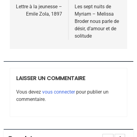
FIÈRE, DIGNE ET RÉSILIENTE :
de
Lettre à la jeunesse –
Les sept nuits de
POURQUOI JE REVENDIQUE
Emile Zola, 1897
Myriam – Melissa
l’article
MA JUDAÏTE par Thérèse
ISRAÉL
JUDAISME
Broder nous parle de
Zrihen-Dvir
désir, d’amour et de
7
solitude
CE QUI NOUS MANQUE –
Jacques Hadida
JUDAISME
8
LAISSER UN COMMENTAIRE
Maroc : Les amandes de
Tafraout, le miel de Tadla
Vous devez
vous connecter
pour publier un
Azilal consacrés produits
commentaire.
DAFINA
MAROC
du terroir
1
Oeil ravageur – Vanessa
De Loya Stauber