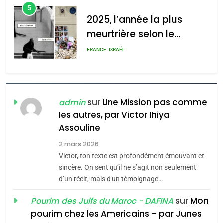
5
2025, l’année la plus
meurtrière selon le
rapport d’ADL contre
FRANCE
ISRAÉL
l’antisémitisme
6
FIÈRE, DIGNE ET RÉSILIENTE :
POURQUOI JE REVENDIQUE
sur
Une Mission pas comme
admin
MA JUDAÏTE par Thérèse
ISRAÉL
JUDAISME
les autres, par Victor Ihiya
Zrihen-Dvir
Assouline
7
2 mars 2026
CE QUI NOUS MANQUE –
Victor, ton texte est profondément émouvant et
Jacques Hadida
sincère. On sent qu’il ne s’agit non seulement
JUDAISME
d’un récit, mais d’un témoignage…
sur
Mon
Pourim des Juifs du Maroc - DAFINA
8
Maroc : Les amandes de
pourim chez les Americains – par Junes