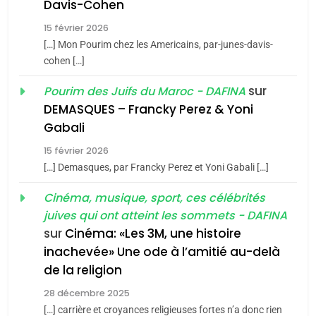
Davis-Cohen
Tafraout, le miel de Tadla
Azilal consacrés produits
15 février 2026
DAFINA
MAROC
du terroir
[…] Mon Pourim chez les Americains, par-junes-davis-
cohen […]
1
Oeil ravageur – Vanessa
sur
Pourim des Juifs du Maroc - DAFINA
De Loya Stauber
DEMASQUES – Francky Perez & Yoni
CINEMA
ISRAÉL
5
Gabali
2025, l’année la plus
15 février 2026
2
meurtrière selon le rapport
[…] Demasques, par Francky Perez et Yoni Gabali […]
«Tu dis génocide, je dis
d’ADL contre
FRANCE
ISRAÉL
guerre»: La nouvelle
Cinéma, musique, sport, ces célébrités
l’antisémitisme
chanson de Boy George
juives qui ont atteint les sommets - DAFINA
ISRAÉL
JUDAISME
6
FIÈRE, DIGNE ET RÉSILIENTE :
sur
Cinéma: «Les 3M, une histoire
inachevée» Une ode à l’amitié au-delà
3
POURQUOI JE REVENDIQUE
de la religion
MA JUDAÏTE par Thérèse
Tout sur la Nostalgie
ISRAÉL
JUDAISME
Zrihen-Dvir
28 décembre 2025
SOUVENIRS
[…] carrière et croyances religieuses fortes n’a donc rien
7