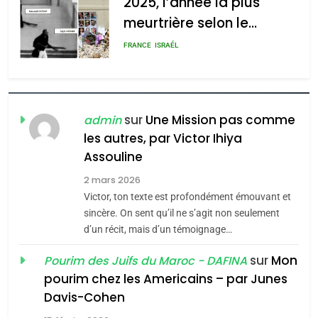
2025, l’année la plus
meurtrière selon le
admin
0
rapport d’ADL contre
FRANCE
ISRAÉL
l’antisémitisme
6
FIÈRE, DIGNE ET RÉSILIENTE :
POURQUOI JE REVENDIQUE
sur
Une Mission pas comme
admin
MA JUDAÏTE par Thérèse
les autres, par Victor Ihiya
ISRAÉL
JUDAISME
Assouline
Zrihen-Dvir
7
2 mars 2026
CE QUI NOUS MANQUE –
Victor, ton texte est profondément émouvant et
Jacques Hadida
sincère. On sent qu’il ne s’agit non seulement
d’un récit, mais d’un témoignage…
JUDAISME
sur
Mon
Pourim des Juifs du Maroc - DAFINA
8
pourim chez les Americains – par Junes
Maroc : Les amandes de
Davis-Cohen
Tafraout, le miel de Tadla