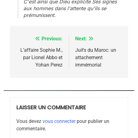
C'est ainsi que Dieu explicite Ses signes
aux hommes dans l'attente qu'ils se
prémunissent.
Previous:
Next:
Navigation
de
L’affaire Sophie M.,
Juifs du Maroc: un
par Lionel Abbo et
attachement
l’article
Yohan Perez
immémorial
5
2025, l’année la plus
meurtrière selon le
rapport d’ADL contre
LAISSER UN COMMENTAIRE
FRANCE
ISRAÉL
l’antisémitisme
Vous devez
vous connecter
pour publier un
6
commentaire.
FIÈRE, DIGNE ET RÉSILIENTE :