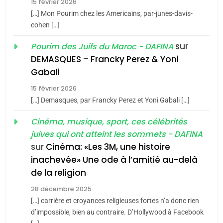
15 février 2026
Azilal consacrés produits
DAFINA
MAROC
[…] Mon Pourim chez les Americains, par-junes-davis-
du terroir
cohen […]
1
Oeil ravageur – Vanessa
sur
Pourim des Juifs du Maroc - DAFINA
De Loya Stauber
DEMASQUES – Francky Perez & Yoni
5
Gabali
CINEMA
ISRAÉL
2025, l’année la plus
15 février 2026
meurtrière selon le rapport
2
[…] Demasques, par Francky Perez et Yoni Gabali […]
«Tu dis génocide, je dis
d’ADL contre
FRANCE
ISRAÉL
guerre»: La nouvelle
Cinéma, musique, sport, ces célébrités
l’antisémitisme
juives qui ont atteint les sommets - DAFINA
chanson de Boy George
6
ISRAÉL
JUDAISME
FIÈRE, DIGNE ET RÉSILIENTE :
sur
Cinéma: «Les 3M, une histoire
inachevée» Une ode à l’amitié au-delà
POURQUOI JE REVENDIQUE
3
de la religion
MA JUDAÏTE par Thérèse
Tout sur la Nostalgie
ISRAÉL
JUDAISME
Zrihen-Dvir
28 décembre 2025
SOUVENIRS
[…] carrière et croyances religieuses fortes n’a donc rien
7
CE QUI NOUS MANQUE –
d’impossible, bien au contraire. D’Hollywood à Facebook