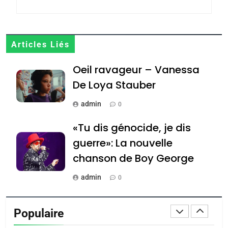
POURQUOI JE REVENDIQUE
MA JUDAÏTE par Thérèse
ISRAÉL
JUDAISME
Zrihen-Dvir
7
Articles Liés
CE QUI NOUS MANQUE –
Oeil ravageur – Vanessa
Jacques Hadida
De Loya Stauber
JUDAISME
admin
0
8
Maroc : Les amandes de
«Tu dis génocide, je dis
Tafraout, le miel de Tadla
guerre»: La nouvelle
Azilal consacrés produits
DAFINA
MAROC
chanson de Boy George
du terroir
1
admin
0
Oeil ravageur – Vanessa
Tout sur la Nostalgie
De Loya Stauber
Populaire
admin
CINEMA
ISRAÉL
0