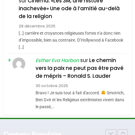
FIÈRE, DIGNE ET RÉSILIENTE :
sur
Cinéma: «Les 3M, une histoire
inachevée» Une ode à l’amitié au-delà
POURQUOI JE REVENDIQUE
3
de la religion
MA JUDAÏTE par Thérèse
Tout sur la Nostalgie
ISRAÉL
JUDAISME
Zrihen-Dvir
28 décembre 2025
SOUVENIRS
[…] carrière et croyances religieuses fortes n’a donc rien
7
CE QUI NOUS MANQUE –
d’impossible, bien au contraire. D’Hollywood à Facebook
[…]
Jacques Hadida
4
Accords d’Isaac:
sur
Le chemin
JUDAISME
Esther Eva Harbon
l’alliance pourrait
vers la paix ne peut pas être pavé
s’étendre à 13 pays
8
de mépris – Ronald S. Lauder
ISRAÉL
JUDAISME
Maroc : Les amandes de
d’Amérique latine
30 octobre 2025
Tafraout, le miel de Tadla
5
Bravo ! Je suis tout à fait d'accord.
Smotrich,
2025, l’année la plus
Azilal consacrés produits
DAFINA
MAROC
Ben Gvir et les Religieux extrêmistes vivent dans
meurtrière selon le
du terroir
le passé,…
rapport d’ADL contre
1
FRANCE
ISRAÉL
Oeil ravageur – Vanessa De
l’antisémitisme
Loya Stauber
6
Contenu Populaire