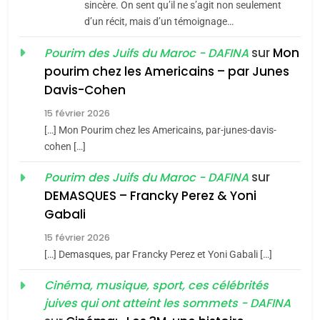
Jacques Hadida
sincère. On sent qu’il ne s’agit non seulement
d’un récit, mais d’un témoignage…
JUDAISME
sur
Mon
Pourim des Juifs du Maroc - DAFINA
8
pourim chez les Americains – par Junes
Maroc : Les amandes de
Davis-Cohen
Tafraout, le miel de Tadla
15 février 2026
Azilal consacrés produits
DAFINA
MAROC
[…] Mon Pourim chez les Americains, par-junes-davis-
du terroir
cohen […]
1
Oeil ravageur – Vanessa
sur
Pourim des Juifs du Maroc - DAFINA
De Loya Stauber
DEMASQUES – Francky Perez & Yoni
5
Gabali
CINEMA
ISRAÉL
2025, l’année la plus
15 février 2026
meurtrière selon le rapport
2
[…] Demasques, par Francky Perez et Yoni Gabali […]
«Tu dis génocide, je dis
d’ADL contre
FRANCE
ISRAÉL
guerre»: La nouvelle
Cinéma, musique, sport, ces célébrités
l’antisémitisme
juives qui ont atteint les sommets - DAFINA
chanson de Boy George
6
ISRAÉL
JUDAISME