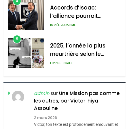
4
Accords d’Isaac:
l’alliance pourrait
s’étendre à 13 pays
ISRAÉL
JUDAISME
d’Amérique latine
5
2025, l’année la plus
meurtrière selon le
rapport d’ADL contre
FRANCE
ISRAÉL
l’antisémitisme
6
FIÈRE, DIGNE ET RÉSILIENTE :
POURQUOI JE REVENDIQUE
sur
Une Mission pas comme
admin
MA JUDAÏTE par Thérèse
les autres, par Victor Ihiya
ISRAÉL
JUDAISME
Assouline
Zrihen-Dvir
7
2 mars 2026
CE QUI NOUS MANQUE –
Victor, ton texte est profondément émouvant et