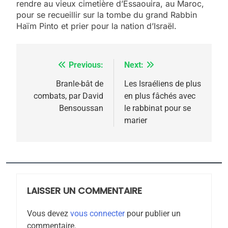
rendre au vieux cimetière d’Essaouira, au Maroc,
meurtrière selon le
pour se recueillir sur la tombe du grand Rabbin
Haïm Pinto et prier pour la nation d’Israël.
rapport d’ADL contre
FRANCE
ISRAÉL
l’antisémitisme
6
FIÈRE, DIGNE ET RÉSILIENTE :
Previous:
Next:
Navigation
POURQUOI JE REVENDIQUE
de
Branle-bât de
Les Israéliens de plus
MA JUDAÏTE par Thérèse
combats, par David
en plus fâchés avec
ISRAÉL
JUDAISME
l’article
Bensoussan
le rabbinat pour se
Zrihen-Dvir
marier
7
CE QUI NOUS MANQUE –
Jacques Hadida
JUDAISME
LAISSER UN COMMENTAIRE
8
Maroc : Les amandes de
Vous devez
vous connecter
pour publier un
Tafraout, le miel de Tadla
commentaire.