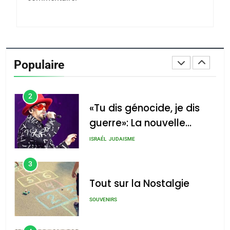
Azilal consacrés produits
DAFINA
MAROC
du terroir
1
Oeil ravageur – Vanessa
De Loya Stauber
Populaire
CINEMA
ISRAÉL
2
«Tu dis génocide, je dis
guerre»: La nouvelle
chanson de Boy George
ISRAÉL
JUDAISME
3
Tout sur la Nostalgie
SOUVENIRS