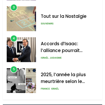
3
Tout sur la Nostalgie
SOUVENIRS
4
Accords d’Isaac:
l’alliance pourrait
s’étendre à 13 pays
ISRAÉL
JUDAISME
d’Amérique latine
5
2025, l’année la plus
meurtrière selon le
rapport d’ADL contre
FRANCE
ISRAÉL
l’antisémitisme
6