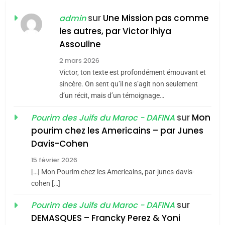
FIÈRE, DIGNE ET RÉSILIENTE :
POURQUOI JE REVENDIQUE
sur
Une Mission pas comme
admin
MA JUDAÏTE par Thérèse
les autres, par Victor Ihiya
ISRAÉL
JUDAISME
Assouline
Zrihen-Dvir
7
2 mars 2026
CE QUI NOUS MANQUE –
Victor, ton texte est profondément émouvant et
Jacques Hadida
sincère. On sent qu’il ne s’agit non seulement
d’un récit, mais d’un témoignage…
JUDAISME
sur
Mon
Pourim des Juifs du Maroc - DAFINA
8
pourim chez les Americains – par Junes
Maroc : Les amandes de
Davis-Cohen
Tafraout, le miel de Tadla
15 février 2026
Azilal consacrés produits
DAFINA
MAROC
[…] Mon Pourim chez les Americains, par-junes-davis-
du terroir
cohen […]
1
Oeil ravageur – Vanessa
sur
Pourim des Juifs du Maroc - DAFINA
De Loya Stauber
DEMASQUES – Francky Perez & Yoni