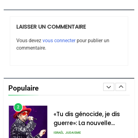
Jacques Hadida
JUDAISME
LAISSER UN COMMENTAIRE
8
Maroc : Les amandes de
Vous devez
vous connecter
pour publier un
Tafraout, le miel de Tadla
commentaire.
Azilal consacrés produits
DAFINA
MAROC
du terroir
1
Oeil ravageur – Vanessa
De Loya Stauber
Populaire
CINEMA
ISRAÉL
2
«Tu dis génocide, je dis
guerre»: La nouvelle
chanson de Boy George
ISRAÉL
JUDAISME