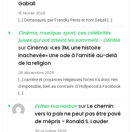
5
Gabali
CINEMA
ISRAÉL
2025, l’année la plus
15 février 2026
meurtrière selon le rapport
2
[…] Demasques, par Francky Perez et Yoni Gabali […]
«Tu dis génocide, je dis
d’ADL contre
FRANCE
ISRAÉL
guerre»: La nouvelle
Cinéma, musique, sport, ces célébrités
l’antisémitisme
juives qui ont atteint les sommets - DAFINA
chanson de Boy George
6
ISRAÉL
JUDAISME
FIÈRE, DIGNE ET RÉSILIENTE :
sur
Cinéma: «Les 3M, une histoire
inachevée» Une ode à l’amitié au-delà
POURQUOI JE REVENDIQUE
3
de la religion
MA JUDAÏTE par Thérèse
Tout sur la Nostalgie
ISRAÉL
JUDAISME
Zrihen-Dvir
28 décembre 2025
SOUVENIRS
[…] carrière et croyances religieuses fortes n’a donc rien
7
CE QUI NOUS MANQUE –
d’impossible, bien au contraire. D’Hollywood à Facebook
[…]
Jacques Hadida
4
Accords d’Isaac:
sur
Le chemin
JUDAISME
Esther Eva Harbon
l’alliance pourrait
vers la paix ne peut pas être pavé
s’étendre à 13 pays
8
de mépris – Ronald S. Lauder
ISRAÉL
JUDAISME
Maroc : Les amandes de
d’Amérique latine
30 octobre 2025