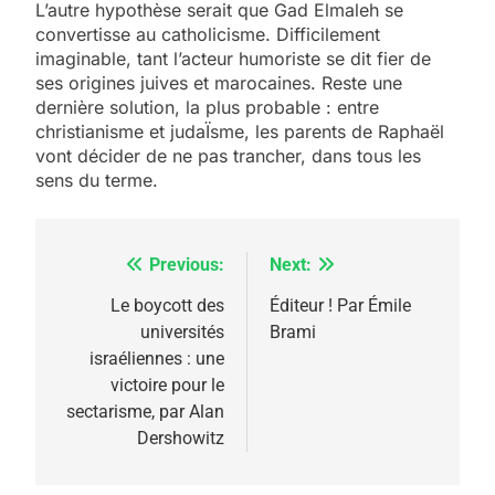
L’autre hypothèse serait que Gad Elmaleh se
convertisse au catholicisme. Difficilement
imaginable, tant l’acteur humoriste se dit fier de
ses origines juives et marocaines. Reste une
dernière solution, la plus probable : entre
christianisme et judaÏsme, les parents de Raphaël
5
vont décider de ne pas trancher, dans tous les
2025, l’année la plus
sens du terme.
meurtrière selon le
rapport d’ADL contre
FRANCE
ISRAÉL
Previous:
Next:
Navigation
l’antisémitisme
6
de
Le boycott des
Éditeur ! Par Émile
FIÈRE, DIGNE ET RÉSILIENTE :
universités
Brami
l’article
POURQUOI JE REVENDIQUE
israéliennes : une
MA JUDAÏTE par Thérèse
victoire pour le
ISRAÉL
JUDAISME
sectarisme, par Alan
Zrihen-Dvir
Dershowitz
7
CE QUI NOUS MANQUE –