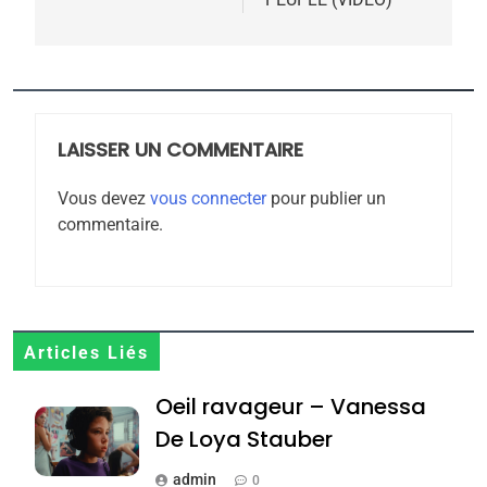
5
2025, l’année la plus
meurtrière selon le
rapport d’ADL contre
LAISSER UN COMMENTAIRE
FRANCE
ISRAÉL
l’antisémitisme
Vous devez
vous connecter
pour publier un
6
commentaire.
FIÈRE, DIGNE ET RÉSILIENTE :
POURQUOI JE REVENDIQUE
MA JUDAÏTE par Thérèse
ISRAÉL
JUDAISME
Zrihen-Dvir
7
Articles Liés
CE QUI NOUS MANQUE –
Oeil ravageur – Vanessa
Jacques Hadida
De Loya Stauber
JUDAISME
admin
0