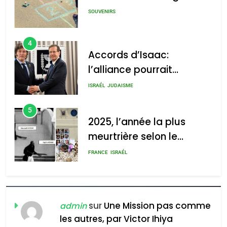
GPO
SOUVENIRS
4
Accords d’Isaac:
l’alliance pourrait
2025, l’année la plus
s’étendre à 13 pays
meurtrière selon le rapport
ISRAÉL
JUDAISME
d’Amérique latine
d’ADL contre
5
l’antisémitisme
2025, l’année la plus
meurtrière selon le
admin
0
rapport d’ADL contre
FRANCE
ISRAÉL
l’antisémitisme
6
FIÈRE, DIGNE ET RÉSILIENTE :
POURQUOI JE REVENDIQUE
sur
Une Mission pas comme
admin
MA JUDAÏTE par Thérèse
les autres, par Victor Ihiya
ISRAÉL
JUDAISME