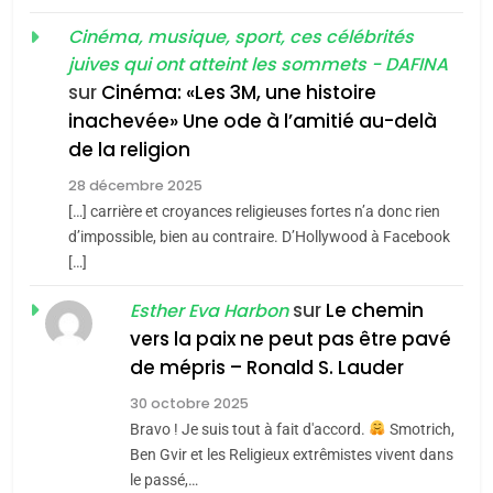
«Tu dis génocide, je dis
d’ADL contre
FRANCE
ISRAÉL
guerre»: La nouvelle
Cinéma, musique, sport, ces célébrités
l’antisémitisme
juives qui ont atteint les sommets - DAFINA
chanson de Boy George
6
ISRAÉL
JUDAISME
FIÈRE, DIGNE ET RÉSILIENTE :
sur
Cinéma: «Les 3M, une histoire
inachevée» Une ode à l’amitié au-delà
POURQUOI JE REVENDIQUE
3
de la religion
MA JUDAÏTE par Thérèse
Tout sur la Nostalgie
ISRAÉL
JUDAISME
Zrihen-Dvir
28 décembre 2025
SOUVENIRS
[…] carrière et croyances religieuses fortes n’a donc rien
7
CE QUI NOUS MANQUE –
d’impossible, bien au contraire. D’Hollywood à Facebook
[…]
Jacques Hadida
4
Accords d’Isaac:
sur
Le chemin
JUDAISME
Esther Eva Harbon
l’alliance pourrait
vers la paix ne peut pas être pavé
s’étendre à 13 pays
8
de mépris – Ronald S. Lauder
ISRAÉL
JUDAISME
Maroc : Les amandes de
d’Amérique latine
30 octobre 2025
Tafraout, le miel de Tadla
5
Bravo ! Je suis tout à fait d'accord.
Smotrich,
2025, l’année la plus
Azilal consacrés produits
DAFINA
MAROC
Ben Gvir et les Religieux extrêmistes vivent dans
meurtrière selon le
du terroir
le passé,…