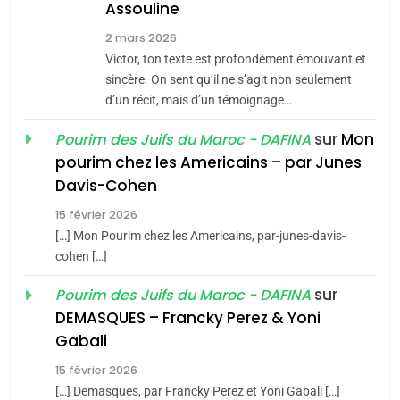
Assouline
Zrihen-Dvir
7
2 mars 2026
CE QUI NOUS MANQUE –
Victor, ton texte est profondément émouvant et
Jacques Hadida
sincère. On sent qu’il ne s’agit non seulement
d’un récit, mais d’un témoignage…
JUDAISME
sur
Mon
Pourim des Juifs du Maroc - DAFINA
8
pourim chez les Americains – par Junes
Maroc : Les amandes de
Davis-Cohen
Tafraout, le miel de Tadla
15 février 2026
Azilal consacrés produits
DAFINA
MAROC
[…] Mon Pourim chez les Americains, par-junes-davis-
du terroir
cohen […]
1
Oeil ravageur – Vanessa
sur
Pourim des Juifs du Maroc - DAFINA
De Loya Stauber
DEMASQUES – Francky Perez & Yoni
5
Gabali
CINEMA
ISRAÉL
2025, l’année la plus
15 février 2026
meurtrière selon le rapport
2
[…] Demasques, par Francky Perez et Yoni Gabali […]