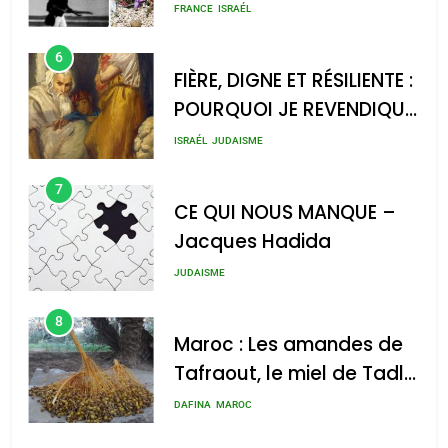
rapport d’ADL contre
FRANCE
ISRAÉL
l’antisémitisme
6
FIÈRE, DIGNE ET RÉSILIENTE :
POURQUOI JE REVENDIQUE
MA JUDAÏTE par Thérèse
ISRAÉL
JUDAISME
Zrihen-Dvir
7
CE QUI NOUS MANQUE –
Jacques Hadida
JUDAISME
8
Maroc : Les amandes de
Tafraout, le miel de Tadla
Azilal consacrés produits
DAFINA
MAROC
du terroir