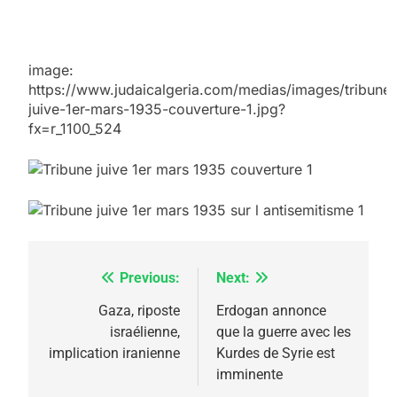
Zrihen-Dvir
7
CE QUI NOUS MANQUE –
Jacques Hadida
image:
https://www.judaicalgeria.com/medias/images/tribune-
JUDAISME
juive-1er-mars-1935-couverture-1.jpg?
fx=r_1100_524
8
Maroc : Les amandes de
Tafraout, le miel de Tadla
Azilal consacrés produits
DAFINA
MAROC
du terroir
1
Oeil ravageur – Vanessa
Previous:
Next:
Navigation
De Loya Stauber
de
Gaza, riposte
Erdogan annonce
israélienne,
que la guerre avec les
CINEMA
ISRAÉL
l’article
implication iranienne
Kurdes de Syrie est
imminente
2