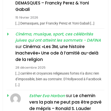
l’alliance pourrait
DEMASQUES – Francky Perez & Yoni
s’étendre à 13 pays
8
Gabali
ISRAÉL
JUDAISME
Maroc : Les amandes de
d’Amérique latine
15 février 2026
Tafraout, le miel de Tadla
5
[…] Demasques, par Francky Perez et Yoni Gabali […]
2025, l’année la plus
Azilal consacrés produits
DAFINA
MAROC
meurtrière selon le
Cinéma, musique, sport, ces célébrités
du terroir
juives qui ont atteint les sommets - DAFINA
rapport d’ADL contre
1
FRANCE
ISRAÉL
Oeil ravageur – Vanessa De
sur
Cinéma: «Les 3M, une histoire
l’antisémitisme
inachevée» Une ode à l’amitié au-delà
Loya Stauber
6
FIÈRE, DIGNE ET RÉSILIENTE :
de la religion
CINEMA
ISRAÉL
POURQUOI JE REVENDIQUE
28 décembre 2025
MA JUDAÏTE par Thérèse
[…] carrière et croyances religieuses fortes n’a donc rien
2
ISRAÉL
JUDAISME
«Tu dis génocide, je dis
d’impossible, bien au contraire. D’Hollywood à Facebook
Zrihen-Dvir
[…]
guerre»: La nouvelle
7
CE QUI NOUS MANQUE –
chanson de Boy George
sur
Le chemin
ISRAÉL
JUDAISME
Esther Eva Harbon
Jacques Hadida
vers la paix ne peut pas être pavé
3
de mépris – Ronald S. Lauder
JUDAISME