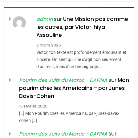
1
Oeil ravageur – Vanessa
De Loya Stauber
sur
Une Mission pas comme
admin
les autres, par Victor Ihiya
5
CINEMA
ISRAÉL
2025, l’année la plus
Assouline
meurtrière selon le rapport
2
2 mars 2026
«Tu dis génocide, je dis
d’ADL contre
Victor, ton texte est profondément émouvant et
FRANCE
ISRAÉL
guerre»: La nouvelle
l’antisémitisme
sincère. On sent qu’il ne s’agit non seulement
chanson de Boy George
d’un récit, mais d’un témoignage…
6
ISRAÉL
JUDAISME
FIÈRE, DIGNE ET RÉSILIENTE :
sur
Mon
Pourim des Juifs du Maroc - DAFINA
POURQUOI JE REVENDIQUE
3
pourim chez les Americains – par Junes
MA JUDAÏTE par Thérèse
Tout sur la Nostalgie
ISRAÉL
JUDAISME
Davis-Cohen
Zrihen-Dvir
SOUVENIRS
15 février 2026
7
CE QUI NOUS MANQUE –
[…] Mon Pourim chez les Americains, par-junes-davis-
cohen […]
Jacques Hadida
4
Accords d’Isaac:
sur
Pourim des Juifs du Maroc - DAFINA
JUDAISME