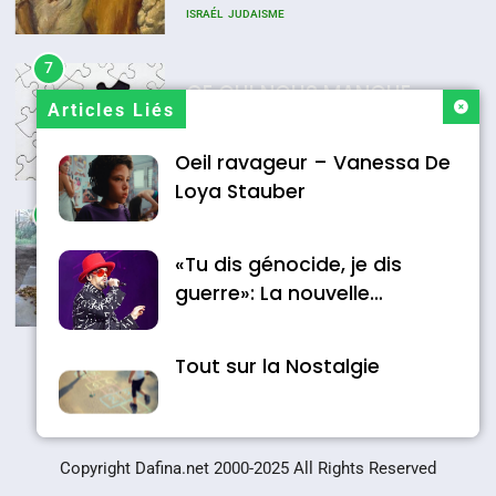
MA JUDAÏTE par Thérèse
ISRAÉL
JUDAISME
Zrihen-Dvir
7
CE QUI NOUS MANQUE –
Articles Liés
Jacques Hadida
Oeil ravageur – Vanessa De
JUDAISME
Loya Stauber
8
Maroc : Les amandes de
«Tu dis génocide, je dis
Tafraout, le miel de Tadla
guerre»: La nouvelle
Azilal consacrés produits
DAFINA
MAROC
chanson de Boy George
du terroir
1
Tout sur la Nostalgie
Oeil ravageur – Vanessa De
Loya Stauber
CINEMA
ISRAÉL
Accords d’Isaac: l’alliance
נשיא המדינה יצחק
Copyright Dafina.net 2000-2025 All Rights Reserved
הרצוג נפגש עם