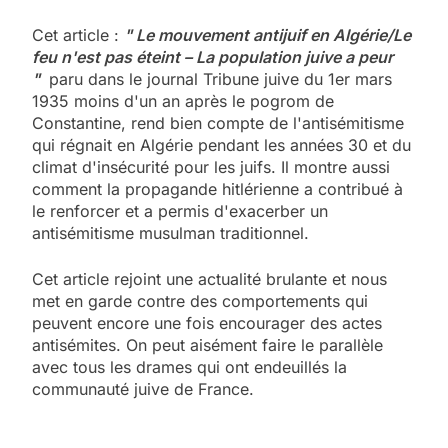
Cet article :
" Le mouvement antijuif en Algérie/Le
feu n'est pas éteint – La population juive a peur
"
paru dans le journal Tribune juive du 1er mars
1935 moins d'un an après le pogrom de
Constantine, rend bien compte de l'antisémitisme
qui régnait en Algérie pendant les années 30 et du
climat d'insécurité pour les juifs. Il montre aussi
comment la propagande hitlérienne a contribué à
le renforcer et a permis d'exacerber un
5
antisémitisme musulman traditionnel.
2025, l’année la plus
meurtrière selon le
Cet article rejoint une actualité brulante et nous
rapport d’ADL contre
FRANCE
ISRAÉL
met en garde contre des comportements qui
l’antisémitisme
peuvent encore une fois encourager des actes
antisémites. On peut aisément faire le parallèle
6
FIÈRE, DIGNE ET RÉSILIENTE :
avec tous les drames qui ont endeuillés la
communauté juive de France.
POURQUOI JE REVENDIQUE
MA JUDAÏTE par Thérèse
ISRAÉL
JUDAISME