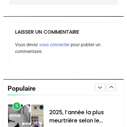
«Tu dis génocide, je dis
guerre»: La nouvelle
chanson de Boy George
ISRAÉL
JUDAISME
LAISSER UN COMMENTAIRE
3
Tout sur la Nostalgie
Vous devez
vous connecter
pour publier un
commentaire.
SOUVENIRS
4
Accords d’Isaac:
l’alliance pourrait
Populaire
s’étendre à 13 pays
ISRAÉL
JUDAISME
d’Amérique latine
5
2025, l’année la plus
meurtrière selon le