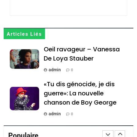
FIÈRE, DIGNE ET RÉSILIENTE :
POURQUOI JE REVENDIQUE
MA JUDAÏTE par Thérèse
ISRAÉL
JUDAISME
Zrihen-Dvir
7
Articles Liés
CE QUI NOUS MANQUE –
Oeil ravageur – Vanessa
Jacques Hadida
De Loya Stauber
JUDAISME
admin
0
8
Maroc : Les amandes de
«Tu dis génocide, je dis
Tafraout, le miel de Tadla
guerre»: La nouvelle
Azilal consacrés produits
DAFINA
MAROC
chanson de Boy George
du terroir
1
admin
0
Oeil ravageur – Vanessa
Tout sur la Nostalgie
De Loya Stauber
Populaire