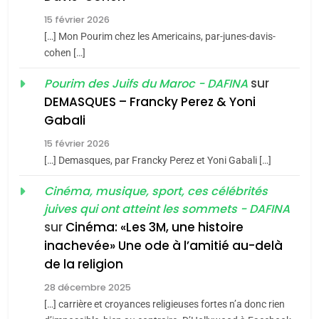
Tafraout, le miel de Tadla
15 février 2026
Azilal consacrés produits
DAFINA
MAROC
[…] Mon Pourim chez les Americains, par-junes-davis-
du terroir
cohen […]
1
Oeil ravageur – Vanessa
sur
Pourim des Juifs du Maroc - DAFINA
De Loya Stauber
DEMASQUES – Francky Perez & Yoni
5
Gabali
CINEMA
ISRAÉL
2025, l’année la plus
15 février 2026
meurtrière selon le rapport
2
[…] Demasques, par Francky Perez et Yoni Gabali […]
«Tu dis génocide, je dis
d’ADL contre
FRANCE
ISRAÉL
guerre»: La nouvelle
Cinéma, musique, sport, ces célébrités
l’antisémitisme
juives qui ont atteint les sommets - DAFINA
chanson de Boy George
6
ISRAÉL
JUDAISME
FIÈRE, DIGNE ET RÉSILIENTE :
sur
Cinéma: «Les 3M, une histoire
inachevée» Une ode à l’amitié au-delà
POURQUOI JE REVENDIQUE
3
de la religion
MA JUDAÏTE par Thérèse
Tout sur la Nostalgie
ISRAÉL
JUDAISME
Zrihen-Dvir
28 décembre 2025
SOUVENIRS
[…] carrière et croyances religieuses fortes n’a donc rien
7