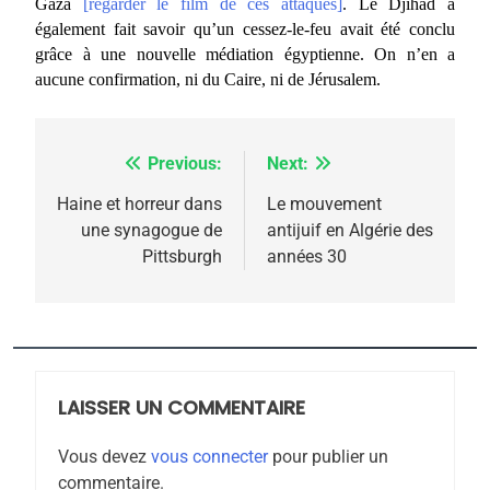
Gaza
[regarder le film de ces attaques]
. Le Djihad a
également fait savoir qu’un cessez-le-feu avait été conclu
grâce à une nouvelle médiation égyptienne. On n’en a
aucune confirmation, ni du Caire, ni de Jérusalem.
Previous:
Next:
Navigation
de
Haine et horreur dans
Le mouvement
une synagogue de
antijuif en Algérie des
l’article
Pittsburgh
années 30
5
2025, l’année la plus
meurtrière selon le
rapport d’ADL contre
LAISSER UN COMMENTAIRE
FRANCE
ISRAÉL
l’antisémitisme
Vous devez
vous connecter
pour publier un
6
commentaire.