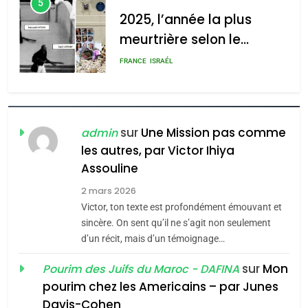
5
l’antisémitisme
2025, l’année la plus
meurtrière selon le
admin
0
rapport d’ADL contre
FRANCE
ISRAÉL
l’antisémitisme
6
FIÈRE, DIGNE ET RÉSILIENTE :
POURQUOI JE REVENDIQUE
sur
Une Mission pas comme
admin
MA JUDAÏTE par Thérèse
les autres, par Victor Ihiya
ISRAÉL
JUDAISME
Assouline
Zrihen-Dvir
7
2 mars 2026
CE QUI NOUS MANQUE –
Victor, ton texte est profondément émouvant et
Jacques Hadida
sincère. On sent qu’il ne s’agit non seulement
d’un récit, mais d’un témoignage…
JUDAISME
sur
Mon
Pourim des Juifs du Maroc - DAFINA
8
pourim chez les Americains – par Junes
Maroc : Les amandes de
Davis-Cohen