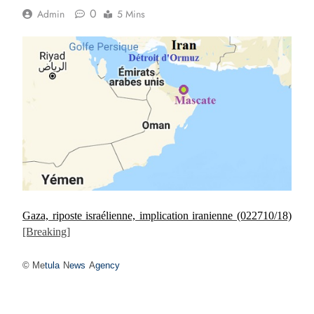
0
Admin
5 Mins
Gaza, riposte israélienne, implication iranienne
(022710/18)
[Breaking]
© Me
tula
N
ews
A
gency