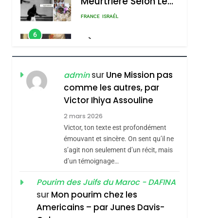
Meurtrière Selon Le
Rapport D’ADL
FRANCE
ISRAÉL
Contre
6
FIÈRE, DIGNE ET
L’antisémitisme
RÉSILIENTE :
POURQUOI JE
ISRAÉL
JUDAISME
sur
Une Mission pas
admin
REVENDIQUE MA
comme les autres, par
7
CE QUI NOUS
JUDAÏTE Par Thérèse
Victor Ihiya Assouline
MANQUE – Jacques
Zrihen-Dvir
2 mars 2026
Hadida
Victor, ton texte est profondément
JUDAISME
émouvant et sincère. On sent qu’il ne
8
s’agit non seulement d’un récit, mais
Maroc : Les Amandes
d’un témoignage…
De Tafraout, Le Miel
De Tadla Azilal
Pourim des Juifs du Maroc - DAFINA
DAFINA
MAROC
sur
Mon pourim chez les
Consacrés Produits
1
Americains – par Junes Davis-
Oeil Ravageur –
Du Terroir