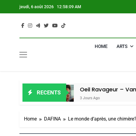
Skip
jeudi, 6 août 2026
12:58:10 AM
to
content
HOME
ARTS
n Amiel
Oeil Ravageur – Vanessa De 
RECENTS
3 Jours Ago
Home
DAFINA
Le monde d’après, une chimèr