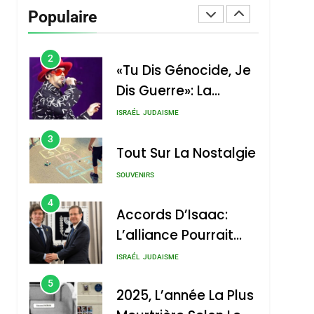
Vanessa De Loya
Populaire
Stauber
CINEMA
ISRAÉL
2
«Tu Dis Génocide, Je
Dis Guerre»: La
Nouvelle Chanson De
ISRAÉL
JUDAISME
Boy George
3
Tout Sur La Nostalgie
SOUVENIRS
4
Accords D’Isaac:
L’alliance Pourrait
S’étendre À 13 Pays
ISRAÉL
JUDAISME
D’Amérique Latine
5
2025, L’année La Plus