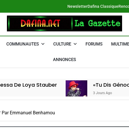
Newsletter
Dafina Classique
Renco
DAFINA
Le Net Des Juifs Du Maroc
COMMUNAUTES
CULTURE
FORUMS
MULTIME
ANNONCES
Loya Stauber
«Tu Dis Génocide, Je D
3 Jours Ago
e? Par Emmanuel Benhamou