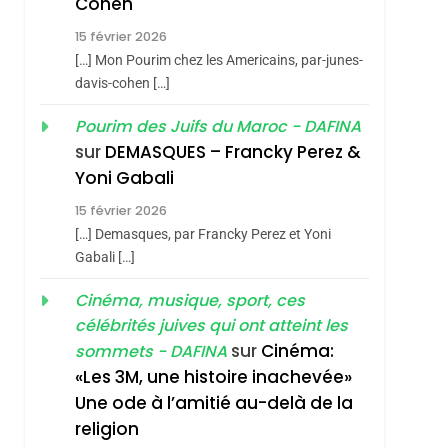
Cohen
Vanessa De Loya
15 février 2026
Stauber
CINEMA
ISRAÉL
[…] Mon Pourim chez les Americains, par-junes-
2
davis-cohen […]
«Tu Dis Génocide, Je
Pourim des Juifs du Maroc - DAFINA
Dis Guerre»: La
sur
DEMASQUES – Francky Perez &
Nouvelle Chanson De
ISRAÉL
JUDAISME
Yoni Gabali
Boy George
3
15 février 2026
Tout Sur La Nostalgie
[…] Demasques, par Francky Perez et Yoni
SOUVENIRS
Gabali […]
4
Cinéma, musique, sport, ces
Accords D’Isaac:
célébrités juives qui ont atteint les
L’alliance Pourrait
sur
Cinéma:
sommets - DAFINA
S’étendre À 13 Pays
ISRAÉL
JUDAISME
«Les 3M, une histoire inachevée»
D’Amérique Latine
Une ode à l’amitié au-delà de la
5
2025, L’année La Plus
religion