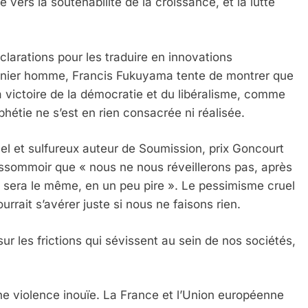
 vers la soutenabilité de la croissance, et la lutte
arations pour les traduire en innovations
 dernier homme, Francis Fukuyama tente de montrer que
 victoire de la démocratie et du libéralisme, comme
phétie ne s’est en rien consacrée ni réalisée.
nel et sulfureux auteur de Soumission, prix Goncourt
assommoir que « nous ne nous réveillerons pas, après
sera le même, en un peu pire ». Le pessimisme cruel
rrait s’avérer juste si nous ne faisons rien.
sur les frictions qui sévissent au sein de nos sociétés,
e violence inouïe. La France et l’Union européenne