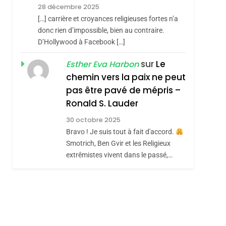
Meurtrière Selon Le
28 décembre 2025
Rapport D’ADL
FRANCE
ISRAÉL
[…] carrière et croyances religieuses fortes n’a
Contre
donc rien d’impossible, bien au contraire.
6
FIÈRE, DIGNE ET
D’Hollywood à Facebook […]
L’antisémitisme
RÉSILIENTE :
sur
Le
Esther Eva Harbon
POURQUOI JE
chemin vers la paix ne peut
ISRAÉL
JUDAISME
REVENDIQUE MA
pas être pavé de mépris –
7
CE QUI NOUS
JUDAÏTE Par Thérèse
Ronald S. Lauder
MANQUE – Jacques
Zrihen-Dvir
30 octobre 2025
Hadida
Bravo ! Je suis tout à fait d'accord.
JUDAISME
Smotrich, Ben Gvir et les Religieux
8
extrêmistes vivent dans le passé,…
Maroc : Les Amandes
De Tafraout, Le Miel
De Tadla Azilal
DAFINA
MAROC
Consacrés Produits
Du Terroir