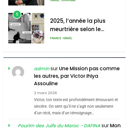
meurtrière selon le rapport
FRANCE
ISRAÉL
l’antisémitisme
d’ADL contre
6
l’antisémitisme
FIÈRE, DIGNE ET RÉSILIENTE :
POURQUOI JE REVENDIQUE
admin
0
MA JUDAÏTE par Thérèse
ISRAÉL
JUDAISME
Zrihen-Dvir
7
CE QUI NOUS MANQUE –
Jacques Hadida
sur
Une Mission pas comme
admin
les autres, par Victor Ihiya
JUDAISME
Assouline
8
2 mars 2026
Maroc : Les amandes de
Victor, ton texte est profondément émouvant et
Tafraout, le miel de Tadla
sincère. On sent qu’il ne s’agit non seulement
Azilal consacrés produits
d’un récit, mais d’un témoignage…
DAFINA
MAROC
du terroir
sur
Mon
Pourim des Juifs du Maroc - DAFINA
1