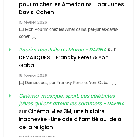
pourim chez les Americains – par Junes
Oeil ravageur – Vanessa
Davis-Cohen
De Loya Stauber
15 février 2026
5
CINEMA
ISRAÉL
[…] Mon Pourim chez les Americains, par-junes-davis-
2025, l’année la plus
cohen […]
meurtrière selon le rapport
2
«Tu dis génocide, je dis
d’ADL contre
sur
Pourim des Juifs du Maroc - DAFINA
FRANCE
ISRAÉL
guerre»: La nouvelle
DEMASQUES – Francky Perez & Yoni
l’antisémitisme
chanson de Boy George
Gabali
6
ISRAÉL
JUDAISME
FIÈRE, DIGNE ET RÉSILIENTE :
15 février 2026
POURQUOI JE REVENDIQUE
3
[…] Demasques, par Francky Perez et Yoni Gabali […]
MA JUDAÏTE par Thérèse
Tout sur la Nostalgie
ISRAÉL
JUDAISME
Cinéma, musique, sport, ces célébrités
Zrihen-Dvir
SOUVENIRS
juives qui ont atteint les sommets - DAFINA
7
sur
Cinéma: «Les 3M, une histoire
CE QUI NOUS MANQUE –
inachevée» Une ode à l’amitié au-delà
Jacques Hadida
4
Accords d’Isaac:
de la religion
JUDAISME
l’alliance pourrait