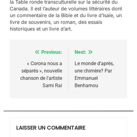
la Table ronde transculturelle sur la sécurité du
Canada. Il est l’auteur de volumes littéraires dont
un commentaire de la Bible et du livre d’Isaïe, un
livre de souvenirs, un roman, des essais
historiques et un livre d’art.
Previous:
Next:
Navigation
5
de
« Corona nous a
Le monde d’après,
2025, l’année la plus
séparés », nouvelle
une chimère? Par
l’article
meurtrière selon le
chanson de l’artiste
Emmanuel
Sami Rai
Benhamou
rapport d’ADL contre
FRANCE
ISRAÉL
l’antisémitisme
6
FIÈRE, DIGNE ET RÉSILIENTE :
POURQUOI JE REVENDIQUE
MA JUDAÏTE par Thérèse
LAISSER UN COMMENTAIRE
ISRAÉL
JUDAISME