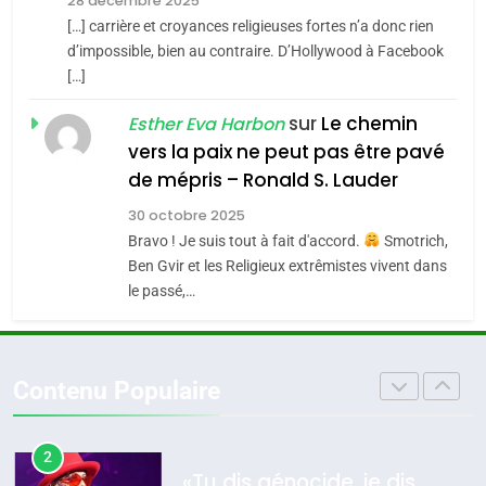
28 décembre 2025
s’étendre à 13 pays
[…] carrière et croyances religieuses fortes n’a donc rien
8
ISRAÉL
JUDAISME
d’impossible, bien au contraire. D’Hollywood à Facebook
Maroc : Les amandes de
d’Amérique latine
[…]
Tafraout, le miel de Tadla
5
2025, l’année la plus
Azilal consacrés produits
sur
Le chemin
Esther Eva Harbon
DAFINA
MAROC
meurtrière selon le
du terroir
vers la paix ne peut pas être pavé
rapport d’ADL contre
1
de mépris – Ronald S. Lauder
FRANCE
ISRAÉL
Oeil ravageur – Vanessa De
l’antisémitisme
30 octobre 2025
Loya Stauber
6
Bravo ! Je suis tout à fait d'accord.
Smotrich,
FIÈRE, DIGNE ET RÉSILIENTE :
Ben Gvir et les Religieux extrêmistes vivent dans
CINEMA
ISRAÉL
POURQUOI JE REVENDIQUE
le passé,…
MA JUDAÏTE par Thérèse
2
ISRAÉL
JUDAISME
«Tu dis génocide, je dis
Zrihen-Dvir
guerre»: La nouvelle
7
Contenu Populaire
CE QUI NOUS MANQUE –
chanson de Boy George
ISRAÉL
JUDAISME
Jacques Hadida
3
JUDAISME