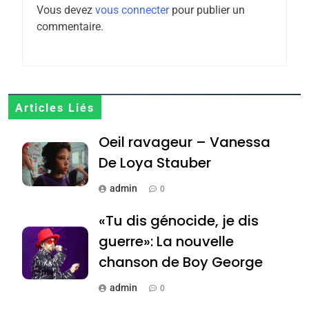
Zrihen-Dvir
Vous devez
vous connecter
pour publier un
7
commentaire.
CE QUI NOUS MANQUE –
Jacques Hadida
JUDAISME
8
Articles Liés
Maroc : Les amandes de
Oeil ravageur – Vanessa
Tafraout, le miel de Tadla
Azilal consacrés produits
De Loya Stauber
DAFINA
MAROC
du terroir
admin
0
1
Oeil ravageur – Vanessa
«Tu dis génocide, je dis
De Loya Stauber
guerre»: La nouvelle
CINEMA
ISRAÉL
chanson de Boy George
admin
2
0
«Tu dis génocide, je dis