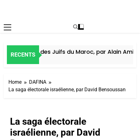
Histoire des Juifs du Maroc, par Alain Amiel
RECENTS
5 Jours Ago
Home
DAFINA
La saga électorale israélienne, par David Bensoussan
La saga électorale
israélienne, par David