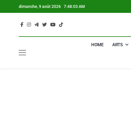
Skip
dimanche, 9 août 2026
7:48:04 AM
to
content
HOME
ARTS