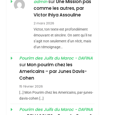
JUDAISME
sur
Une Mission pas
admin
comme les autres, par
8
Maroc : Les Amandes
Victor Ihiya Assouline
De Tafraout, Le Miel
2 mars 2026
De Tadla Azilal
Victor, ton texte est profondément
DAFINA
MAROC
Consacrés Produits
émouvant et sincère. On sent qu’il ne
1
s’agit non seulement d’un récit, mais
Oeil Ravageur –
Du Terroir
d’un témoignage…
Vanessa De Loya
Stauber
Pourim des Juifs du Maroc - DAFINA
CINEMA
ISRAÉL
sur
Mon pourim chez les
2
Americains – par Junes Davis-
«Tu Dis Génocide, Je
Cohen
Dis Guerre»: La
15 février 2026
Nouvelle Chanson De
ISRAÉL
JUDAISME
[…] Mon Pourim chez les Americains, par-junes-
Boy George
3
davis-cohen […]
Tout Sur La Nostalgie
Pourim des Juifs du Maroc - DAFINA
SOUVENIRS