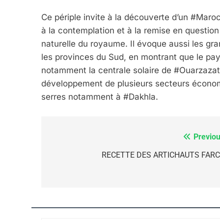
Ce périple invite à la découverte d’un #Maroc 
à la contemplation et à la remise en question
CE QUI NOUS MANQUE
naturelle du royaume. Il évoque aussi les g
JUDAISME
les provinces du Sud, en montrant que le pays
notamment la centrale solaire de #Ouarzaza
développement de plusieurs secteurs économi
serres notamment à #Dakhla.
8
Previou
Navigation
de
RECETTE DES ARTICHAUTS FARC
Maroc : Les Amandes D
l’article
Terroir
DAFINA
MAROC