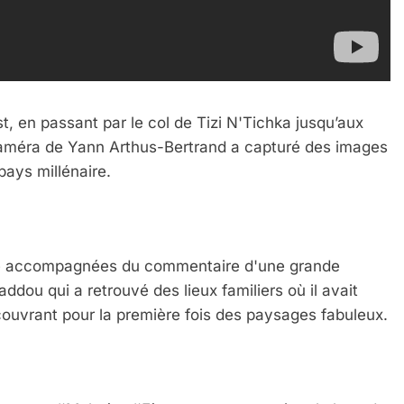
t, en passant par le col de Tizi N'Tichka jusqu’aux
caméra de Yann Arthus-Bertrand a capturé des images
 pays millénaire.
té accompagnées du commentaire d'une grande
ddou qui a retrouvé des lieux familiers où il avait
ouvrant pour la première fois des paysages fabuleux.
 Meurtrière Selon Le Rapport D’ADL Contre L’anti