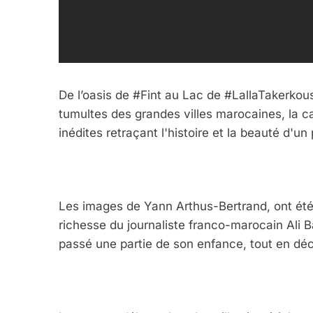
De l’oasis de #Fint au Lac de #LallaTakerkous
tumultes des grandes villes marocaines, la 
inédites retraçant l'histoire et la beauté d'un
Les images de Yann Arthus-Bertrand, ont é
richesse du journaliste franco-marocain Ali Ba
5
passé une partie de son enfance, tout en déc
2025, L’année La Plus