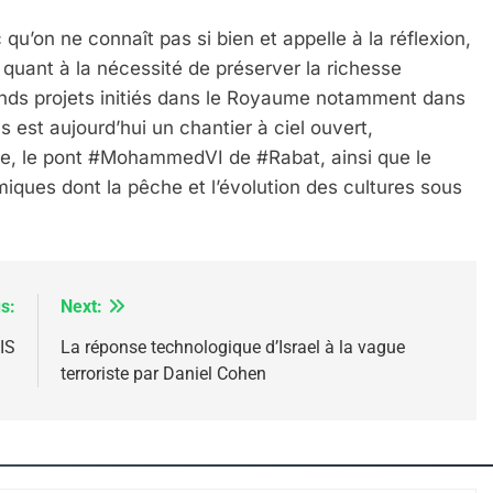
qu’on ne connaît pas si bien et appelle à la réflexion,
 quant à la nécessité de préserver la richesse
 – Jacques Hadida
rands projets initiés dans le Royaume notamment dans
 est aujourd’hui un chantier à ciel ouvert,
te, le pont #MohammedVI de #Rabat, ainsi que le
ques dont la pêche et l’évolution des cultures sous
s:
Next:
IS
La réponse technologique d’Israel à la vague
e Tafraout, Le Miel De Tadla Azilal Consacrés P
terroriste par Daniel Cohen