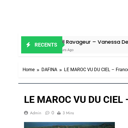
Oeil Ravageur – Vanessa De Loya Staube
RECENTS
7 Jours Ago
Home
DAFINA
LE MAROC VU DU CIEL – Franc
LE MAROC VU DU CIEL –
0
Admin
3 Mins