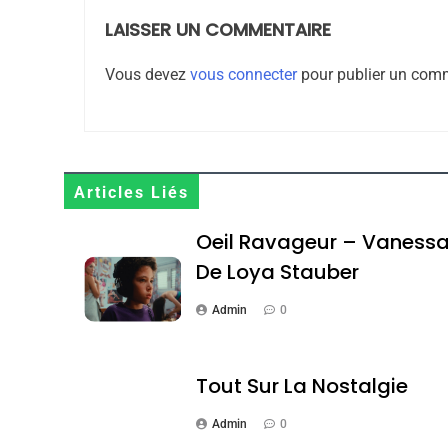
LAISSER UN COMMENTAIRE
1
Vous devez
vous connecter
pour publier un comm
Oeil Ravageur – Vane
Articles Liés
CINEMA
ISRAÉL
Oeil Ravageur – Vaness
De Loya Stauber
Admin
0
2
Tout Sur La Nostalgie
Admin
0
«Tu Dis Génocide, Je 