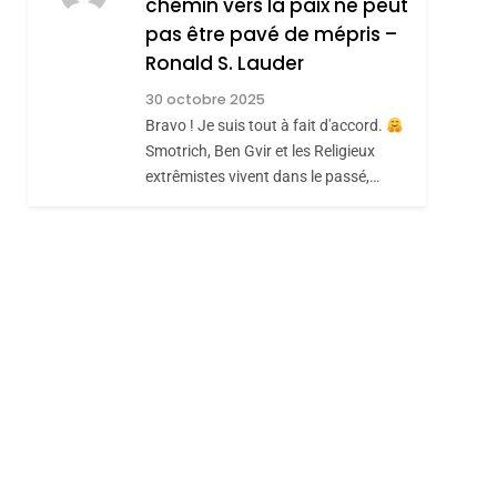
chemin vers la paix ne peut
JUDAISME
pas être pavé de mépris –
8
Maroc : Les Amandes
Ronald S. Lauder
De Tafraout, Le Miel
30 octobre 2025
De Tadla Azilal
Bravo ! Je suis tout à fait d'accord.
DAFINA
MAROC
Smotrich, Ben Gvir et les Religieux
Consacrés Produits
extrêmistes vivent dans le passé,…
Du Terroir
hérèse Zrihen-