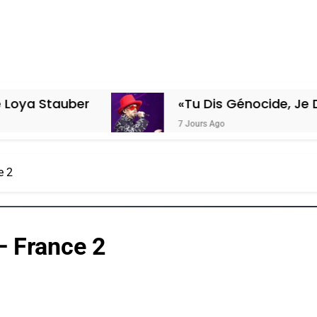
r
«Tu Dis Génocide, Je Dis Guerre»:
7 Jours Ago
e 2
 France 2