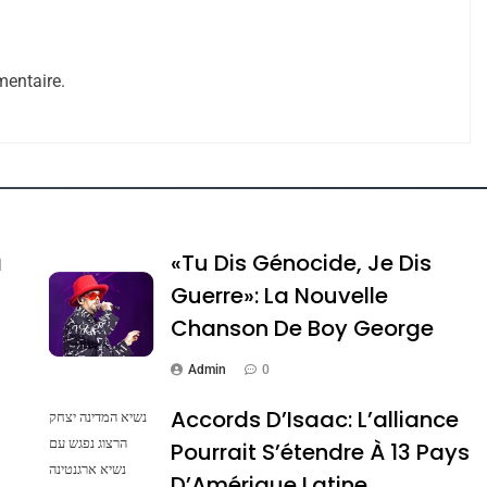
entaire.
ssa De Loya Stauber
a
«Tu Dis Génocide, Je Dis
Guerre»: La Nouvelle
Chanson De Boy George
Admin
0
Accords D’Isaac: L’alliance
נשיא המדינה יצחק
הרצוג נפגש עם
Pourrait S’étendre À 13 Pays
נשיא ארגנטינה
Dis Guerre»: La Nouvelle Chanson De Boy George
D’Amérique Latine