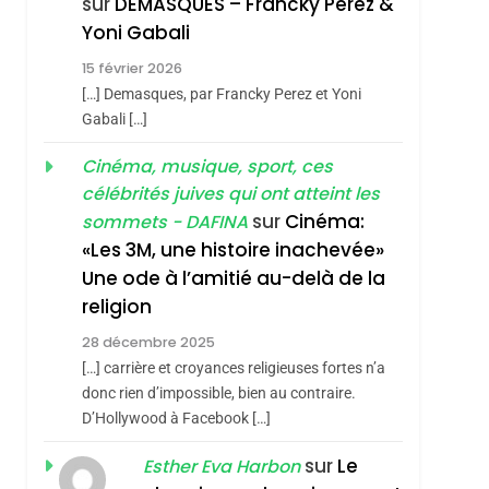
sur
DEMASQUES – Francky Perez &
4
Yoni Gabali
Accords D’Isaac:
15 février 2026
L’alliance Pourrait
[…] Demasques, par Francky Perez et Yoni
S’étendre À 13 Pays
ISRAÉL
JUDAISME
Gabali […]
D’Amérique Latine
5
Cinéma, musique, sport, ces
2025, L’année La Plus
célébrités juives qui ont atteint les
Meurtrière Selon Le
sur
Cinéma:
sommets - DAFINA
Rapport D’ADL
FRANCE
ISRAÉL
«Les 3M, une histoire inachevée»
Contre
Une ode à l’amitié au-delà de la
6
FIÈRE, DIGNE ET
L’antisémitisme
religion
RÉSILIENTE :
28 décembre 2025
POURQUOI JE
ISRAÉL
JUDAISME
[…] carrière et croyances religieuses fortes n’a
REVENDIQUE MA
donc rien d’impossible, bien au contraire.
7
CE QUI NOUS
D’Hollywood à Facebook […]
JUDAÏTE Par Thérèse
MANQUE – Jacques
Zrihen-Dvir
sur
Le
Esther Eva Harbon
sémitisme
Hadida