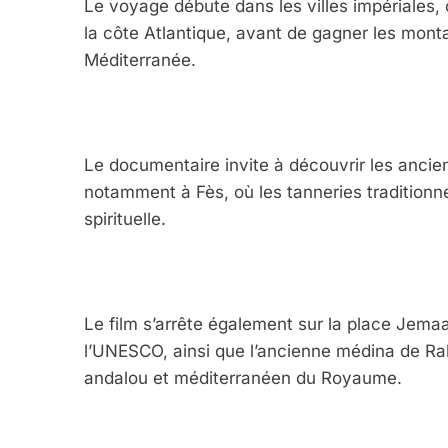
Le voyage débute dans les villes impériales
FRANCE
ISRAÉL
la côte Atlantique, avant de gagner les monta
Méditerranée.
6
Le documentaire invite à découvrir les anci
notamment à Fès, où les tanneries traditionnel
spirituelle.
FIÈRE, DIGNE ET RÉSIL
Dvir
ISRAÉL
JUDAISME
Le film s’arrête également sur la place Jemaa 
l’UNESCO, ainsi que l’ancienne médina de Rab
andalou et méditerranéen du Royaume.
7