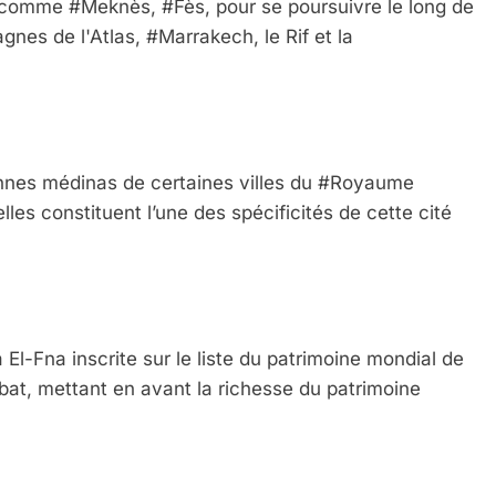
, comme #Meknès, #Fès, pour se poursuivre le long de
gnes de l'Atlas, #Marrakech, le Rif et la
ennes médinas de certaines villes du #Royaume
les constituent l’une des spécificités de cette cité
IENTE : POURQUOI JE REVENDIQUE MA JUDAÏTE Par T
El-Fna inscrite sur le liste du patrimoine mondial de
at, mettant en avant la richesse du patrimoine