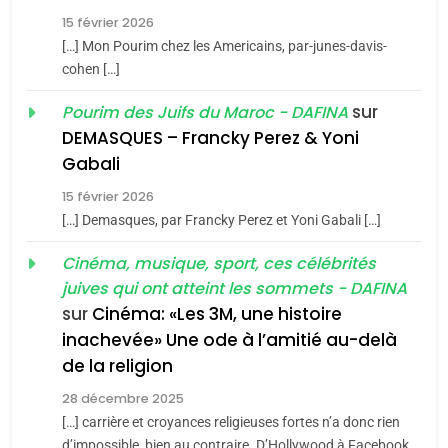
15 février 2026
Azilal consacrés produits
DAFINA
MAROC
[…] Mon Pourim chez les Americains, par-junes-davis-
du terroir
cohen […]
1
Oeil ravageur – Vanessa
sur
Pourim des Juifs du Maroc - DAFINA
De Loya Stauber
DEMASQUES – Francky Perez & Yoni
5
Gabali
CINEMA
ISRAÉL
2025, l’année la plus
15 février 2026
meurtrière selon le rapport
2
[…] Demasques, par Francky Perez et Yoni Gabali […]
«Tu dis génocide, je dis
d’ADL contre
FRANCE
ISRAÉL
guerre»: La nouvelle
Cinéma, musique, sport, ces célébrités
l’antisémitisme
juives qui ont atteint les sommets - DAFINA
chanson de Boy George
6
ISRAÉL
JUDAISME
FIÈRE, DIGNE ET RÉSILIENTE :
sur
Cinéma: «Les 3M, une histoire
inachevée» Une ode à l’amitié au-delà
POURQUOI JE REVENDIQUE
3
de la religion
MA JUDAÏTE par Thérèse
Tout sur la Nostalgie
ISRAÉL
JUDAISME
Zrihen-Dvir
28 décembre 2025
SOUVENIRS
[…] carrière et croyances religieuses fortes n’a donc rien
7
CE QUI NOUS MANQUE –
d’impossible, bien au contraire. D’Hollywood à Facebook