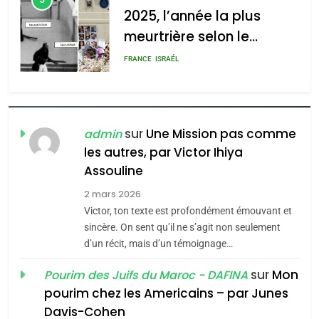
l’antisémitisme
2025, l’année la plus
meurtrière selon le
admin
0
rapport d’ADL contre
FRANCE
ISRAÉL
l’antisémitisme
6
FIÈRE, DIGNE ET RÉSILIENTE :
POURQUOI JE REVENDIQUE
sur
Une Mission pas comme
admin
MA JUDAÏTE par Thérèse
les autres, par Victor Ihiya
ISRAÉL
JUDAISME
Assouline
Zrihen-Dvir
7
2 mars 2026
CE QUI NOUS MANQUE –
Victor, ton texte est profondément émouvant et
Jacques Hadida
sincère. On sent qu’il ne s’agit non seulement
d’un récit, mais d’un témoignage…
JUDAISME
sur
Mon
Pourim des Juifs du Maroc - DAFINA
8
pourim chez les Americains – par Junes
Maroc : Les amandes de
Davis-Cohen
Tafraout, le miel de Tadla