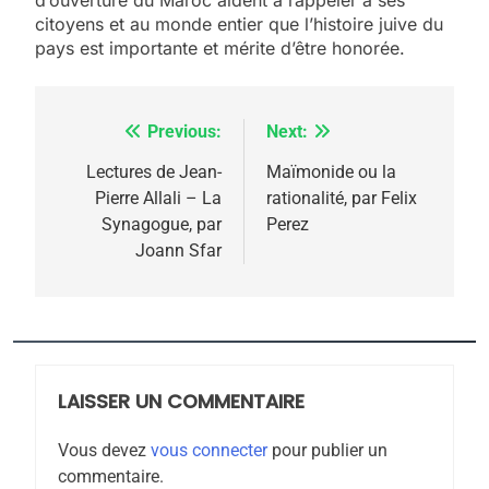
citoyens et au monde entier que l’histoire juive du
pays est importante et mérite d’être honorée.
Previous:
Next:
Navigation
de
Lectures de Jean-
Maïmonide ou la
Pierre Allali – La
rationalité, par Felix
l’article
Synagogue, par
Perez
Joann Sfar
5
2025, l’année la plus
meurtrière selon le
rapport d’ADL contre
LAISSER UN COMMENTAIRE
FRANCE
ISRAÉL
l’antisémitisme
Vous devez
vous connecter
pour publier un
6
commentaire.
FIÈRE, DIGNE ET RÉSILIENTE :