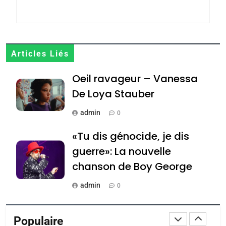
POURQUOI JE REVENDIQUE
MA JUDAÏTE par Thérèse
ISRAÉL
JUDAISME
Zrihen-Dvir
7
Articles Liés
CE QUI NOUS MANQUE –
Oeil ravageur – Vanessa
Jacques Hadida
De Loya Stauber
JUDAISME
admin
0
8
Maroc : Les amandes de
«Tu dis génocide, je dis
Tafraout, le miel de Tadla
guerre»: La nouvelle
Azilal consacrés produits
DAFINA
MAROC
chanson de Boy George
du terroir
1
admin
0
Oeil ravageur – Vanessa
Tout sur la Nostalgie
De Loya Stauber
Populaire