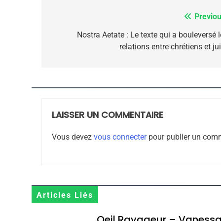
Previou
Navigation
de
Nostra Aetate : Le texte qui a bouleversé 
Maroc : Les Amandes D
relations entre chrétiens et ju
l’article
Terroir
DAFINA
MAROC
LAISSER UN COMMENTAIRE
1
Vous devez
vous connecter
pour publier un comm
Oeil Ravageur – Vane
Articles Liés
CINEMA
ISRAÉL
Oeil Ravageur – Vaness