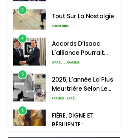
SOUVENIRS
4
Accords D’Isaac:
L’alliance Pourrait
S’étendre À 13 Pays
ISRAÉL
JUDAISME
D’Amérique Latine
5
2025, L’année La Plus
Meurtrière Selon Le
Rapport D’ADL
FRANCE
ISRAÉL
Contre
6
FIÈRE, DIGNE ET
L’antisémitisme
RÉSILIENTE :
POURQUOI JE
ISRAÉL
JUDAISME
REVENDIQUE MA
7
CE QUI NOUS
JUDAÏTE Par Thérèse
MANQUE – Jacques
Zrihen-Dvir