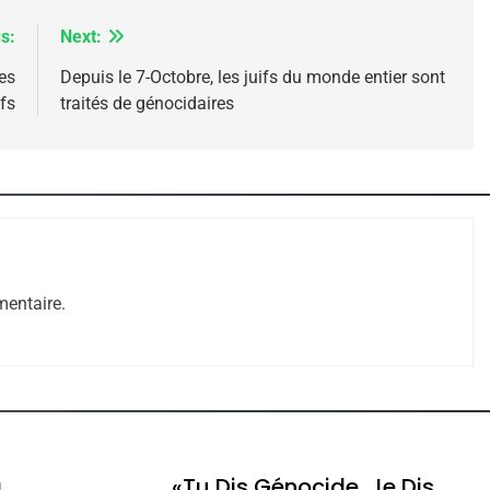
s:
Next:
les
Depuis le 7-Octobre, les juifs du monde entier sont
e Tafraout, Le Miel De Tadla Azilal Consacrés P
ifs
traités de génocidaires
entaire.
ssa De Loya Stauber
a
«Tu Dis Génocide, Je Dis