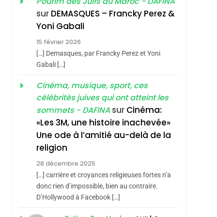
Pourim des Juifs du Maroc - DAFINA
SOUVENIRS
sur
DEMASQUES – Francky Perez &
4
Yoni Gabali
Accords D’Isaac:
15 février 2026
L’alliance Pourrait
[…] Demasques, par Francky Perez et Yoni
S’étendre À 13 Pays
ISRAÉL
JUDAISME
Gabali […]
D’Amérique Latine
5
Cinéma, musique, sport, ces
2025, L’année La Plus
sémitisme
célébrités juives qui ont atteint les
Meurtrière Selon Le
sur
Cinéma:
sommets - DAFINA
Rapport D’ADL
FRANCE
ISRAÉL
«Les 3M, une histoire inachevée»
Contre
Une ode à l’amitié au-delà de la
6
FIÈRE, DIGNE ET
L’antisémitisme
religion
RÉSILIENTE :
28 décembre 2025
POURQUOI JE
ISRAÉL
JUDAISME
[…] carrière et croyances religieuses fortes n’a
REVENDIQUE MA
donc rien d’impossible, bien au contraire.
7
CE QUI NOUS
D’Hollywood à Facebook […]
JUDAÏTE Par Thérèse
MANQUE – Jacques
Zrihen-Dvir
hérèse Zrihen-