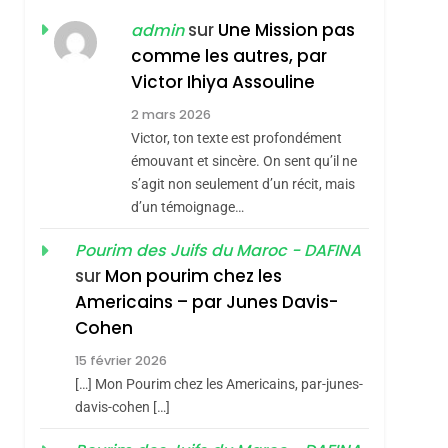
Hadida
JUDAISME
sur
Une Mission pas
admin
comme les autres, par
8
Maroc : Les Amandes
Victor Ihiya Assouline
De Tafraout, Le Miel
2 mars 2026
De Tadla Azilal
Victor, ton texte est profondément
DAFINA
MAROC
Consacrés Produits
émouvant et sincère. On sent qu’il ne
1
s’agit non seulement d’un récit, mais
Oeil Ravageur –
Du Terroir
d’un témoignage…
Vanessa De Loya
Stauber
Pourim des Juifs du Maroc - DAFINA
CINEMA
ISRAÉL
sur
Mon pourim chez les
2
Americains – par Junes Davis-
«Tu Dis Génocide, Je
Cohen
Dis Guerre»: La
15 février 2026
Nouvelle Chanson De
ISRAÉL
JUDAISME
[…] Mon Pourim chez les Americains, par-junes-
Boy George
3
davis-cohen […]
Tout Sur La Nostalgie