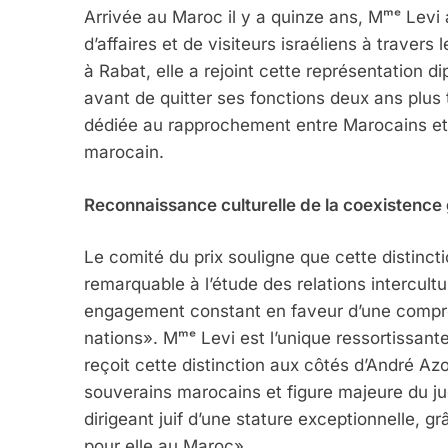
Arrivée au Maroc il y a quinze ans, Mᵐᵉ Le
d’affaires et de visiteurs israéliens à travers
à Rabat, elle a rejoint cette représentation 
5
avant de quitter ses fonctions deux ans plus 
dédiée au rapprochement entre Marocains et I
marocain.
2025, L’année La Plus
Reconnaissance culturelle de la coexistence
FRANCE
ISRAÉL
Le comité du prix souligne que cette distinct
remarquable à l’étude des relations intercultu
engagement constant en faveur d’une compr
nations». Mᵐᵉ Levi est l’unique ressortissante
6
reçoit cette distinction aux côtés d’André Az
souverains marocains et figure majeure du 
dirigeant juif d’une stature exceptionnelle,
FIÈRE, DIGNE ET RÉSIL
pour elle au Maroc».