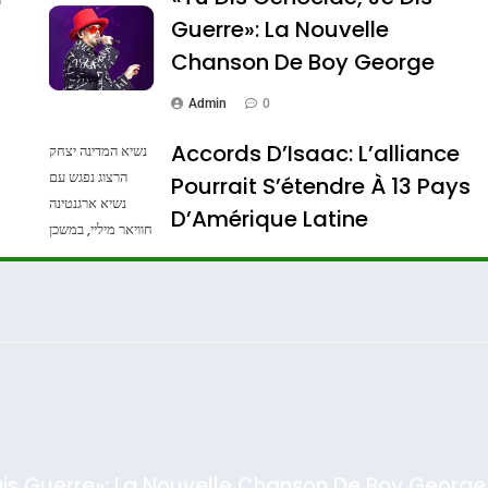
Guerre»: La Nouvelle
Chanson De Boy George
Admin
0
Accords D’Isaac: L’alliance
נשיא המדינה יצחק
הרצוג נפגש עם
Pourrait S’étendre À 13 Pays
נשיא ארגנטינה
Dis Guerre»: La Nouvelle Chanson De Boy George
D’Amérique Latine
חוויאר מיליי, במשכן
הנשיא בירושלים.
Admin
0
צילום: חיים צח /
לע"מ Photos By
: Haim Zach /
GPO