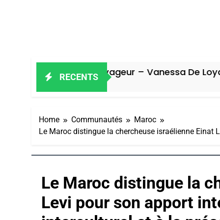
Oeil Ravageur – Vanessa De Loya Stauber
RECENTS
4 Jours Ago
Home
Communautés
Maroc
Le Maroc distingue la chercheuse israélienne Einat Le
Le Maroc distingue la c
Levi pour son apport int