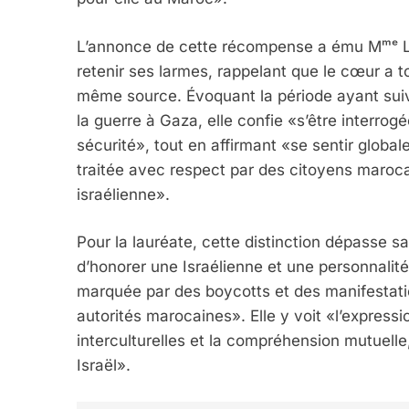
Dvir
L’annonce de cette récompense a ému Mᵐᵉ Lev
ISRAÉL
JUDAISME
retenir ses larmes, rappelant que le cœur a t
même source. Évoquant la période ayant suiv
la guerre à Gaza, elle confie «s’être interro
sécurité», tout en affirmant «se sentir globa
7
traitée avec respect par des citoyens maroca
israélienne».
Pour la lauréate, cette distinction dépasse sa 
CE QUI NOUS MANQUE
d’honorer une Israélienne et une personnalit
JUDAISME
marquée par des boycotts et des manifestation
autorités marocaines». Elle y voit «l’express
interculturelles et la compréhension mutuell
Israël».
8