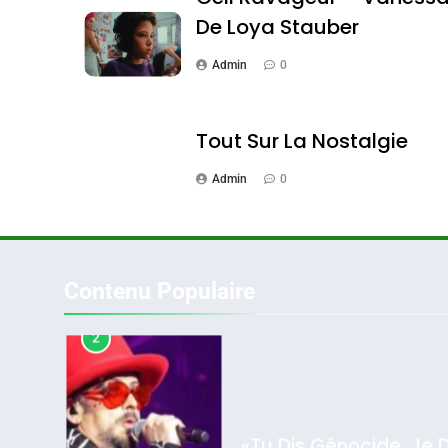
De Loya Stauber
Admin
0
2
Tout Sur La Nostalgie
Admin
0
«Tu Dis Génocide, Je 
ISRAÉL
JUDAISME
Contenu Populaire
3