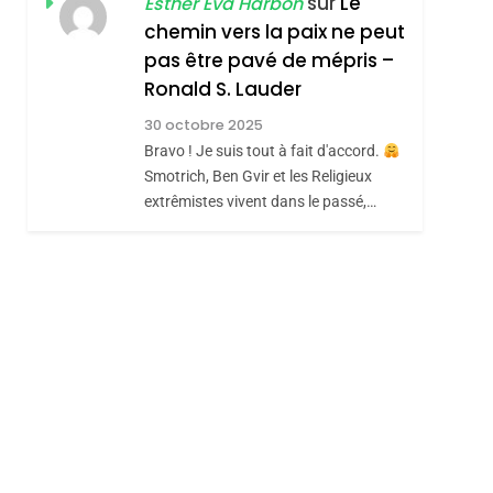
sur
Le
Esther Eva Harbon
Hadida
chemin vers la paix ne peut
JUDAISME
pas être pavé de mépris –
8
Maroc : Les Amandes
Ronald S. Lauder
De Tafraout, Le Miel
30 octobre 2025
De Tadla Azilal
Bravo ! Je suis tout à fait d'accord.
DAFINA
MAROC
Smotrich, Ben Gvir et les Religieux
Consacrés Produits
extrêmistes vivent dans le passé,…
Du Terroir