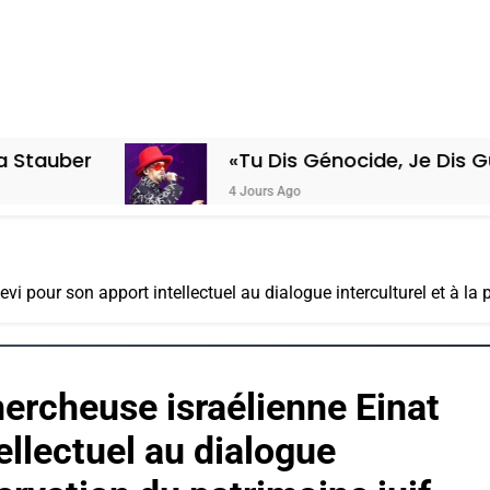
«Tu Dis Génocide, Je Dis Guerre»: La 
4 Jours Ago
vi pour son apport intellectuel au dialogue interculturel et à la 
hercheuse israélienne Einat
ellectuel au dialogue