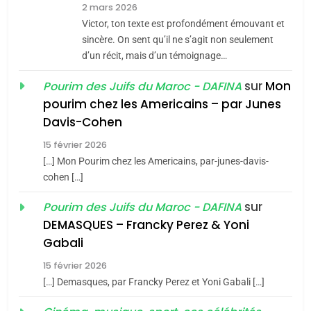
7
2 mars 2026
CE QUI NOUS MANQUE –
Victor, ton texte est profondément émouvant et
Jacques Hadida
sincère. On sent qu’il ne s’agit non seulement
d’un récit, mais d’un témoignage…
JUDAISME
sur
Mon
Pourim des Juifs du Maroc - DAFINA
8
pourim chez les Americains – par Junes
Maroc : Les amandes de
Davis-Cohen
Tafraout, le miel de Tadla
15 février 2026
Azilal consacrés produits
DAFINA
MAROC
[…] Mon Pourim chez les Americains, par-junes-davis-
du terroir
cohen […]
1
Oeil ravageur – Vanessa
sur
Pourim des Juifs du Maroc - DAFINA
De Loya Stauber
DEMASQUES – Francky Perez & Yoni
5
Gabali
CINEMA
ISRAÉL
2025, l’année la plus
15 février 2026
meurtrière selon le rapport
2
[…] Demasques, par Francky Perez et Yoni Gabali […]
«Tu dis génocide, je dis
d’ADL contre
FRANCE
ISRAÉL