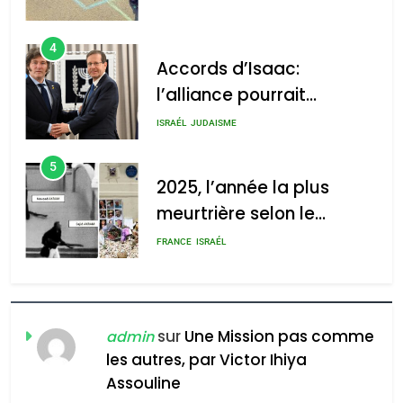
4
Accords d’Isaac:
l’alliance pourrait
2025, l’année la plus
s’étendre à 13 pays
meurtrière selon le rapport
ISRAÉL
JUDAISME
d’Amérique latine
d’ADL contre
5
l’antisémitisme
2025, l’année la plus
meurtrière selon le
admin
0
rapport d’ADL contre
FRANCE
ISRAÉL
l’antisémitisme
6
FIÈRE, DIGNE ET RÉSILIENTE :
POURQUOI JE REVENDIQUE
sur
Une Mission pas comme
admin
MA JUDAÏTE par Thérèse
les autres, par Victor Ihiya
ISRAÉL
JUDAISME
Assouline
Zrihen-Dvir