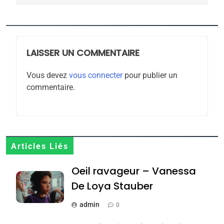
5
2025, l’année la plus
meurtrière selon le
rapport d’ADL contre
LAISSER UN COMMENTAIRE
FRANCE
ISRAÉL
l’antisémitisme
Vous devez
vous connecter
pour publier un
6
commentaire.
FIÈRE, DIGNE ET RÉSILIENTE :
POURQUOI JE REVENDIQUE
MA JUDAÏTE par Thérèse
ISRAÉL
JUDAISME
Zrihen-Dvir
7
Articles Liés
CE QUI NOUS MANQUE –
Oeil ravageur – Vanessa
Jacques Hadida
De Loya Stauber
JUDAISME
admin
0
8
Maroc : Les amandes de