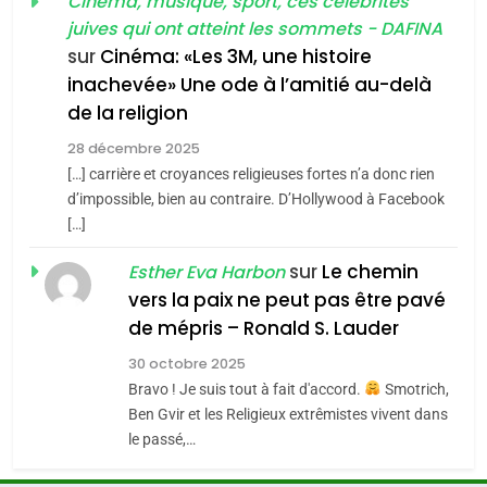
guerre»: La nouvelle
Cinéma, musique, sport, ces célébrités
l’antisémitisme
juives qui ont atteint les sommets - DAFINA
chanson de Boy George
6
ISRAÉL
JUDAISME
FIÈRE, DIGNE ET RÉSILIENTE :
sur
Cinéma: «Les 3M, une histoire
inachevée» Une ode à l’amitié au-delà
POURQUOI JE REVENDIQUE
3
de la religion
MA JUDAÏTE par Thérèse
Tout sur la Nostalgie
ISRAÉL
JUDAISME
Zrihen-Dvir
28 décembre 2025
SOUVENIRS
[…] carrière et croyances religieuses fortes n’a donc rien
7
CE QUI NOUS MANQUE –
d’impossible, bien au contraire. D’Hollywood à Facebook
[…]
Jacques Hadida
4
Accords d’Isaac:
sur
Le chemin
JUDAISME
Esther Eva Harbon
l’alliance pourrait
vers la paix ne peut pas être pavé
s’étendre à 13 pays
8
de mépris – Ronald S. Lauder
ISRAÉL
JUDAISME
Maroc : Les amandes de
d’Amérique latine
30 octobre 2025
Tafraout, le miel de Tadla
5
Bravo ! Je suis tout à fait d'accord.
Smotrich,
2025, l’année la plus
Azilal consacrés produits
DAFINA
MAROC
Ben Gvir et les Religieux extrêmistes vivent dans
meurtrière selon le
du terroir
le passé,…
rapport d’ADL contre
1
FRANCE
ISRAÉL