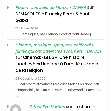
Oeil ravageur – Vanessa
sur
Pourim des Juifs du Maroc - DAFINA
De Loya Stauber
DEMASQUES – Francky Perez & Yoni
5
Gabali
CINEMA
ISRAÉL
2025, l’année la plus
15 février 2026
meurtrière selon le rapport
2
[…] Demasques, par Francky Perez et Yoni Gabali […]
«Tu dis génocide, je dis
d’ADL contre
FRANCE
ISRAÉL
guerre»: La nouvelle
Cinéma, musique, sport, ces célébrités
l’antisémitisme
juives qui ont atteint les sommets - DAFINA
chanson de Boy George
6
ISRAÉL
JUDAISME
FIÈRE, DIGNE ET RÉSILIENTE :
sur
Cinéma: «Les 3M, une histoire
inachevée» Une ode à l’amitié au-delà
POURQUOI JE REVENDIQUE
3
de la religion
MA JUDAÏTE par Thérèse
Tout sur la Nostalgie
ISRAÉL
JUDAISME
Zrihen-Dvir
28 décembre 2025
SOUVENIRS
[…] carrière et croyances religieuses fortes n’a donc rien
7
CE QUI NOUS MANQUE –
d’impossible, bien au contraire. D’Hollywood à Facebook
[…]
Jacques Hadida
4
Accords d’Isaac:
sur
Le chemin
JUDAISME
Esther Eva Harbon
l’alliance pourrait