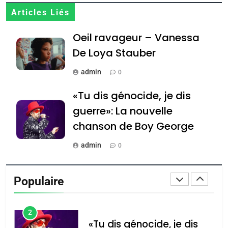
7
Articles Liés
CE QUI NOUS MANQUE –
Oeil ravageur – Vanessa
Jacques Hadida
De Loya Stauber
JUDAISME
admin
0
8
Maroc : Les amandes de
«Tu dis génocide, je dis
Tafraout, le miel de Tadla
guerre»: La nouvelle
Azilal consacrés produits
DAFINA
MAROC
chanson de Boy George
du terroir
1
admin
0
Oeil ravageur – Vanessa
Tout sur la Nostalgie
De Loya Stauber
Populaire
admin
CINEMA
ISRAÉL
0
2
Accords d’Isaac: l’alliance
נשיא המדינה יצחק
«Tu dis génocide, je dis