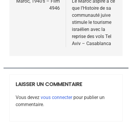
de
Maroc, 1940’s – Film
Le Maroc aspire à ce
4946
que l’Histoire de sa
l’article
communauté juive
stimule le tourisme
israélien avec la
reprise des vols Tel
Aviv – Casablanca
5
2025, l’année la plus
meurtrière selon le
rapport d’ADL contre
LAISSER UN COMMENTAIRE
FRANCE
ISRAÉL
l’antisémitisme
Vous devez
vous connecter
pour publier un
6
commentaire.
FIÈRE, DIGNE ET RÉSILIENTE :
POURQUOI JE REVENDIQUE
MA JUDAÏTE par Thérèse
ISRAÉL
JUDAISME
Zrihen-Dvir