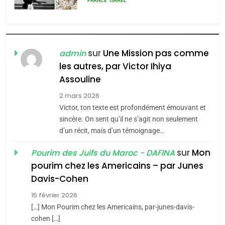
FRANCE
ISRAÉL
l’antisémitisme
6
FIÈRE, DIGNE ET RÉSILIENTE :
POURQUOI JE REVENDIQUE
sur
Une Mission pas comme
admin
MA JUDAÏTE par Thérèse
les autres, par Victor Ihiya
ISRAÉL
JUDAISME
Assouline
Zrihen-Dvir
7
2 mars 2026
CE QUI NOUS MANQUE –
Victor, ton texte est profondément émouvant et
Jacques Hadida
sincère. On sent qu’il ne s’agit non seulement
d’un récit, mais d’un témoignage…
JUDAISME
sur
Mon
Pourim des Juifs du Maroc - DAFINA
8
pourim chez les Americains – par Junes
Maroc : Les amandes de
Davis-Cohen
Tafraout, le miel de Tadla
15 février 2026
Azilal consacrés produits
DAFINA
MAROC
[…] Mon Pourim chez les Americains, par-junes-davis-
du terroir
cohen […]
1