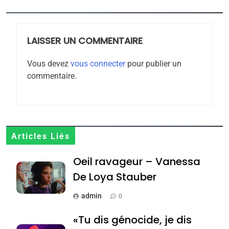
FIÈRE, DIGNE ET RÉSILIENTE :
POURQUOI JE REVENDIQUE
MA JUDAÏTE par Thérèse
LAISSER UN COMMENTAIRE
ISRAÉL
JUDAISME
Zrihen-Dvir
Vous devez
vous connecter
pour publier un
7
commentaire.
CE QUI NOUS MANQUE –
Jacques Hadida
JUDAISME
8
Articles Liés
Maroc : Les amandes de
Oeil ravageur – Vanessa
Tafraout, le miel de Tadla
Azilal consacrés produits
De Loya Stauber
DAFINA
MAROC
du terroir
admin
0
1
Oeil ravageur – Vanessa
«Tu dis génocide, je dis
De Loya Stauber