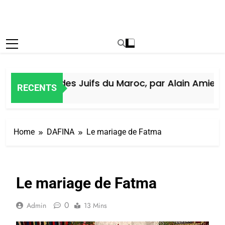
Histoire des Juifs du Maroc, par Alain Amiel
RECENTS
5 Jours Ago
Home
DAFINA
Le mariage de Fatma
Le mariage de Fatma
0
Admin
13 Mins