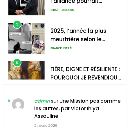
d’Amérique latine
5
2025, l’année la plus
meurtrière selon le
2025, l’année la plus
rapport d’ADL contre
meurtrière selon le rapport
FRANCE
ISRAÉL
l’antisémitisme
d’ADL contre
6
l’antisémitisme
FIÈRE, DIGNE ET RÉSILIENTE :
POURQUOI JE REVENDIQUE
admin
0
MA JUDAÏTE par Thérèse
ISRAÉL
JUDAISME
Zrihen-Dvir
7
CE QUI NOUS MANQUE –
Jacques Hadida
sur
Une Mission pas comme
admin
les autres, par Victor Ihiya
JUDAISME
Assouline
8
2 mars 2026
Maroc : Les amandes de