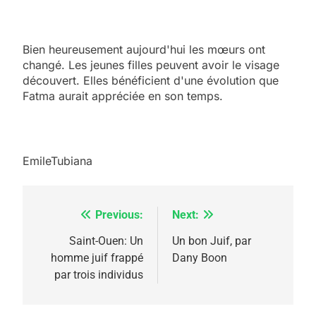
Bien heureusement aujourd'hui les mœurs ont
changé. Les jeunes filles peuvent avoir le visage
découvert. Elles bénéficient d'une évolution que
Fatma aurait appréciée en son temps.
EmileTubiana
Previous:
Next:
Navigation
5
2025, l’année la plus
de
Saint-Ouen: Un
Un bon Juif, par
meurtrière selon le
homme juif frappé
Dany Boon
l’article
par trois individus
rapport d’ADL contre
FRANCE
ISRAÉL
l’antisémitisme
6