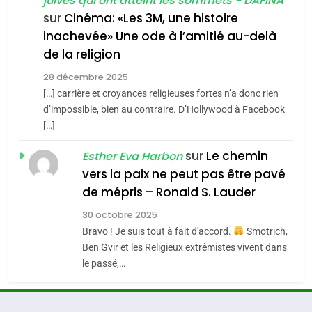
juives qui ont atteint les sommets - DAFINA
7
CE QUI NOUS MANQUE –
sur
Cinéma: «Les 3M, une histoire
inachevée» Une ode à l’amitié au-delà
Jacques Hadida
4
Accords d’Isaac:
de la religion
JUDAISME
l’alliance pourrait
28 décembre 2025
s’étendre à 13 pays
[…] carrière et croyances religieuses fortes n’a donc rien
8
ISRAÉL
JUDAISME
Maroc : Les amandes de
d’impossible, bien au contraire. D’Hollywood à Facebook
d’Amérique latine
[…]
Tafraout, le miel de Tadla
5
2025, l’année la plus
Azilal consacrés produits
sur
Le chemin
DAFINA
MAROC
Esther Eva Harbon
meurtrière selon le
du terroir
vers la paix ne peut pas être pavé
rapport d’ADL contre
1
de mépris – Ronald S. Lauder
FRANCE
ISRAÉL
Oeil ravageur – Vanessa De
l’antisémitisme
30 octobre 2025
Loya Stauber
6
Bravo ! Je suis tout à fait d'accord.
Smotrich,
FIÈRE, DIGNE ET RÉSILIENTE :
CINEMA
ISRAÉL
Ben Gvir et les Religieux extrêmistes vivent dans
POURQUOI JE REVENDIQUE
le passé,…
MA JUDAÏTE par Thérèse
2
ISRAÉL
JUDAISME
«Tu dis génocide, je dis
Zrihen-Dvir