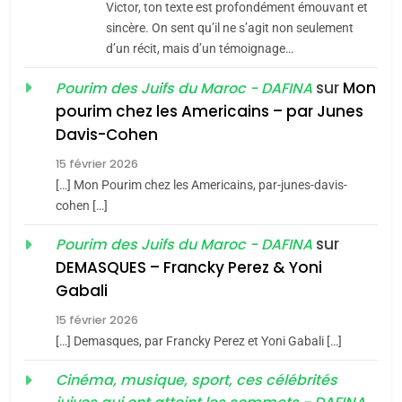
Victor, ton texte est profondément émouvant et
Tafraout, le miel de Tadla
sincère. On sent qu’il ne s’agit non seulement
Azilal consacrés produits
d’un récit, mais d’un témoignage…
DAFINA
MAROC
du terroir
sur
Mon
Pourim des Juifs du Maroc - DAFINA
1
pourim chez les Americains – par Junes
Oeil ravageur – Vanessa
Davis-Cohen
De Loya Stauber
15 février 2026
5
CINEMA
ISRAÉL
2025, l’année la plus
[…] Mon Pourim chez les Americains, par-junes-davis-
cohen […]
meurtrière selon le rapport
2
«Tu dis génocide, je dis
d’ADL contre
sur
Pourim des Juifs du Maroc - DAFINA
FRANCE
ISRAÉL
guerre»: La nouvelle
l’antisémitisme
DEMASQUES – Francky Perez & Yoni
chanson de Boy George
6
Gabali
ISRAÉL
JUDAISME
FIÈRE, DIGNE ET RÉSILIENTE :
15 février 2026
POURQUOI JE REVENDIQUE
3
[…] Demasques, par Francky Perez et Yoni Gabali […]
MA JUDAÏTE par Thérèse
Tout sur la Nostalgie
ISRAÉL
JUDAISME
Cinéma, musique, sport, ces célébrités
Zrihen-Dvir
SOUVENIRS