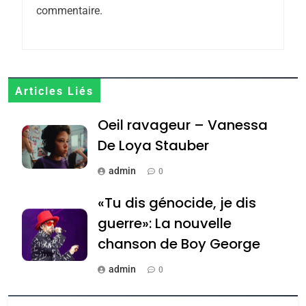
commentaire.
CE QUI NOUS MANQUE –
Jacques Hadida
JUDAISME
8
Articles Liés
Maroc : Les amandes de
Oeil ravageur – Vanessa
Tafraout, le miel de Tadla
Azilal consacrés produits
De Loya Stauber
DAFINA
MAROC
du terroir
admin
0
1
Oeil ravageur – Vanessa
«Tu dis génocide, je dis
De Loya Stauber
guerre»: La nouvelle
CINEMA
ISRAÉL
chanson de Boy George
2
admin
0
«Tu dis génocide, je dis
Tout sur la Nostalgie
guerre»: La nouvelle