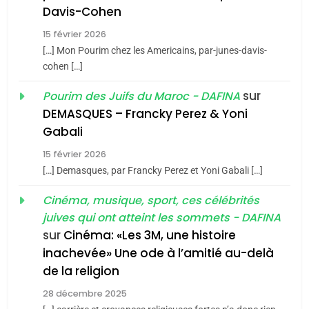
Davis-Cohen
De Loya Stauber
15 février 2026
5
CINEMA
ISRAÉL
2025, l’année la plus
[…] Mon Pourim chez les Americains, par-junes-davis-
cohen […]
meurtrière selon le rapport
2
«Tu dis génocide, je dis
d’ADL contre
sur
Pourim des Juifs du Maroc - DAFINA
FRANCE
ISRAÉL
guerre»: La nouvelle
l’antisémitisme
DEMASQUES – Francky Perez & Yoni
chanson de Boy George
6
Gabali
ISRAÉL
JUDAISME
FIÈRE, DIGNE ET RÉSILIENTE :
15 février 2026
POURQUOI JE REVENDIQUE
3
[…] Demasques, par Francky Perez et Yoni Gabali […]
MA JUDAÏTE par Thérèse
Tout sur la Nostalgie
ISRAÉL
JUDAISME
Cinéma, musique, sport, ces célébrités
Zrihen-Dvir
SOUVENIRS
juives qui ont atteint les sommets - DAFINA
7
CE QUI NOUS MANQUE –
sur
Cinéma: «Les 3M, une histoire
inachevée» Une ode à l’amitié au-delà
Jacques Hadida
4
Accords d’Isaac:
de la religion
JUDAISME
l’alliance pourrait
28 décembre 2025