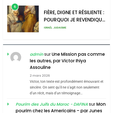
l’antisémitisme
d’ADL contre
6
l’antisémitisme
FIÈRE, DIGNE ET RÉSILIENTE :
POURQUOI JE REVENDIQUE
admin
0
MA JUDAÏTE par Thérèse
ISRAÉL
JUDAISME
Zrihen-Dvir
7
CE QUI NOUS MANQUE –
Jacques Hadida
sur
Une Mission pas comme
admin
les autres, par Victor Ihiya
JUDAISME
Assouline
8
2 mars 2026
Maroc : Les amandes de
Victor, ton texte est profondément émouvant et
Tafraout, le miel de Tadla
sincère. On sent qu’il ne s’agit non seulement
Azilal consacrés produits
d’un récit, mais d’un témoignage…
DAFINA
MAROC
du terroir
sur
Mon
Pourim des Juifs du Maroc - DAFINA
1
pourim chez les Americains – par Junes
Oeil ravageur – Vanessa