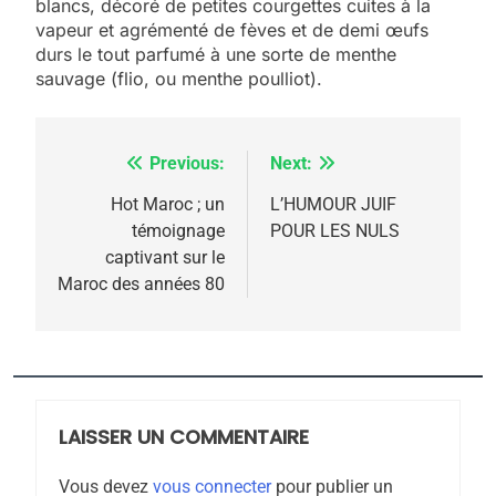
blancs, décoré de petites courgettes cuites à la
vapeur et agrémenté de fèves et de demi œufs
durs le tout parfumé à une sorte de menthe
sauvage (flio, ou menthe poulliot).
Previous:
Next:
Navigation
5
de
Hot Maroc ; un
L’HUMOUR JUIF
2025, l’année la plus
témoignage
POUR LES NULS
l’article
meurtrière selon le
captivant sur le
Maroc des années 80
rapport d’ADL contre
FRANCE
ISRAÉL
l’antisémitisme
6
FIÈRE, DIGNE ET RÉSILIENTE :
POURQUOI JE REVENDIQUE
MA JUDAÏTE par Thérèse
LAISSER UN COMMENTAIRE
ISRAÉL
JUDAISME
Zrihen-Dvir
Vous devez
vous connecter
pour publier un
7