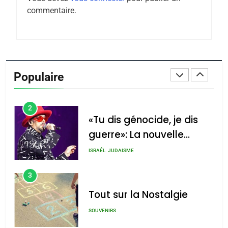
Tafraout, le miel de Tadla
commentaire.
Azilal consacrés produits
DAFINA
MAROC
du terroir
1
Oeil ravageur – Vanessa
De Loya Stauber
Populaire
CINEMA
ISRAÉL
2
«Tu dis génocide, je dis
guerre»: La nouvelle
chanson de Boy George
ISRAÉL
JUDAISME
3
Tout sur la Nostalgie
SOUVENIRS