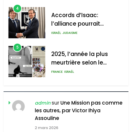
4
Accords d’Isaac:
l’alliance pourrait
s’étendre à 13 pays
ISRAÉL
JUDAISME
d’Amérique latine
5
2025, l’année la plus
meurtrière selon le
rapport d’ADL contre
FRANCE
ISRAÉL
l’antisémitisme
6
FIÈRE, DIGNE ET RÉSILIENTE :
POURQUOI JE REVENDIQUE
sur
Une Mission pas comme
admin
MA JUDAÏTE par Thérèse
les autres, par Victor Ihiya
ISRAÉL
JUDAISME
Assouline
Zrihen-Dvir
7
2 mars 2026
CE QUI NOUS MANQUE –