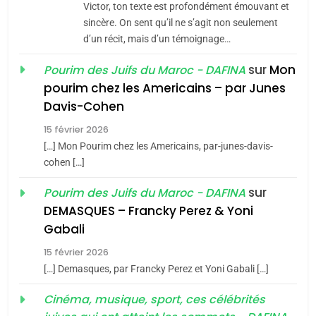
Victor, ton texte est profondément émouvant et
Jacques Hadida
sincère. On sent qu’il ne s’agit non seulement
d’un récit, mais d’un témoignage…
JUDAISME
sur
Mon
Pourim des Juifs du Maroc - DAFINA
8
pourim chez les Americains – par Junes
Maroc : Les amandes de
Davis-Cohen
Tafraout, le miel de Tadla
15 février 2026
Azilal consacrés produits
DAFINA
MAROC
[…] Mon Pourim chez les Americains, par-junes-davis-
du terroir
cohen […]
1
Oeil ravageur – Vanessa
sur
Pourim des Juifs du Maroc - DAFINA
De Loya Stauber
DEMASQUES – Francky Perez & Yoni
5
Gabali
CINEMA
ISRAÉL
2025, l’année la plus
15 février 2026
meurtrière selon le rapport
2
[…] Demasques, par Francky Perez et Yoni Gabali […]
«Tu dis génocide, je dis
d’ADL contre
FRANCE
ISRAÉL
guerre»: La nouvelle
Cinéma, musique, sport, ces célébrités
l’antisémitisme