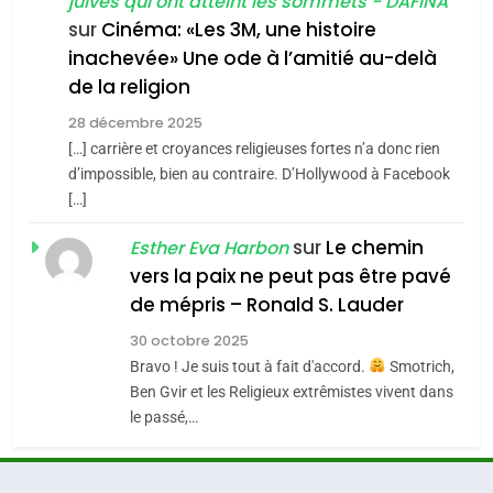
juives qui ont atteint les sommets - DAFINA
chanson de Boy George
6
ISRAÉL
JUDAISME
FIÈRE, DIGNE ET RÉSILIENTE :
sur
Cinéma: «Les 3M, une histoire
inachevée» Une ode à l’amitié au-delà
POURQUOI JE REVENDIQUE
3
de la religion
MA JUDAÏTE par Thérèse
Tout sur la Nostalgie
ISRAÉL
JUDAISME
Zrihen-Dvir
28 décembre 2025
SOUVENIRS
[…] carrière et croyances religieuses fortes n’a donc rien
7
CE QUI NOUS MANQUE –
d’impossible, bien au contraire. D’Hollywood à Facebook
[…]
Jacques Hadida
4
Accords d’Isaac:
sur
Le chemin
JUDAISME
Esther Eva Harbon
l’alliance pourrait
vers la paix ne peut pas être pavé
s’étendre à 13 pays
8
de mépris – Ronald S. Lauder
ISRAÉL
JUDAISME
Maroc : Les amandes de
d’Amérique latine
30 octobre 2025
Tafraout, le miel de Tadla
5
Bravo ! Je suis tout à fait d'accord.
Smotrich,
2025, l’année la plus
Azilal consacrés produits
DAFINA
MAROC
Ben Gvir et les Religieux extrêmistes vivent dans
meurtrière selon le
du terroir
le passé,…
rapport d’ADL contre
1
FRANCE
ISRAÉL
Oeil ravageur – Vanessa De
l’antisémitisme