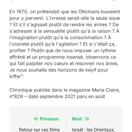
En 1670, on prétendait que les Ottomans buvaient
pour y parvenir. L'ivresse serait-elle la seule issue
? Et s'il s'agissait plutôt de rendre les armes ? De
s'adresser à la sensualité plutôt qu'à la raison ? À
l'imagination plutôt qu'à la consommation ? À
l'oisiveté plutôt qu'à l'agitation ? Et si c'était ça,
profiter ? Plutôt que de nous imposer un rythme
effréné et un programme insensé, observons ce
qui fait palpiter nos cœurs et résonner nos âmes.
Je nous souhaite des horizons de keyif pour
kiffer".
5
2025, l’année la plus
Chronique publiée dans le magazine Marie Claire,
meurtrière selon le
n°828 – daté septembre 2021 paru en août
rapport d’ADL contre
FRANCE
ISRAÉL
l’antisémitisme
Previous:
Next:
Navigation
6
FIÈRE, DIGNE ET RÉSILIENTE :
de
Retour sur ces films
Israël : les Orientaux,