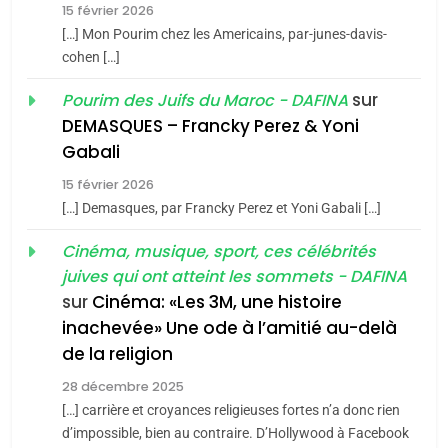
15 février 2026
Azilal consacrés produits
DAFINA
MAROC
[…] Mon Pourim chez les Americains, par-junes-davis-
du terroir
cohen […]
1
Oeil ravageur – Vanessa
sur
Pourim des Juifs du Maroc - DAFINA
De Loya Stauber
DEMASQUES – Francky Perez & Yoni
5
Gabali
CINEMA
ISRAÉL
2025, l’année la plus
15 février 2026
meurtrière selon le rapport
2
[…] Demasques, par Francky Perez et Yoni Gabali […]
«Tu dis génocide, je dis
d’ADL contre
FRANCE
ISRAÉL
guerre»: La nouvelle
Cinéma, musique, sport, ces célébrités
l’antisémitisme
juives qui ont atteint les sommets - DAFINA
chanson de Boy George
6
ISRAÉL
JUDAISME
FIÈRE, DIGNE ET RÉSILIENTE :
sur
Cinéma: «Les 3M, une histoire
inachevée» Une ode à l’amitié au-delà
POURQUOI JE REVENDIQUE
3
de la religion
MA JUDAÏTE par Thérèse
Tout sur la Nostalgie
ISRAÉL
JUDAISME
Zrihen-Dvir
28 décembre 2025
SOUVENIRS
[…] carrière et croyances religieuses fortes n’a donc rien
7
CE QUI NOUS MANQUE –
d’impossible, bien au contraire. D’Hollywood à Facebook