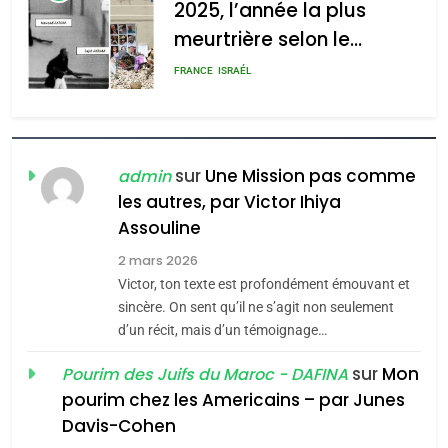
2025, l’année la plus
meurtrière selon le
rapport d’ADL contre
FRANCE
ISRAÉL
l’antisémitisme
6
FIÈRE, DIGNE ET RÉSILIENTE :
POURQUOI JE REVENDIQUE
sur
Une Mission pas comme
admin
MA JUDAÏTE par Thérèse
les autres, par Victor Ihiya
ISRAÉL
JUDAISME
Assouline
Zrihen-Dvir
7
2 mars 2026
CE QUI NOUS MANQUE –
Victor, ton texte est profondément émouvant et
Jacques Hadida
sincère. On sent qu’il ne s’agit non seulement
d’un récit, mais d’un témoignage…
JUDAISME
sur
Mon
Pourim des Juifs du Maroc - DAFINA
8
pourim chez les Americains – par Junes
Maroc : Les amandes de
Davis-Cohen
Tafraout, le miel de Tadla