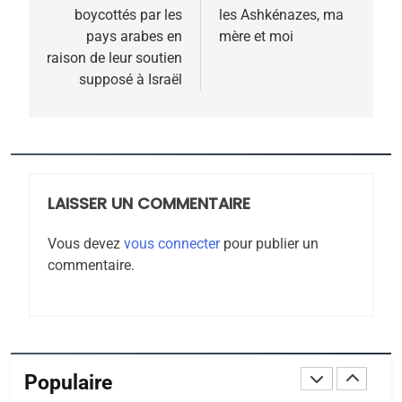
POURQUOI JE REVENDIQUE
boycottés par les
les Ashkénazes, ma
l’article
MA JUDAÏTE par Thérèse
pays arabes en
mère et moi
ISRAÉL
JUDAISME
raison de leur soutien
Zrihen-Dvir
supposé à Israël
7
CE QUI NOUS MANQUE –
Jacques Hadida
JUDAISME
LAISSER UN COMMENTAIRE
8
Maroc : Les amandes de
Vous devez
vous connecter
pour publier un
Tafraout, le miel de Tadla
commentaire.
Azilal consacrés produits
DAFINA
MAROC
du terroir
1
Oeil ravageur – Vanessa
De Loya Stauber
Populaire
CINEMA
ISRAÉL