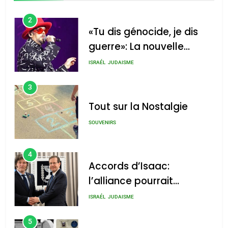
2
«Tu dis génocide, je dis
guerre»: La nouvelle
chanson de Boy George
ISRAÉL
JUDAISME
3
Tout sur la Nostalgie
SOUVENIRS
4
Accords d’Isaac:
l’alliance pourrait
s’étendre à 13 pays
ISRAÉL
JUDAISME
d’Amérique latine
5