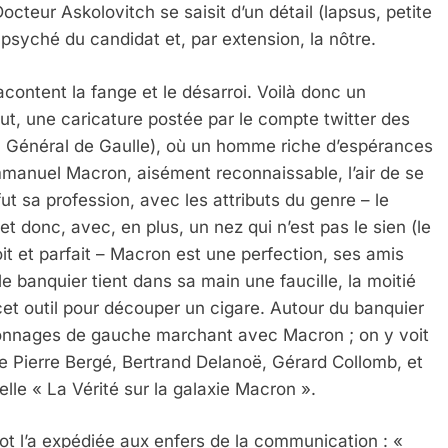
octeur Askolovitch se saisit d’un détail (lapsus, petite
psyché du candidat et, par extension, la nôtre.
racontent la fange et le désarroi. Voilà donc un
ut, une caricature postée par le compte twitter des
f du Général de Gaulle), où un homme riche d’espérances
mmanuel Macron, aisément reconnaissable, l’air de se
ut sa profession, avec les attributs du genre – le
t donc, avec, en plus, un nez qui n’est pas le sien (le
oit et parfait – Macron est une perfection, ses amis
e banquier tient dans sa main une faucille, la moitié
cet outil pour découper un cigare. Autour du banquier
sonnages de gauche marchant avec Macron ; on y voit
e Pierre Bergé, Bertrand Delanoë, Gérard Collomb, et
lle « La Vérité sur la galaxie Macron ».
ot l’a expédiée aux enfers de la communication : «