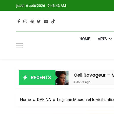
Skip
jeudi, 6 août 2026
9:48:44 AM
to
content
HOME
ARTS
 Amiel
Oeil Ravageur – Vanessa De L
RECENTS
4 Jours Ago
Home
DAFINA
Le jeune Macron et le vieil anti