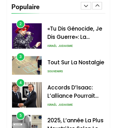
Vanessa De Loya
Populaire
Stauber
CINEMA
ISRAÉL
2
«Tu Dis Génocide, Je
Dis Guerre»: La
Nouvelle Chanson De
ISRAÉL
JUDAISME
Boy George
3
Tout Sur La Nostalgie
SOUVENIRS
4
Accords D’Isaac:
L’alliance Pourrait
S’étendre À 13 Pays
ISRAÉL
JUDAISME
D’Amérique Latine
5
2025, L’année La Plus