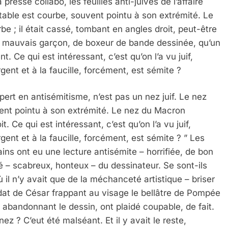
 presse collabo, les feuilles anti-juives de l’affaire
stable est courbe, souvent pointu à son extrémité. Le
e ; il était cassé, tombant en angles droit, peut-être
 de mauvais garçon, de boxeur de bande dessinée, qu’un
nt. Ce qui est intéressant, c’est qu’on l’a vu juif,
gent et à la faucille, forcément, est sémite ?
pert en antisémitisme, n’est pas un nez juif. Le nez
vent pointu à son extrémité. Le nez du Macron
. Ce qui est intéressant, c’est qu’on l’a vu juif,
gent et à la faucille, forcément, est sémite ? ” Les
ains ont eu une lecture antisémite – horrifiée, de bon
ré – scabreux, honteux – du dessinateur. Se sont-ils
ù il n’y avait que de la méchanceté artistique – briser
ldat de César frappant au visage le bellâtre de Pompée
 abandonnant le dessin, ont plaidé coupable, de fait.
nez ? C’eut été malséant. Et il y avait le reste,