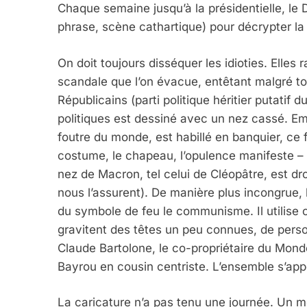
Chaque semaine jusqu’à la présidentielle, le D
phrase, scène cathartique) pour décrypter la 
On doit toujours disséquer les idioties. Elles 
scandale que l’on évacue, entêtant malgré to
Républicains (parti politique héritier putati
politiques est dessiné avec un nez cassé. E
foutre du monde, est habillé en banquier, ce f
costume, le chapeau, l’opulence manifeste – e
nez de Macron, tel celui de Cléopâtre, est dr
nous l’assurent). De manière plus incongrue, l
du symbole de feu le communisme. Il utilise 
gravitent des têtes un peu connues, de per
Claude Bartolone, le co-propriétaire du Mond
Bayrou en cousin centriste. L’ensemble s’appe
La caricature n’a pas tenu une journée. Un m