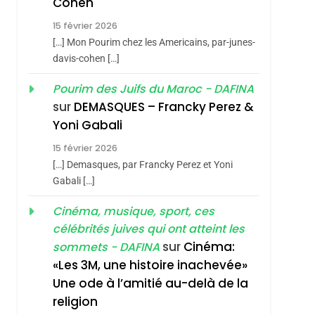
Cohen
Vanessa De Loya
15 février 2026
Stauber
CINEMA
ISRAÉL
[…] Mon Pourim chez les Americains, par-junes-
2
davis-cohen […]
«Tu Dis Génocide, Je
Pourim des Juifs du Maroc - DAFINA
Dis Guerre»: La
sur
DEMASQUES – Francky Perez &
Nouvelle Chanson De
ISRAÉL
JUDAISME
Yoni Gabali
Boy George
3
15 février 2026
Tout Sur La Nostalgie
[…] Demasques, par Francky Perez et Yoni
SOUVENIRS
Gabali […]
4
Cinéma, musique, sport, ces
Accords D’Isaac:
célébrités juives qui ont atteint les
L’alliance Pourrait
sur
Cinéma:
sommets - DAFINA
S’étendre À 13 Pays
ISRAÉL
JUDAISME
«Les 3M, une histoire inachevée»
D’Amérique Latine
Une ode à l’amitié au-delà de la
5
2025, L’année La Plus
religion