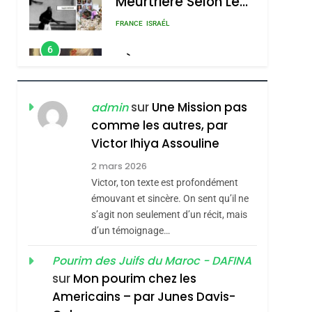
Meurtrière Selon Le
Rapport D’ADL
FRANCE
ISRAÉL
Contre
6
FIÈRE, DIGNE ET
L’antisémitisme
RÉSILIENTE :
POURQUOI JE
ISRAÉL
JUDAISME
sur
Une Mission pas
admin
REVENDIQUE MA
comme les autres, par
7
CE QUI NOUS
JUDAÏTE Par Thérèse
Victor Ihiya Assouline
MANQUE – Jacques
Zrihen-Dvir
2 mars 2026
Hadida
Victor, ton texte est profondément
JUDAISME
émouvant et sincère. On sent qu’il ne
8
s’agit non seulement d’un récit, mais
Maroc : Les Amandes
d’un témoignage…
De Tafraout, Le Miel
De Tadla Azilal
Pourim des Juifs du Maroc - DAFINA
DAFINA
MAROC
sur
Mon pourim chez les
Consacrés Produits
1
Americains – par Junes Davis-
Oeil Ravageur –
Du Terroir