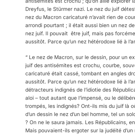
antisémites est crochu ; qu’on aille explorer la
Dreyfus, le Stürmer nazi. Le nez du juif déte
nez du Macron caricaturé n’avait rien de courb
arrondi pourtant ; il était aussi bien un nez
nez juif. Il pouvait être juif, mais pas forcéme
aussitôt. Parce qu’un nez hétérodoxe lié à l’ar
“ Le nez de Macron, sur le dessin, pour un ex
juif des antisémites est crochu, courbe, sou
caricaturé était cassé, tombant en angles droit
aussitôt. Parce qu’un nez hétérodoxe lié à l’ar
détracteurs indignés de l’idiotie des Républic
aloi – tout autant que l’impensé, ou le délibé
trompés, les indignés? Ont-ils mis du juif là o
d’un dessin le nez d’un bel homme, tel un so
? On ne le saura jamais. Les Républicains, en
Mais pouvaient-ils ergoter sur la judéité d’un 