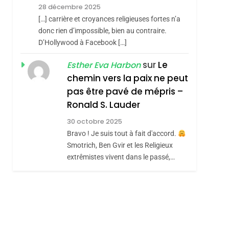
Meurtrière Selon Le
28 décembre 2025
Rapport D’ADL
FRANCE
ISRAÉL
[…] carrière et croyances religieuses fortes n’a
Contre
donc rien d’impossible, bien au contraire.
6
FIÈRE, DIGNE ET
D’Hollywood à Facebook […]
L’antisémitisme
RÉSILIENTE :
sur
Le
Esther Eva Harbon
POURQUOI JE
chemin vers la paix ne peut
ISRAÉL
JUDAISME
REVENDIQUE MA
pas être pavé de mépris –
7
CE QUI NOUS
JUDAÏTE Par Thérèse
Ronald S. Lauder
MANQUE – Jacques
Zrihen-Dvir
30 octobre 2025
Hadida
Bravo ! Je suis tout à fait d'accord.
JUDAISME
Smotrich, Ben Gvir et les Religieux
8
extrêmistes vivent dans le passé,…
Maroc : Les Amandes
De Tafraout, Le Miel
De Tadla Azilal
DAFINA
MAROC
Consacrés Produits
Du Terroir