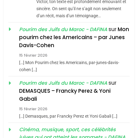
Victor, ton texte est profondément émouvant et
Tafraout, le miel de Tadla
sincère. On sent qu’il ne s’agit non seulement
Azilal consacrés produits
d’un récit, mais d’un témoignage…
DAFINA
MAROC
du terroir
sur
Mon
Pourim des Juifs du Maroc - DAFINA
1
pourim chez les Americains – par Junes
Oeil ravageur – Vanessa
Davis-Cohen
De Loya Stauber
15 février 2026
5
CINEMA
ISRAÉL
2025, l’année la plus
[…] Mon Pourim chez les Americains, par-junes-davis-
cohen […]
meurtrière selon le rapport
2
«Tu dis génocide, je dis
d’ADL contre
sur
Pourim des Juifs du Maroc - DAFINA
FRANCE
ISRAÉL
guerre»: La nouvelle
l’antisémitisme
DEMASQUES – Francky Perez & Yoni
chanson de Boy George
6
Gabali
ISRAÉL
JUDAISME
FIÈRE, DIGNE ET RÉSILIENTE :
15 février 2026
POURQUOI JE REVENDIQUE
3
[…] Demasques, par Francky Perez et Yoni Gabali […]
MA JUDAÏTE par Thérèse
Tout sur la Nostalgie
ISRAÉL
JUDAISME
Cinéma, musique, sport, ces célébrités
Zrihen-Dvir
SOUVENIRS
juives qui ont atteint les sommets - DAFINA