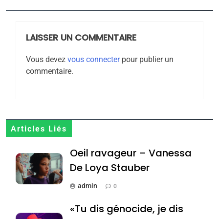
FIÈRE, DIGNE ET RÉSILIENTE :
POURQUOI JE REVENDIQUE
MA JUDAÏTE par Thérèse
LAISSER UN COMMENTAIRE
ISRAÉL
JUDAISME
Zrihen-Dvir
Vous devez
vous connecter
pour publier un
7
commentaire.
CE QUI NOUS MANQUE –
Jacques Hadida
JUDAISME
8
Articles Liés
Maroc : Les amandes de
Oeil ravageur – Vanessa
Tafraout, le miel de Tadla
Azilal consacrés produits
De Loya Stauber
DAFINA
MAROC
du terroir
admin
0
1
Oeil ravageur – Vanessa
«Tu dis génocide, je dis
De Loya Stauber