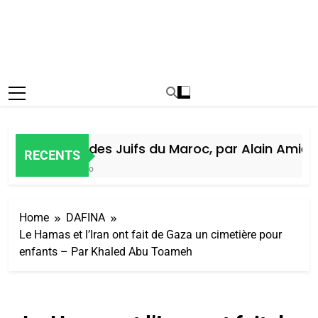
Histoire des Juifs du Maroc, par Alain Amiel
RECENTS
1 Semaine Ago
Home
DAFINA
Le Hamas et l’Iran ont fait de Gaza un cimetière pour
enfants – Par Khaled Abu Toameh