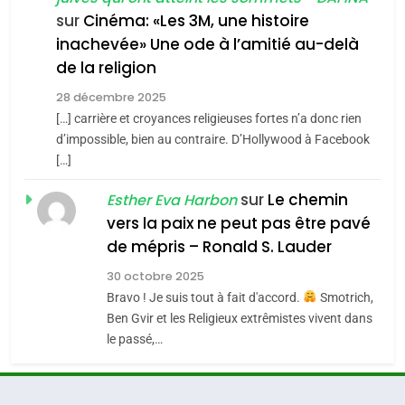
7
CE QUI NOUS MANQUE –
sur
Cinéma: «Les 3M, une histoire
inachevée» Une ode à l’amitié au-delà
Jacques Hadida
4
Accords d’Isaac:
de la religion
JUDAISME
l’alliance pourrait
28 décembre 2025
s’étendre à 13 pays
[…] carrière et croyances religieuses fortes n’a donc rien
8
ISRAÉL
JUDAISME
Maroc : Les amandes de
d’impossible, bien au contraire. D’Hollywood à Facebook
d’Amérique latine
[…]
Tafraout, le miel de Tadla
5
2025, l’année la plus
Azilal consacrés produits
sur
Le chemin
DAFINA
MAROC
Esther Eva Harbon
meurtrière selon le
du terroir
vers la paix ne peut pas être pavé
rapport d’ADL contre
1
de mépris – Ronald S. Lauder
FRANCE
ISRAÉL
Oeil ravageur – Vanessa De
l’antisémitisme
30 octobre 2025
Loya Stauber
6
Bravo ! Je suis tout à fait d'accord.
Smotrich,
FIÈRE, DIGNE ET RÉSILIENTE :
CINEMA
ISRAÉL
Ben Gvir et les Religieux extrêmistes vivent dans
POURQUOI JE REVENDIQUE
le passé,…
MA JUDAÏTE par Thérèse
2
ISRAÉL
JUDAISME
«Tu dis génocide, je dis
Zrihen-Dvir