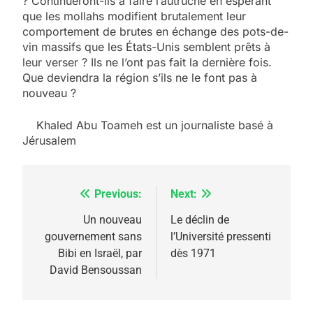
? Continueront-ils à faire l’autruche en espérant
que les mollahs modifient brutalement leur
comportement de brutes en échange des pots-de-
vin massifs que les États-Unis semblent prêts à
leur verser ? Ils ne l’ont pas fait la dernière fois.
Que deviendra la région s’ils ne le font pas à
nouveau ?
Khaled Abu Toameh est un journaliste basé à
Jérusalem
Previous:
Next:
Navigation
5
de
Un nouveau
Le déclin de
2025, l’année la plus
gouvernement sans
l’Université pressenti
l’article
meurtrière selon le
Bibi en Israël, par
dès 1971
David Bensoussan
rapport d’ADL contre
FRANCE
ISRAÉL
l’antisémitisme
6