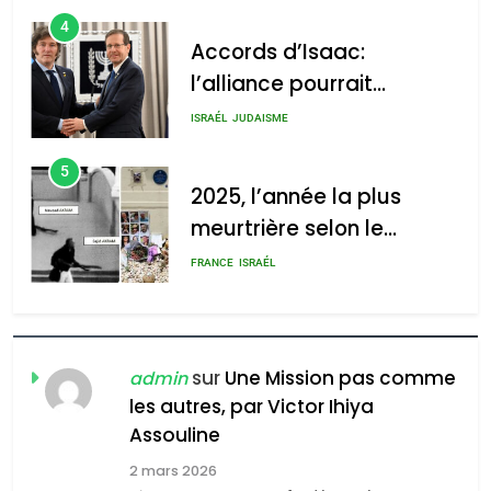
d’Amérique latine
5
2025, l’année la plus
meurtrière selon le
2025, l’année la plus
rapport d’ADL contre
meurtrière selon le rapport
FRANCE
ISRAÉL
l’antisémitisme
d’ADL contre
6
l’antisémitisme
FIÈRE, DIGNE ET RÉSILIENTE :
POURQUOI JE REVENDIQUE
admin
0
MA JUDAÏTE par Thérèse
ISRAÉL
JUDAISME
Zrihen-Dvir
7
CE QUI NOUS MANQUE –
Jacques Hadida
sur
Une Mission pas comme
admin
les autres, par Victor Ihiya
JUDAISME
Assouline
8
2 mars 2026
Maroc : Les amandes de