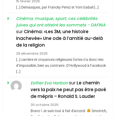
15 février 2026
meurtrière selon le rapport
2
[…] Demasques, par Francky Perez et Yoni Gabali […]
«Tu dis génocide, je dis
d’ADL contre
FRANCE
ISRAÉL
guerre»: La nouvelle
Cinéma, musique, sport, ces célébrités
l’antisémitisme
juives qui ont atteint les sommets - DAFINA
chanson de Boy George
6
ISRAÉL
JUDAISME
FIÈRE, DIGNE ET RÉSILIENTE :
sur
Cinéma: «Les 3M, une histoire
inachevée» Une ode à l’amitié au-delà
POURQUOI JE REVENDIQUE
3
de la religion
MA JUDAÏTE par Thérèse
Tout sur la Nostalgie
ISRAÉL
JUDAISME
Zrihen-Dvir
28 décembre 2025
SOUVENIRS
[…] carrière et croyances religieuses fortes n’a donc rien
7
CE QUI NOUS MANQUE –
d’impossible, bien au contraire. D’Hollywood à Facebook
[…]
Jacques Hadida
4
Accords d’Isaac:
sur
Le chemin
JUDAISME
Esther Eva Harbon
l’alliance pourrait
vers la paix ne peut pas être pavé
s’étendre à 13 pays
8
de mépris – Ronald S. Lauder
ISRAÉL
JUDAISME
Maroc : Les amandes de
d’Amérique latine
30 octobre 2025
Tafraout, le miel de Tadla
5
Bravo ! Je suis tout à fait d'accord.
Smotrich,
2025, l’année la plus
Azilal consacrés produits
DAFINA
MAROC