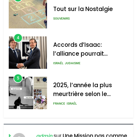
Tout sur la Nostalgie
SOUVENIRS
4
Accords d’Isaac:
l’alliance pourrait
s’étendre à 13 pays
ISRAÉL
JUDAISME
d’Amérique latine
5
2025, l’année la plus
meurtrière selon le
rapport d’ADL contre
FRANCE
ISRAÉL
l’antisémitisme
6
FIÈRE, DIGNE ET RÉSILIENTE :
POURQUOI JE REVENDIQUE
sur
Une Mission pas comme
admin