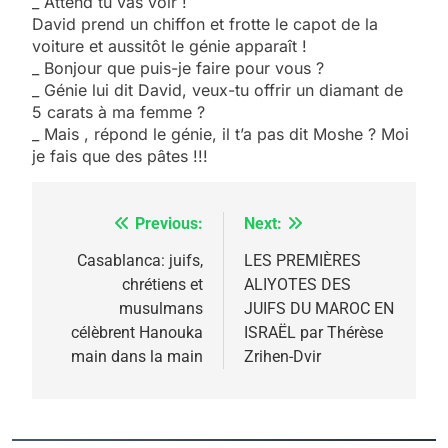
_ Attend tu vas voir !
David prend un chiffon et frotte le capot de la
voiture et aussitôt le génie apparaît !
_ Bonjour que puis-je faire pour vous ?
_ Génie lui dit David, veux-tu offrir un diamant de
5
5 carats à ma femme ?
2025, l’année la plus
_ Mais , répond le génie, il t’a pas dit Moshe ? Moi
meurtrière selon le
je fais que des pâtes !!!
rapport d’ADL contre
FRANCE
ISRAÉL
l’antisémitisme
Previous:
Next:
Navigation
6
FIÈRE, DIGNE ET RÉSILIENTE :
de
Casablanca: juifs,
LES PREMIÈRES
POURQUOI JE REVENDIQUE
chrétiens et
ALIYOTES DES
l’article
MA JUDAÏTE par Thérèse
musulmans
JUIFS DU MAROC EN
ISRAÉL
JUDAISME
célèbrent Hanouka
ISRAËL par Thérèse
Zrihen-Dvir
main dans la main
Zrihen-Dvir
7
CE QUI NOUS MANQUE –
Jacques Hadida
JUDAISME