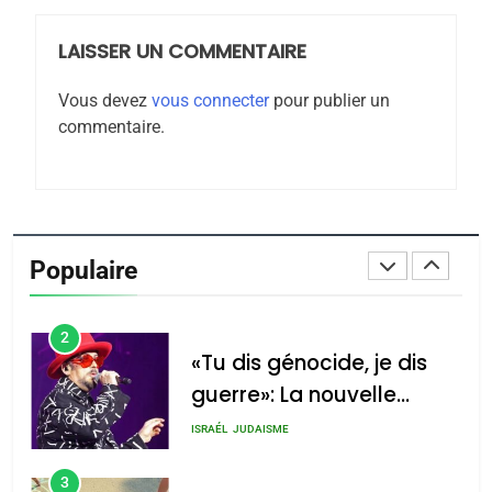
LAISSER UN COMMENTAIRE
8
Maroc : Les amandes de
Vous devez
vous connecter
pour publier un
Tafraout, le miel de Tadla
commentaire.
Azilal consacrés produits
DAFINA
MAROC
du terroir
1
Oeil ravageur – Vanessa
De Loya Stauber
Populaire
CINEMA
ISRAÉL
2
«Tu dis génocide, je dis
guerre»: La nouvelle
chanson de Boy George
ISRAÉL
JUDAISME
3