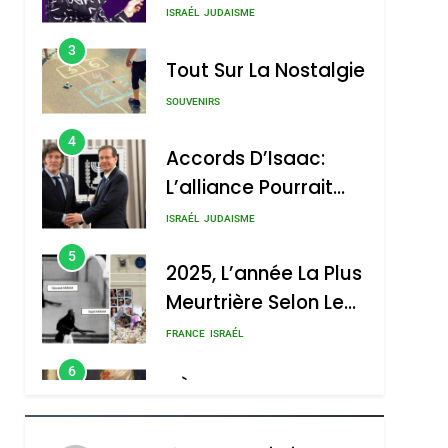
Nouvelle Chanson De
ISRAÉL
JUDAISME
Boy George
3
Tout Sur La Nostalgie
SOUVENIRS
4
Accords D’Isaac:
L’alliance Pourrait
S’étendre À 13 Pays
ISRAÉL
JUDAISME
D’Amérique Latine
5
2025, L’année La Plus
Meurtrière Selon Le
Rapport D’ADL
FRANCE
ISRAÉL
Contre
6
FIÈRE, DIGNE ET
L’antisémitisme
RÉSILIENTE :
POURQUOI JE