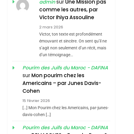
sémitisme
ISRAÉL
JUDAISME
sur
Une Mission pas
admin
REVENDIQUE MA
comme les autres, par
7
CE QUI NOUS
JUDAÏTE Par Thérèse
Victor Ihiya Assouline
MANQUE – Jacques
Zrihen-Dvir
2 mars 2026
Hadida
Victor, ton texte est profondément
JUDAISME
émouvant et sincère. On sent qu’il ne
8
s’agit non seulement d’un récit, mais
Maroc : Les Amandes
d’un témoignage…
De Tafraout, Le Miel
De Tadla Azilal
Pourim des Juifs du Maroc - DAFINA
DAFINA
MAROC
sur
Mon pourim chez les
hérèse Zrihen-
Consacrés Produits
1
Americains – par Junes Davis-
Oeil Ravageur –
Du Terroir
Cohen
Vanessa De Loya
15 février 2026
Stauber
CINEMA
ISRAÉL
[…] Mon Pourim chez les Americains, par-junes-
2
davis-cohen […]
«Tu Dis Génocide, Je
Pourim des Juifs du Maroc - DAFINA
Dis Guerre»: La