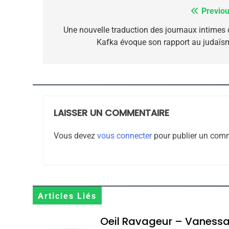
Previou
Navigation
de
Une nouvelle traduction des journaux intimes 
Kafka évoque son rapport au judaïs
CE QUI NOUS MANQUE
l’article
JUDAISME
LAISSER UN COMMENTAIRE
8
Vous devez
vous connecter
pour publier un comm
Maroc : Les Amandes D
Terroir
Articles Liés
DAFINA
MAROC
Oeil Ravageur – Vaness