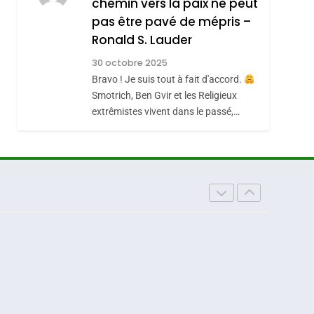
chemin vers la paix ne peut
ISRAÉL
JUDAISME
REVENDIQUE MA
pas être pavé de mépris –
7
CE QUI NOUS
JUDAÏTE Par Thérèse
Ronald S. Lauder
MANQUE – Jacques
Zrihen-Dvir
30 octobre 2025
Hadida
Bravo ! Je suis tout à fait d'accord.
JUDAISME
Smotrich, Ben Gvir et les Religieux
8
extrêmistes vivent dans le passé,…
Maroc : Les Amandes
De Tafraout, Le Miel
De Tadla Azilal
DAFINA
MAROC
Consacrés Produits
Du Terroir