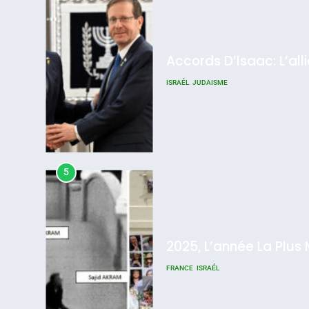
Accords D’Isaac: L’all
ISRAÉL
JUDAISME
5
2025, L’année La Plus
FRANCE
ISRAÉL