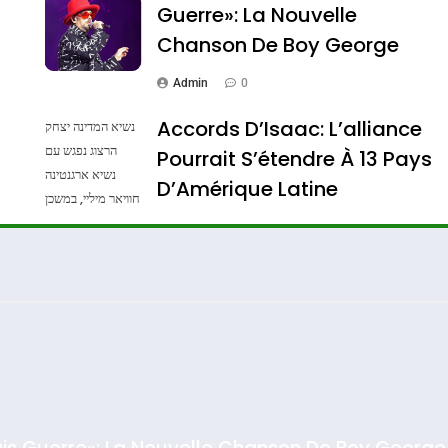
Guerre»: La Nouvelle
Chanson De Boy George
Admin
0
Accords D’Isaac: L’alliance
נשיא המדינה יצחק
הרצוג נפגש עם
Pourrait S’étendre À 13 Pays
נשיא ארגנטינה
ssa De Loya Stauber
D’Amérique Latine
חוויאר מיליי, במשכן
הנשיא בירושלים.
Admin
0
צילום: חיים צח /
לע"מ Photos By
: Haim Zach /
GPO