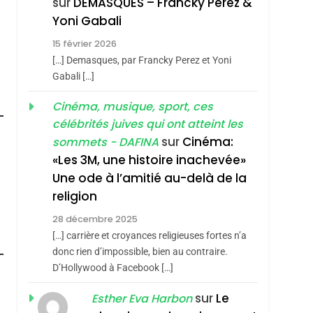
sur
DEMASQUES – Francky Perez &
Nouvelle Chanson De
ISRAÉL
JUDAISME
Yoni Gabali
Boy George
3
15 février 2026
Tout Sur La Nostalgie
[…] Demasques, par Francky Perez et Yoni
SOUVENIRS
Gabali […]
4
Cinéma, musique, sport, ces
Accords D’Isaac:
célébrités juives qui ont atteint les
L’alliance Pourrait
sur
Cinéma:
sommets - DAFINA
S’étendre À 13 Pays
ISRAÉL
JUDAISME
«Les 3M, une histoire inachevée»
D’Amérique Latine
Une ode à l’amitié au-delà de la
5
2025, L’année La Plus
religion
Meurtrière Selon Le
28 décembre 2025
Rapport D’ADL
FRANCE
ISRAÉL
[…] carrière et croyances religieuses fortes n’a
roduits Du
Contre
donc rien d’impossible, bien au contraire.
6
FIÈRE, DIGNE ET
D’Hollywood à Facebook […]
L’antisémitisme
RÉSILIENTE :
sur
Le
Esther Eva Harbon
POURQUOI JE