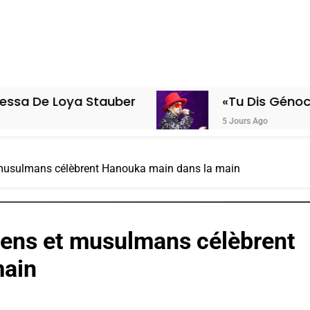
oya Stauber
«Tu Dis Génocide, Je Di
5 Jours Ago
t musulmans célèbrent Hanouka main dans la main
tiens et musulmans célèbrent
main