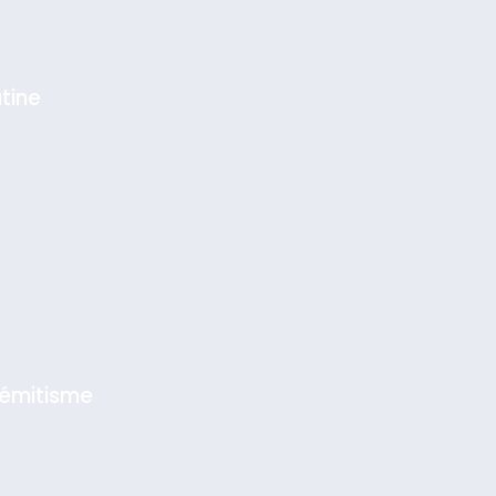
tine
sémitisme