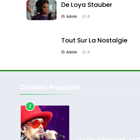
De Loya Stauber
Admin
0
1
Tout Sur La Nostalgie
Admin
0
Oeil Ravageur – Vane
CINEMA
ISRAÉL
Contenu Populaire
2
2025, L’année La Plus