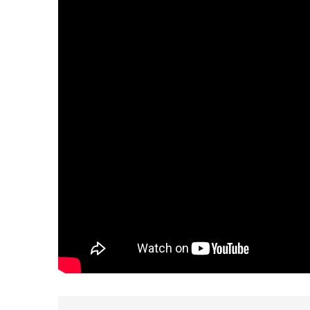
2025, L’année La Plus
FRANCE
ISRAÉL
6
FIÈRE, DIGNE ET RÉSIL
Dvir
ISRAÉL
JUDAISME
7