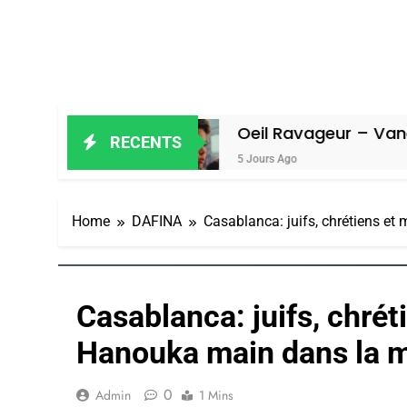
 Amiel
Oeil Ravageur – Vanessa De L
RECENTS
5 Jours Ago
Home
DAFINA
Casablanca: juifs, chrétiens e
Casablanca: juifs, chré
Hanouka main dans la 
0
Admin
1 Mins