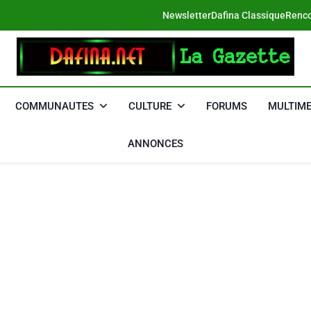
Newsletter
Dafina Classique
Renco
DAFINA
Le Net Des Juifs Du Maroc
COMMUNAUTES
CULTURE
FORUMS
MULTIME
ANNONCES