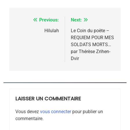
Previous:
Next:
Navigation
de
Hilulah
Le Coin du poète –
5
REQUIEM POUR MES
l’article
2025, l’année la plus
SOLDATS MORTS…
meurtrière selon le
par Thérèse Zrihen-
Dvir
rapport d’ADL contre
FRANCE
ISRAÉL
l’antisémitisme
6
FIÈRE, DIGNE ET RÉSILIENTE :
POURQUOI JE REVENDIQUE
MA JUDAÏTE par Thérèse
LAISSER UN COMMENTAIRE
ISRAÉL
JUDAISME
Zrihen-Dvir
Vous devez
vous connecter
pour publier un
7
commentaire.
CE QUI NOUS MANQUE –
Jacques Hadida