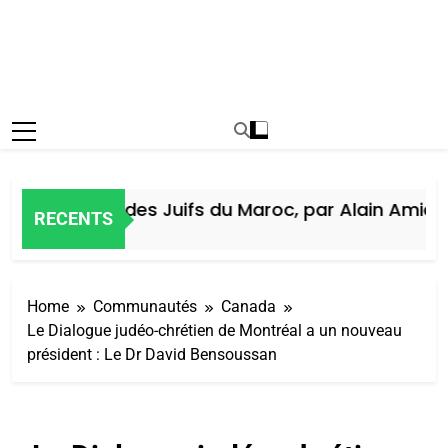
Histoire des Juifs du Maroc, par Alain Amiel
RECENTS
6 Jours Ago
Home
Communautés
Canada
Le Dialogue judéo-chrétien de Montréal a un nouveau
président : Le Dr David Bensoussan