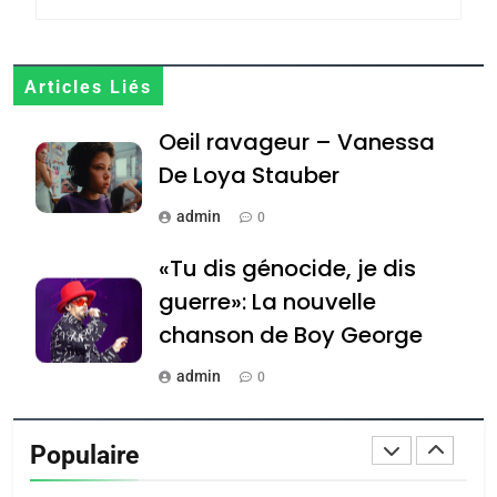
JUDAISME
8
Articles Liés
Maroc : Les amandes de
Oeil ravageur – Vanessa
Tafraout, le miel de Tadla
Azilal consacrés produits
De Loya Stauber
DAFINA
MAROC
du terroir
admin
0
1
Oeil ravageur – Vanessa
«Tu dis génocide, je dis
De Loya Stauber
guerre»: La nouvelle
CINEMA
ISRAÉL
chanson de Boy George
2
admin
0
«Tu dis génocide, je dis
Tout sur la Nostalgie
guerre»: La nouvelle
Populaire
chanson de Boy George
admin
ISRAÉL
JUDAISME
0