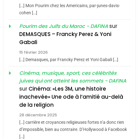
CINEMA
ISRAÉL
2025, l’année la plus
[…] Mon Pourim chez les Americains, par-junes-davis-
cohen […]
meurtrière selon le rapport
2
«Tu dis génocide, je dis
d’ADL contre
sur
Pourim des Juifs du Maroc - DAFINA
FRANCE
ISRAÉL
guerre»: La nouvelle
l’antisémitisme
DEMASQUES – Francky Perez & Yoni
chanson de Boy George
6
Gabali
ISRAÉL
JUDAISME
FIÈRE, DIGNE ET RÉSILIENTE :
15 février 2026
POURQUOI JE REVENDIQUE
3
[…] Demasques, par Francky Perez et Yoni Gabali […]
MA JUDAÏTE par Thérèse
Tout sur la Nostalgie
ISRAÉL
JUDAISME
Cinéma, musique, sport, ces célébrités
Zrihen-Dvir
SOUVENIRS
juives qui ont atteint les sommets - DAFINA
7
CE QUI NOUS MANQUE –
sur
Cinéma: «Les 3M, une histoire
inachevée» Une ode à l’amitié au-delà
Jacques Hadida
4
Accords d’Isaac:
de la religion
JUDAISME
l’alliance pourrait
28 décembre 2025
s’étendre à 13 pays
[…] carrière et croyances religieuses fortes n’a donc rien
8
ISRAÉL
JUDAISME
Maroc : Les amandes de
d’impossible, bien au contraire. D’Hollywood à Facebook
d’Amérique latine
[…]
Tafraout, le miel de Tadla
5