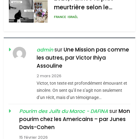
POURQUOI JE REVENDIQUE
admin
0
MA JUDAÏTE par Thérèse
ISRAÉL
JUDAISME
Zrihen-Dvir
7
CE QUI NOUS MANQUE –
Jacques Hadida
sur
Une Mission pas comme
admin
les autres, par Victor Ihiya
JUDAISME
Assouline
8
2 mars 2026
Maroc : Les amandes de
Victor, ton texte est profondément émouvant et
Tafraout, le miel de Tadla
sincère. On sent qu’il ne s’agit non seulement
Azilal consacrés produits
d’un récit, mais d’un témoignage…
DAFINA
MAROC
du terroir
sur
Mon
Pourim des Juifs du Maroc - DAFINA
1
pourim chez les Americains – par Junes
Oeil ravageur – Vanessa
Davis-Cohen
De Loya Stauber
15 février 2026
5