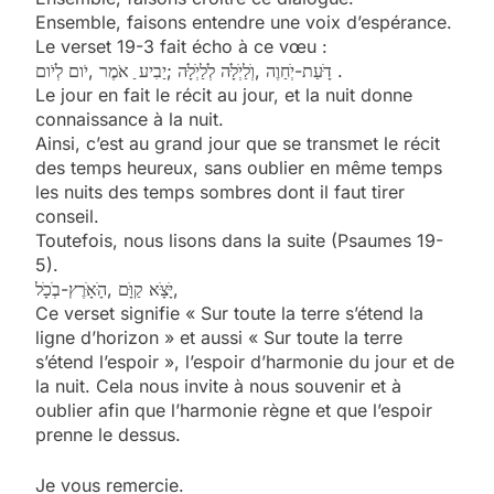
Ensemble, faisons entendre une voix d’espérance.
Le verset 19-3 fait écho à ce vœu :
דָּׁעַת-יְׁחַוֶה ,וְׁלַיְׁלָּׁה לְׁלַיְׁלָּׁה ;יַבִיע ַ אֹמֶר ,יֹום לְׁיֹום .
Le jour en fait le récit au jour, et la nuit donne
connaissance à la nuit.
Ainsi, c’est au grand jour que se transmet le récit
des temps heureux, sans oublier en même temps
les nuits des temps sombres dont il faut tirer
conseil.
Toutefois, nous lisons dans la suite (Psaumes 19-
5).
יָּׁצָּׁא קַוָּׁם ,הָּׁאָּׁרֶץ-בְׁכָּׁל,
Ce verset signifie « Sur toute la terre s’étend la
ligne d’horizon » et aussi « Sur toute la terre
s’étend l’espoir », l’espoir d’harmonie du jour et de
la nuit. Cela nous invite à nous souvenir et à
oublier afin que l’harmonie règne et que l’espoir
prenne le dessus.
Je vous remercie.