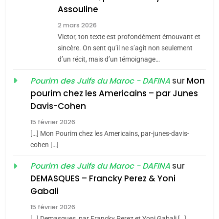
Assouline
8
2 mars 2026
Maroc : Les amandes de
Victor, ton texte est profondément émouvant et
Tafraout, le miel de Tadla
sincère. On sent qu’il ne s’agit non seulement
Azilal consacrés produits
d’un récit, mais d’un témoignage…
DAFINA
MAROC
du terroir
sur
Mon
Pourim des Juifs du Maroc - DAFINA
1
pourim chez les Americains – par Junes
Oeil ravageur – Vanessa
Davis-Cohen
De Loya Stauber
15 février 2026
5
CINEMA
ISRAÉL
2025, l’année la plus
[…] Mon Pourim chez les Americains, par-junes-davis-
cohen […]
meurtrière selon le rapport
2
«Tu dis génocide, je dis
d’ADL contre
sur
Pourim des Juifs du Maroc - DAFINA
FRANCE
ISRAÉL
guerre»: La nouvelle
l’antisémitisme
DEMASQUES – Francky Perez & Yoni
chanson de Boy George
6
Gabali
ISRAÉL
JUDAISME
FIÈRE, DIGNE ET RÉSILIENTE :
15 février 2026
POURQUOI JE REVENDIQUE
3
[…] Demasques, par Francky Perez et Yoni Gabali […]