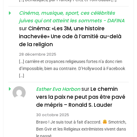
MA JUDAÏTE par Thérèse
Tout sur la Nostalgie
ISRAÉL
JUDAISME
Cinéma, musique, sport, ces célébrités
Zrihen-Dvir
SOUVENIRS
juives qui ont atteint les sommets - DAFINA
7
CE QUI NOUS MANQUE –
sur
Cinéma: «Les 3M, une histoire
inachevée» Une ode à l’amitié au-delà
Jacques Hadida
4
Accords d’Isaac:
de la religion
JUDAISME
l’alliance pourrait
28 décembre 2025
s’étendre à 13 pays
[…] carrière et croyances religieuses fortes n’a donc rien
8
ISRAÉL
JUDAISME
Maroc : Les amandes de
d’impossible, bien au contraire. D’Hollywood à Facebook
d’Amérique latine
[…]
Tafraout, le miel de Tadla
5
2025, l’année la plus
Azilal consacrés produits
sur
Le chemin
DAFINA
MAROC
Esther Eva Harbon
meurtrière selon le
du terroir
vers la paix ne peut pas être pavé
rapport d’ADL contre
1
de mépris – Ronald S. Lauder
FRANCE
ISRAÉL
Oeil ravageur – Vanessa De
l’antisémitisme
30 octobre 2025
Loya Stauber
6
Bravo ! Je suis tout à fait d'accord.
Smotrich,
FIÈRE, DIGNE ET RÉSILIENTE :
CINEMA
ISRAÉL
Ben Gvir et les Religieux extrêmistes vivent dans
POURQUOI JE REVENDIQUE
le passé,…