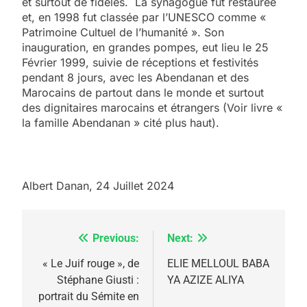
et surtout de fidèles. La synagogue fut restaurée
et, en 1998 fut classée par l’UNESCO comme «
Patrimoine Cultuel de l’humanité ». Son
inauguration, en grandes pompes, eut lieu le 25
Février 1999, suivie de réceptions et festivités
pendant 8 jours, avec les Abendanan et des
Marocains de partout dans le monde et surtout
des dignitaires marocains et étrangers (Voir livre «
la famille Abendanan » cité plus haut).
Albert Danan, 24 Juillet 2024
Previous:
Next:
Navigation
5
de
« Le Juif rouge », de
ELIE MELLOUL BABA
2025, l’année la plus
Stéphane Giusti :
YA AZIZE ALIYA
l’article
meurtrière selon le
portrait du Sémite en