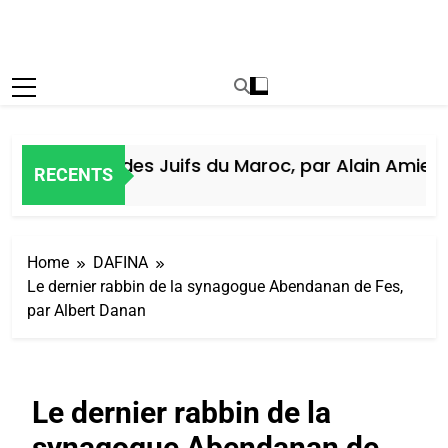
Histoire des Juifs du Maroc, par Alain Amiel
RECENTS
6 Jours Ago
Home
DAFINA
Le dernier rabbin de la synagogue Abendanan de Fes,
par Albert Danan
Le dernier rabbin de la
synagogue Abendanan de