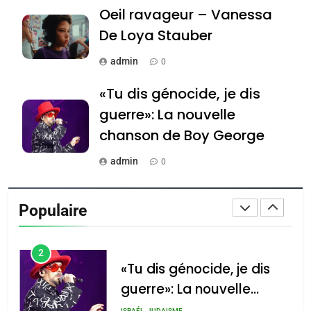
Oeil ravageur – Vanessa
Tafraout, le miel de Tadla
De Loya Stauber
Azilal consacrés produits
DAFINA
MAROC
du terroir
admin
0
1
Oeil ravageur – Vanessa
«Tu dis génocide, je dis
De Loya Stauber
guerre»: La nouvelle
CINEMA
ISRAÉL
chanson de Boy George
admin
0
2
«Tu dis génocide, je dis
Tout sur la Nostalgie
guerre»: La nouvelle
Populaire
chanson de Boy George
admin
0
ISRAÉL
JUDAISME
3
Accords d’Isaac: l’alliance
נשיא המדינה יצחק
הרצוג נפגש עם
pourrait s’étendre à 13
Tout sur la Nostalgie
נשיא ארגנטינה
pays d’Amérique latine
SOUVENIRS
חוויאר מיליי, במשכן