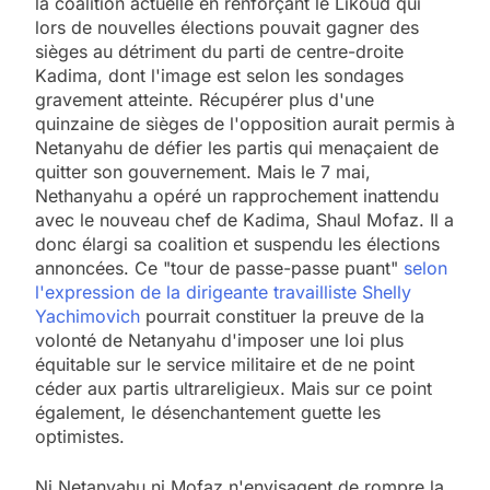
la coalition actuelle
en renforçant le Likoud qui
lors de nouvelles élections pouvait gagner des
sièges au détriment du parti de centre-droite
Kadima, dont l'image est selon les sondages
gravement atteinte. Récupérer plus d'une
quinzaine de sièges de l'opposition aurait permis à
Netanyahu de défier les partis qui menaçaient de
quitter son gouvernement. Mais le 7 mai,
Nethanyahu a opéré un rapprochement inattendu
avec le nouveau chef de Kadima, Shaul Mofaz. Il a
donc élargi sa coalition et suspendu les élections
annoncées. Ce "tour de passe-passe puant"
selon
l'expression de la dirigeante travailliste Shelly
Yachimovich
pourrait constituer la preuve de la
volonté de Netanyahu d'imposer une loi plus
équitable sur le service militaire et de ne point
céder aux partis ultrareligieux. Mais sur ce point
également, le désenchantement guette les
optimistes.
Ni Netanyahu ni Mofaz n'envisagent de rompre la