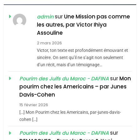
CE QUI NOUS MANQUE –
Jacques Hadida
sur
Une Mission pas comme
admin
les autres, par Victor Ihiya
JUDAISME
Assouline
8
2 mars 2026
Maroc : Les amandes de
Victor, ton texte est profondément émouvant et
Tafraout, le miel de Tadla
sincère. On sent qu’il ne s’agit non seulement
d’un récit, mais d’un témoignage…
Azilal consacrés produits
DAFINA
MAROC
du terroir
sur
Mon
Pourim des Juifs du Maroc - DAFINA
1
pourim chez les Americains – par Junes
Oeil ravageur – Vanessa
Davis-Cohen
De Loya Stauber
15 février 2026
CINEMA
ISRAÉL
5
[…] Mon Pourim chez les Americains, par-junes-davis-
2025, l’année la plus
cohen […]
2
meurtrière selon le rapport
«Tu dis génocide, je dis
sur
Pourim des Juifs du Maroc - DAFINA
d’ADL contre
FRANCE
ISRAÉL