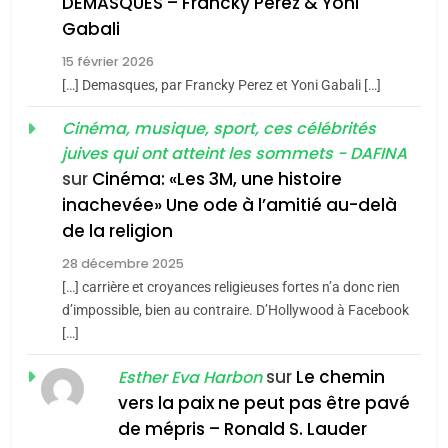
guerre»: La nouvelle
DEMASQUES – Francky Perez & Yoni
l’antisémitisme
chanson de Boy George
Gabali
ISRAÉL
JUDAISME
6
FIÈRE, DIGNE ET RÉSILIENTE :
15 février 2026
3
POURQUOI JE REVENDIQUE
[…] Demasques, par Francky Perez et Yoni Gabali […]
Tout sur la Nostalgie
MA JUDAÏTE par Thérèse
ISRAÉL
JUDAISME
Cinéma, musique, sport, ces célébrités
Zrihen-Dvir
juives qui ont atteint les sommets - DAFINA
SOUVENIRS
7
sur
Cinéma: «Les 3M, une histoire
CE QUI NOUS MANQUE –
inachevée» Une ode à l’amitié au-delà
4
Jacques Hadida
de la religion
Accords d’Isaac:
JUDAISME
l’alliance pourrait
28 décembre 2025
[…] carrière et croyances religieuses fortes n’a donc rien
s’étendre à 13 pays
ISRAÉL
JUDAISME
8
d’impossible, bien au contraire. D’Hollywood à Facebook
d’Amérique latine
Maroc : Les amandes de
[…]
5
Tafraout, le miel de Tadla
2025, l’année la plus
sur
Le chemin
Esther Eva Harbon
Azilal consacrés produits
DAFINA
MAROC
meurtrière selon le
vers la paix ne peut pas être pavé
du terroir
rapport d’ADL contre
de mépris – Ronald S. Lauder
FRANCE
ISRAÉL
1