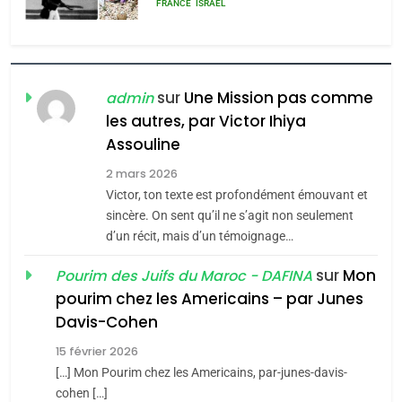
FIÈRE, DIGNE ET RÉSILIENTE :
POURQUOI JE REVENDIQUE
MA JUDAÏTE par Thérèse
ISRAÉL
JUDAISME
Zrihen-Dvir
sur
Une Mission pas comme
admin
7
les autres, par Victor Ihiya
CE QUI NOUS MANQUE –
Assouline
Jacques Hadida
2 mars 2026
JUDAISME
Victor, ton texte est profondément émouvant et
sincère. On sent qu’il ne s’agit non seulement
8
d’un récit, mais d’un témoignage…
Maroc : Les amandes de
Tafraout, le miel de Tadla
sur
Mon
Pourim des Juifs du Maroc - DAFINA
Azilal consacrés produits
pourim chez les Americains – par Junes
DAFINA
MAROC
du terroir
Davis-Cohen
1
15 février 2026
Oeil ravageur – Vanessa
[…] Mon Pourim chez les Americains, par-junes-davis-
De Loya Stauber
cohen […]