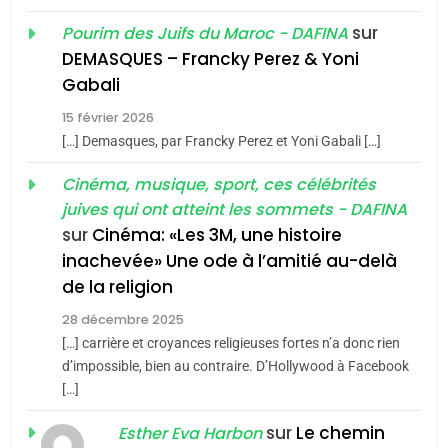
CINEMA
ISRAÉL
sur
Pourim des Juifs du Maroc - DAFINA
DEMASQUES – Francky Perez & Yoni
2
5
Gabali
«Tu dis génocide, je dis
2025, l’année la plus
guerre»: La nouvelle
meurtrière selon le rapport
15 février 2026
chanson de Boy George
[…] Demasques, par Francky Perez et Yoni Gabali […]
d’ADL contre
ISRAÉL
JUDAISME
FRANCE
ISRAÉL
l’antisémitisme
Cinéma, musique, sport, ces célébrités
3
6
juives qui ont atteint les sommets - DAFINA
FIÈRE, DIGNE ET RÉSILIENTE :
Tout sur la Nostalgie
sur
Cinéma: «Les 3M, une histoire
POURQUOI JE REVENDIQUE
inachevée» Une ode à l’amitié au-delà
SOUVENIRS
MA JUDAÏTE par Thérèse
de la religion
ISRAÉL
JUDAISME
Zrihen-Dvir
28 décembre 2025
4
7
[…] carrière et croyances religieuses fortes n’a donc rien
Accords d’Isaac:
CE QUI NOUS MANQUE –
d’impossible, bien au contraire. D’Hollywood à Facebook
l’alliance pourrait
Jacques Hadida
[…]
s’étendre à 13 pays
ISRAÉL
JUDAISME
JUDAISME
sur
Le chemin
Esther Eva Harbon
d’Amérique latine