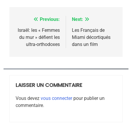
Previous:
Next:
Navigation
de
Israël: les « Femmes
Les Français de
du mur » défient les
Miami décortiqués
l’article
5
ultra-orthodoxes
dans un film
2025, l’année la plus
meurtrière selon le
rapport d’ADL contre
FRANCE
ISRAÉL
l’antisémitisme
6
LAISSER UN COMMENTAIRE
FIÈRE, DIGNE ET RÉSILIENTE :
POURQUOI JE REVENDIQUE
Vous devez
vous connecter
pour publier un
MA JUDAÏTE par Thérèse
commentaire.
ISRAÉL
JUDAISME
Zrihen-Dvir
7
CE QUI NOUS MANQUE –