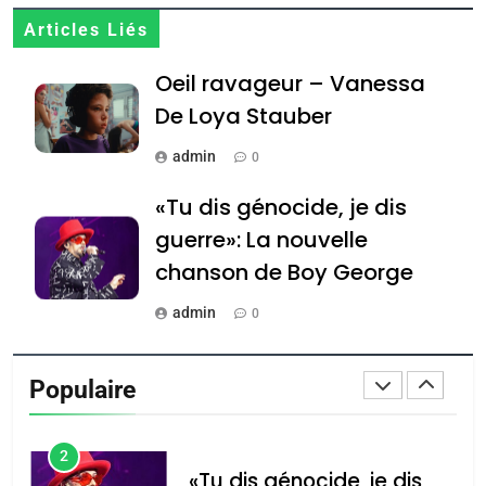
Jacques Hadida
Articles Liés
JUDAISME
Oeil ravageur – Vanessa
8
De Loya Stauber
Maroc : Les amandes de
Tafraout, le miel de Tadla
admin
0
Azilal consacrés produits
DAFINA
MAROC
«Tu dis génocide, je dis
du terroir
guerre»: La nouvelle
1
Oeil ravageur – Vanessa
chanson de Boy George
De Loya Stauber
admin
0
CINEMA
ISRAÉL
Tout sur la Nostalgie
2
Populaire
«Tu dis génocide, je dis
admin
0
guerre»: La nouvelle
Accords d’Isaac: l’alliance
נשיא המדינה יצחק
chanson de Boy George
ISRAÉL
JUDAISME