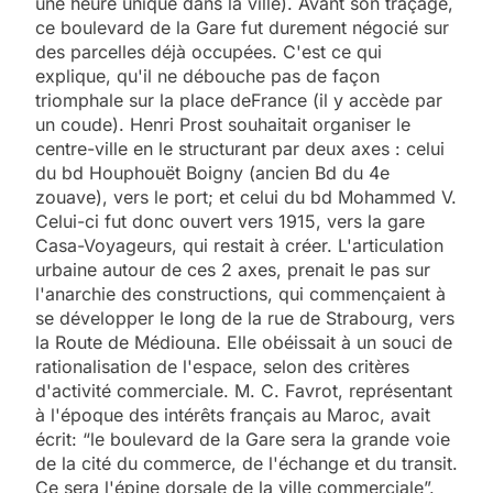
une heure unique dans la ville). Avant son traçage,
ce boulevard de la Gare fut durement négocié sur
des parcelles déjà occupées. C'est ce qui
explique, qu'il ne débouche pas de façon
triomphale sur la place deFrance (il y accède par
un coude). Henri Prost souhaitait organiser le
centre-ville en le structurant par deux axes : celui
du bd Houphouët Boigny (ancien Bd du 4e
zouave), vers le port; et celui du bd Mohammed V.
Celui-ci fut donc ouvert vers 1915, vers la gare
Casa-Voyageurs, qui restait à créer. L'articulation
urbaine autour de ces 2 axes, prenait le pas sur
l'anarchie des constructions, qui commençaient à
se développer le long de la rue de Strabourg, vers
la Route de Médiouna. Elle obéissait à un souci de
rationalisation de l'espace, selon des critères
d'activité commerciale. M. C. Favrot, représentant
à l'époque des intérêts français au Maroc, avait
écrit: “le boulevard de la Gare sera la grande voie
de la cité du commerce, de l'échange et du transit.
Ce sera l'épine dorsale de la ville commerciale”.