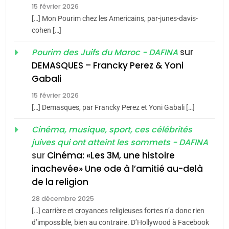
15 février 2026
Azilal consacrés produits
DAFINA
MAROC
[…] Mon Pourim chez les Americains, par-junes-davis-
du terroir
cohen […]
1
Oeil ravageur – Vanessa
sur
Pourim des Juifs du Maroc - DAFINA
De Loya Stauber
DEMASQUES – Francky Perez & Yoni
5
Gabali
CINEMA
ISRAÉL
2025, l’année la plus
15 février 2026
meurtrière selon le rapport
2
[…] Demasques, par Francky Perez et Yoni Gabali […]
«Tu dis génocide, je dis
d’ADL contre
FRANCE
ISRAÉL
guerre»: La nouvelle
Cinéma, musique, sport, ces célébrités
l’antisémitisme
juives qui ont atteint les sommets - DAFINA
chanson de Boy George
6
ISRAÉL
JUDAISME
FIÈRE, DIGNE ET RÉSILIENTE :
sur
Cinéma: «Les 3M, une histoire
inachevée» Une ode à l’amitié au-delà
POURQUOI JE REVENDIQUE
3
de la religion
MA JUDAÏTE par Thérèse
Tout sur la Nostalgie
ISRAÉL
JUDAISME
Zrihen-Dvir
28 décembre 2025
SOUVENIRS
[…] carrière et croyances religieuses fortes n’a donc rien
7
CE QUI NOUS MANQUE –
d’impossible, bien au contraire. D’Hollywood à Facebook