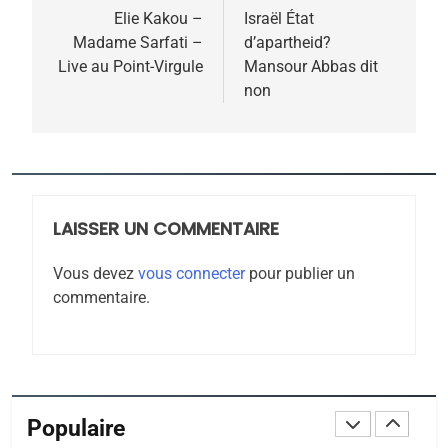
POURQUOI JE REVENDIQUE
de
Elie Kakou –
Israël État
MA JUDAÏTE par Thérèse
Madame Sarfati –
d’apartheid?
ISRAÉL
JUDAISME
l’article
Live au Point-Virgule
Mansour Abbas dit
Zrihen-Dvir
non
7
CE QUI NOUS MANQUE –
Jacques Hadida
JUDAISME
LAISSER UN COMMENTAIRE
8
Maroc : Les amandes de
Vous devez
vous connecter
pour publier un
Tafraout, le miel de Tadla
commentaire.
Azilal consacrés produits
DAFINA
MAROC
du terroir
1
Oeil ravageur – Vanessa
De Loya Stauber
Populaire
CINEMA
ISRAÉL