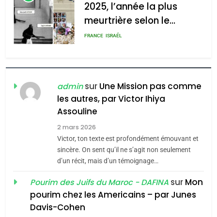
2025, l’année la plus
meurtrière selon le
rapport d’ADL contre
FRANCE
ISRAÉL
l’antisémitisme
6
FIÈRE, DIGNE ET RÉSILIENTE :
POURQUOI JE REVENDIQUE
sur
Une Mission pas comme
admin
MA JUDAÏTE par Thérèse
les autres, par Victor Ihiya
ISRAÉL
JUDAISME
Assouline
Zrihen-Dvir
7
2 mars 2026
CE QUI NOUS MANQUE –
Victor, ton texte est profondément émouvant et
Jacques Hadida
sincère. On sent qu’il ne s’agit non seulement
d’un récit, mais d’un témoignage…
JUDAISME
sur
Mon
Pourim des Juifs du Maroc - DAFINA
8
pourim chez les Americains – par Junes
Maroc : Les amandes de
Davis-Cohen
Tafraout, le miel de Tadla