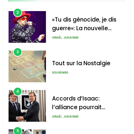
2
«Tu dis génocide, je dis
guerre»: La nouvelle
chanson de Boy George
ISRAÉL
JUDAISME
3
Tout sur la Nostalgie
SOUVENIRS
4
Accords d’Isaac:
l’alliance pourrait
s’étendre à 13 pays
ISRAÉL
JUDAISME
d’Amérique latine
5