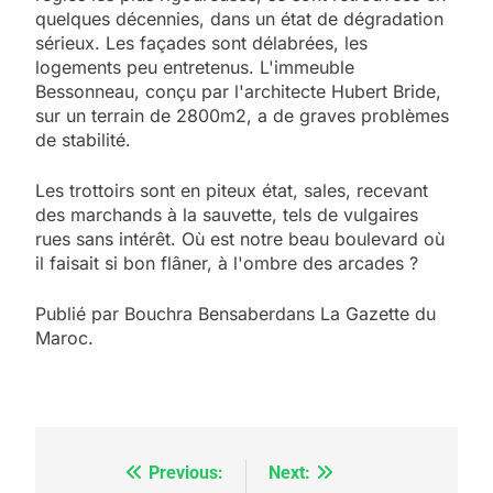
quelques décennies, dans un état de dégradation
sérieux. Les façades sont délabrées, les
logements peu entretenus. L'immeuble
Bessonneau, conçu par l'architecte Hubert Bride,
sur un terrain de 2800m2, a de graves problèmes
de stabilité.
Les trottoirs sont en piteux état, sales, recevant
des marchands à la sauvette, tels de vulgaires
rues sans intérêt. Où est notre beau boulevard où
il faisait si bon flâner, à l'ombre des arcades ?
5
Publié par Bouchra Bensaberdans La Gazette du
2025, l’année la plus
Maroc.
meurtrière selon le
rapport d’ADL contre
FRANCE
ISRAÉL
l’antisémitisme
6
FIÈRE, DIGNE ET RÉSILIENTE :
Previous:
Next:
Navigation