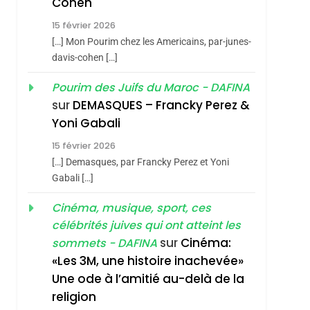
Cohen
Vanessa De Loya
15 février 2026
Stauber
CINEMA
ISRAÉL
[…] Mon Pourim chez les Americains, par-junes-
2
davis-cohen […]
«Tu Dis Génocide, Je
Pourim des Juifs du Maroc - DAFINA
Dis Guerre»: La
sur
DEMASQUES – Francky Perez &
Nouvelle Chanson De
ISRAÉL
JUDAISME
Yoni Gabali
Boy George
3
15 février 2026
Tout Sur La Nostalgie
[…] Demasques, par Francky Perez et Yoni
SOUVENIRS
Gabali […]
4
Cinéma, musique, sport, ces
Accords D’Isaac:
célébrités juives qui ont atteint les
L’alliance Pourrait
sur
Cinéma:
sommets - DAFINA
S’étendre À 13 Pays
ISRAÉL
JUDAISME
«Les 3M, une histoire inachevée»
D’Amérique Latine
Une ode à l’amitié au-delà de la
5
2025, L’année La Plus
religion