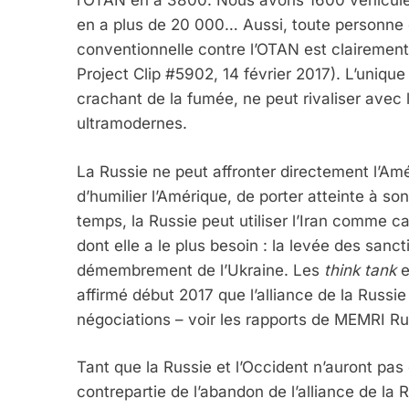
l’OTAN en a 3800. Nous avons 1600 véhicules
en a plus de 20 000… Aussi, toute personne
conventionnelle contre l’OTAN est clairemen
Project Clip #5902, 14 février 2017). L’unique
crachant de la fumée, ne peut rivaliser avec
ultramodernes.
La Russie ne peut affronter directement l’Amér
d’humilier l’Amérique, de porter atteinte à so
5
temps, la Russie peut utiliser l’Iran comme c
dont elle a le plus besoin : la levée des sanc
démembrement de l’Ukraine. Les
think tank
e
affirmé début 2017 que l’alliance de la Russie 
2025, L’année La Plus
négociations – voir les rapports de MEMRI Ru
FRANCE
ISRAÉL
Tant que la Russie et l’Occident n’auront pas
contrepartie de l’abandon de l’alliance de la 