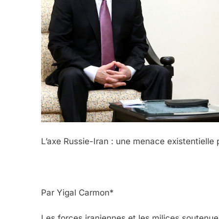
L’axe Russie-Iran : une menace existentielle p
Par Yigal Carmon*
Les forces iraniennes et les milices soutenue