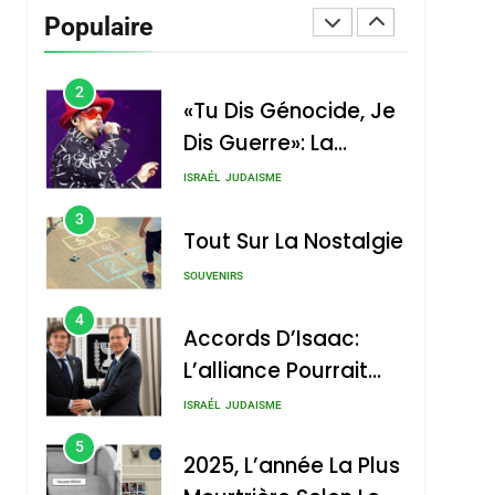
Vanessa De Loya
Populaire
Stauber
CINEMA
ISRAÉL
2
«Tu Dis Génocide, Je
Dis Guerre»: La
Nouvelle Chanson De
ISRAÉL
JUDAISME
Boy George
3
Tout Sur La Nostalgie
SOUVENIRS
4
Accords D’Isaac:
L’alliance Pourrait
S’étendre À 13 Pays
ISRAÉL
JUDAISME
D’Amérique Latine
5
2025, L’année La Plus