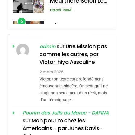
Meurtrière Selon Le
Rapport D’ADL
FRANCE
ISRAÉL
Contre
6
FIÈRE, DIGNE ET
L’antisémitisme
RÉSILIENTE :
POURQUOI JE
ISRAÉL
JUDAISME
sur
Une Mission pas
admin
REVENDIQUE MA
comme les autres, par
7
CE QUI NOUS
JUDAÏTE Par Thérèse
Victor Ihiya Assouline
MANQUE – Jacques
Zrihen-Dvir
2 mars 2026
Hadida
Victor, ton texte est profondément
JUDAISME
émouvant et sincère. On sent qu’il ne
8
s’agit non seulement d’un récit, mais
Maroc : Les Amandes
d’un témoignage…
De Tafraout, Le Miel
De Tadla Azilal
Pourim des Juifs du Maroc - DAFINA
DAFINA
MAROC
sur
Mon pourim chez les
Consacrés Produits
1
Americains – par Junes Davis-
Oeil Ravageur –
Du Terroir