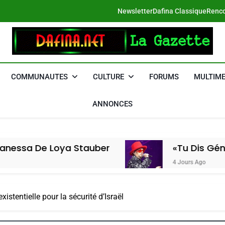
Newsletter
Dafina Classique
Renco
DAFINA
Le Net Des Juifs Du Maroc
COMMUNAUTES
CULTURE
FORUMS
MULTIME
ANNONCES
ya Stauber
«Tu Dis Génocide, Je Dis
4 Jours Ago
istentielle pour la sécurité d’Israël