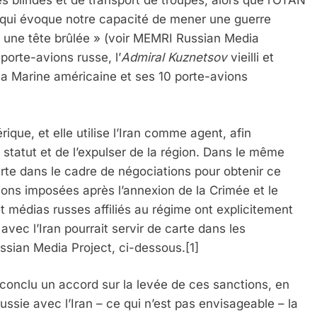
 blindés et de transport de troupes, alors que l’OTAN
 qui évoque notre capacité de mener une guerre
t une tête brûlée » (voir MEMRI Russian Media
 porte-avions russe, l’
Admiral Kuznetsov
vieilli et
 la Marine américaine et ses 10 porte-avions
ique, et elle utilise l’Iran comme agent, afin
n statut et de l’expulser de la région. Dans le même
arte dans le cadre de négociations pour obtenir ce
tions imposées après l’annexion de la Crimée et le
t médias russes affiliés au régime ont explicitement
avec l’Iran pourrait servir de carte dans les
 Meurtrière Selon Le Rapport D’ADL Contre L’anti
ssian Media Project, ci-dessous.[1]
 conclu un accord sur la levée de ces sanctions, en
Russie avec l’Iran – ce qui n’est pas envisageable – la