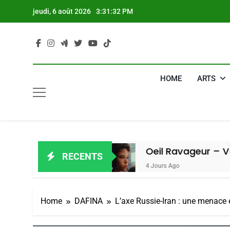
Skip
jeudi, 6 août 2026
3:31:33 PM
to
content
HOME
ARTS
Amiel
Oeil Ravageur – Vanessa De Lo
RECENTS
4 Jours Ago
Home
DAFINA
L’axe Russie-Iran : une menace ex