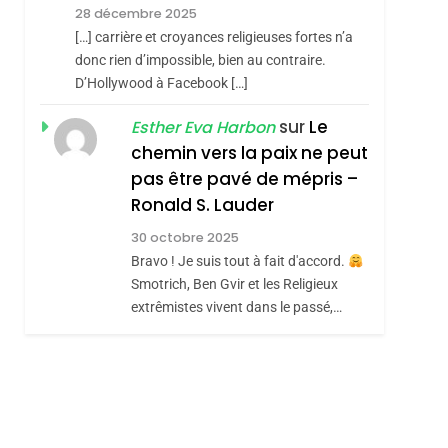
Meurtrière Selon Le
28 décembre 2025
Rapport D’ADL
FRANCE
ISRAÉL
[…] carrière et croyances religieuses fortes n’a
Contre
donc rien d’impossible, bien au contraire.
6
FIÈRE, DIGNE ET
D’Hollywood à Facebook […]
L’antisémitisme
RÉSILIENTE :
sur
Le
Esther Eva Harbon
POURQUOI JE
chemin vers la paix ne peut
ISRAÉL
JUDAISME
REVENDIQUE MA
pas être pavé de mépris –
7
CE QUI NOUS
JUDAÏTE Par Thérèse
Ronald S. Lauder
MANQUE – Jacques
Zrihen-Dvir
30 octobre 2025
Hadida
Bravo ! Je suis tout à fait d'accord.
JUDAISME
Smotrich, Ben Gvir et les Religieux
8
extrêmistes vivent dans le passé,…
Maroc : Les Amandes
De Tafraout, Le Miel
De Tadla Azilal
DAFINA
MAROC
Consacrés Produits
Du Terroir