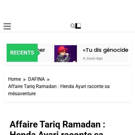
De Loya Stauber
«Tu dis génocide, je
RECENTS
4 Jours Ago
Home
DAFINA
Affaire Tariq Ramadan : Henda Ayari raconte sa
mésaventure
Affaire Tariq Ramadan :
Henda Ayari raconte sa