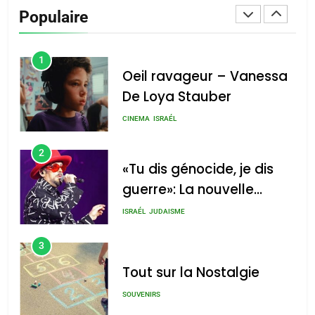
Tafraout, le miel de Tadla
Populaire
Azilal consacrés produits
DAFINA
MAROC
du terroir
1
Oeil ravageur – Vanessa
De Loya Stauber
CINEMA
ISRAÉL
2
«Tu dis génocide, je dis
guerre»: La nouvelle
chanson de Boy George
ISRAÉL
JUDAISME
3
Tout sur la Nostalgie
SOUVENIRS