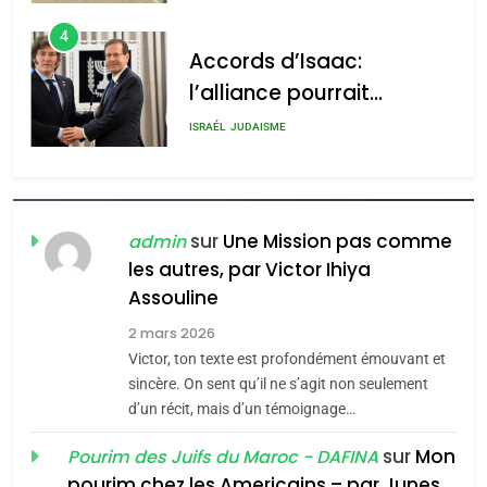
4
Accords d’Isaac:
l’alliance pourrait
s’étendre à 13 pays
ISRAÉL
JUDAISME
d’Amérique latine
5
2025, l’année la plus
meurtrière selon le
sur
Une Mission pas comme
admin
rapport d’ADL contre
les autres, par Victor Ihiya
FRANCE
ISRAÉL
Assouline
l’antisémitisme
6
2 mars 2026
FIÈRE, DIGNE ET RÉSILIENTE :
Victor, ton texte est profondément émouvant et
POURQUOI JE REVENDIQUE
sincère. On sent qu’il ne s’agit non seulement
MA JUDAÏTE par Thérèse
d’un récit, mais d’un témoignage…
ISRAÉL
JUDAISME
Zrihen-Dvir
sur
Mon
Pourim des Juifs du Maroc - DAFINA
7
pourim chez les Americains – par Junes