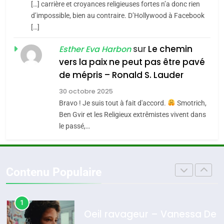
chanson de Boy George
[…] carrière et croyances religieuses fortes n’a donc rien
6
ISRAÉL
JUDAISME
FIÈRE, DIGNE ET RÉSILIENTE :
d’impossible, bien au contraire. D’Hollywood à Facebook
[…]
POURQUOI JE REVENDIQUE
3
MA JUDAÏTE par Thérèse
Tout sur la Nostalgie
sur
Le chemin
ISRAÉL
JUDAISME
Esther Eva Harbon
Zrihen-Dvir
vers la paix ne peut pas être pavé
SOUVENIRS
7
de mépris – Ronald S. Lauder
CE QUI NOUS MANQUE –
30 octobre 2025
Jacques Hadida
4
Bravo ! Je suis tout à fait d'accord.
Smotrich,
Accords d’Isaac:
JUDAISME
Ben Gvir et les Religieux extrêmistes vivent dans
l’alliance pourrait
le passé,…
s’étendre à 13 pays
8
ISRAÉL
JUDAISME
Maroc : Les amandes de
d’Amérique latine
Tafraout, le miel de Tadla
5
Contenu Populaire
2025, l’année la plus
Azilal consacrés produits
DAFINA
MAROC
meurtrière selon le
du terroir
rapport d’ADL contre
1
FRANCE
ISRAÉL
Oeil ravageur – Vanessa De
l’antisémitisme