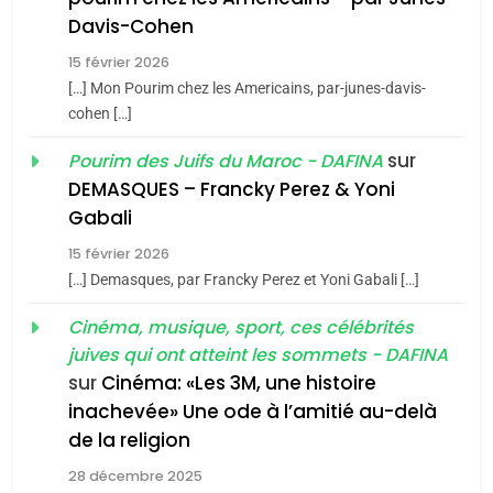
CE QUI NOUS MANQUE –
Davis-Cohen
Jacques Hadida
15 février 2026
JUDAISME
[…] Mon Pourim chez les Americains, par-junes-davis-
cohen […]
8
Maroc : Les amandes de
sur
Pourim des Juifs du Maroc - DAFINA
Tafraout, le miel de Tadla
DEMASQUES – Francky Perez & Yoni
Azilal consacrés produits
Gabali
DAFINA
MAROC
du terroir
15 février 2026
1
[…] Demasques, par Francky Perez et Yoni Gabali […]
Oeil ravageur – Vanessa
De Loya Stauber
Cinéma, musique, sport, ces célébrités
juives qui ont atteint les sommets - DAFINA
5
CINEMA
ISRAÉL
2025, l’année la plus
sur
Cinéma: «Les 3M, une histoire
inachevée» Une ode à l’amitié au-delà
meurtrière selon le rapport
2
«Tu dis génocide, je dis
de la religion
d’ADL contre
FRANCE
ISRAÉL
guerre»: La nouvelle
l’antisémitisme
28 décembre 2025