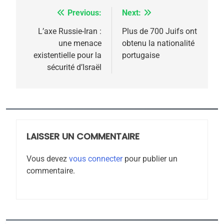
5
2025, l’année la plus
Previous:
Next:
Navigation
meurtrière selon le
de
L’axe Russie-Iran :
Plus de 700 Juifs ont
rapport d’ADL contre
une menace
obtenu la nationalité
FRANCE
ISRAÉL
l’article
existentielle pour la
portugaise
l’antisémitisme
sécurité d’Israël
6
FIÈRE, DIGNE ET RÉSILIENTE :
POURQUOI JE REVENDIQUE
MA JUDAÏTE par Thérèse
ISRAÉL
JUDAISME
Zrihen-Dvir
LAISSER UN COMMENTAIRE
7
CE QUI NOUS MANQUE –
Vous devez
vous connecter
pour publier un
Jacques Hadida
commentaire.
JUDAISME
8
Maroc : Les amandes de