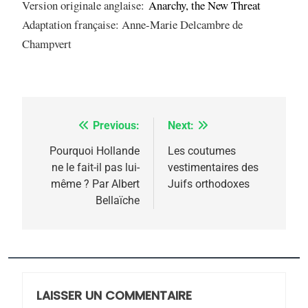
Version originale anglaise:
Anarchy, the New Threat
Adaptation française: Anne-Marie Delcambre de
Champvert
Previous:
Next:
Navigation
de
Pourquoi Hollande
Les coutumes
ne le fait-il pas lui-
vestimentaires des
l’article
même ? Par Albert
Juifs orthodoxes
Bellaïche
5
2025, l’année la plus
meurtrière selon le
rapport d’ADL contre
LAISSER UN COMMENTAIRE
FRANCE
ISRAÉL