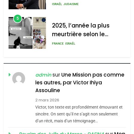
s’étendre à 13 pays
meurtrière selon le rapport
ISRAÉL
JUDAISME
d’Amérique latine
d’ADL contre
5
l’antisémitisme
2025, l’année la plus
meurtrière selon le
admin
0
rapport d’ADL contre
FRANCE
ISRAÉL
l’antisémitisme
6
FIÈRE, DIGNE ET RÉSILIENTE :
POURQUOI JE REVENDIQUE
sur
Une Mission pas comme
admin
MA JUDAÏTE par Thérèse
les autres, par Victor Ihiya
ISRAÉL
JUDAISME
Assouline
Zrihen-Dvir
7
2 mars 2026
CE QUI NOUS MANQUE –
Victor, ton texte est profondément émouvant et
Jacques Hadida
sincère. On sent qu’il ne s’agit non seulement
d’un récit, mais d’un témoignage…
JUDAISME