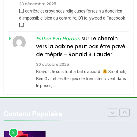
Zrihen-Dvir
28 décembre 2025
SOUVENIRS
[…] carrière et croyances religieuses fortes n’a donc rien
7
CE QUI NOUS MANQUE –
d’impossible, bien au contraire. D’Hollywood à Facebook
[…]
Jacques Hadida
4
Accords d’Isaac:
sur
Le chemin
JUDAISME
Esther Eva Harbon
l’alliance pourrait
vers la paix ne peut pas être pavé
s’étendre à 13 pays
8
de mépris – Ronald S. Lauder
ISRAÉL
JUDAISME
Maroc : Les amandes de
d’Amérique latine
30 octobre 2025
Tafraout, le miel de Tadla
5
Bravo ! Je suis tout à fait d'accord.
Smotrich,
2025, l’année la plus
Azilal consacrés produits
DAFINA
MAROC
Ben Gvir et les Religieux extrêmistes vivent dans
meurtrière selon le
du terroir
le passé,…
rapport d’ADL contre
1
FRANCE
ISRAÉL
Oeil ravageur – Vanessa De
l’antisémitisme
Loya Stauber
6
Contenu Populaire
FIÈRE, DIGNE ET RÉSILIENTE :
CINEMA
ISRAÉL
POURQUOI JE REVENDIQUE
MA JUDAÏTE par Thérèse
2
ISRAÉL
JUDAISME