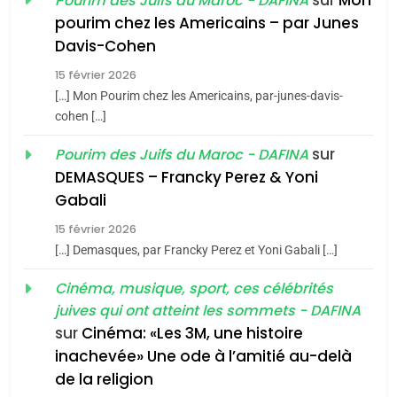
sur
Mon
Pourim des Juifs du Maroc - DAFINA
8
pourim chez les Americains – par Junes
Maroc : Les amandes de
Davis-Cohen
Tafraout, le miel de Tadla
15 février 2026
Azilal consacrés produits
DAFINA
MAROC
[…] Mon Pourim chez les Americains, par-junes-davis-
du terroir
cohen […]
1
Oeil ravageur – Vanessa
sur
Pourim des Juifs du Maroc - DAFINA
De Loya Stauber
DEMASQUES – Francky Perez & Yoni
5
Gabali
CINEMA
ISRAÉL
2025, l’année la plus
15 février 2026
meurtrière selon le rapport
2
[…] Demasques, par Francky Perez et Yoni Gabali […]
«Tu dis génocide, je dis
d’ADL contre
FRANCE
ISRAÉL
guerre»: La nouvelle
Cinéma, musique, sport, ces célébrités
l’antisémitisme
juives qui ont atteint les sommets - DAFINA
chanson de Boy George
6
ISRAÉL
JUDAISME
FIÈRE, DIGNE ET RÉSILIENTE :
sur
Cinéma: «Les 3M, une histoire
inachevée» Une ode à l’amitié au-delà
POURQUOI JE REVENDIQUE
3
de la religion
MA JUDAÏTE par Thérèse
Tout sur la Nostalgie
ISRAÉL
JUDAISME