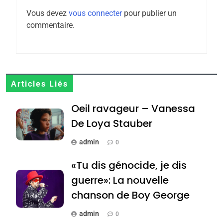
l’antisémitisme
Vous devez
vous connecter
pour publier un
6
commentaire.
FIÈRE, DIGNE ET RÉSILIENTE :
POURQUOI JE REVENDIQUE
MA JUDAÏTE par Thérèse
ISRAÉL
JUDAISME
Zrihen-Dvir
7
Articles Liés
CE QUI NOUS MANQUE –
Oeil ravageur – Vanessa
Jacques Hadida
De Loya Stauber
JUDAISME
admin
0
8
Maroc : Les amandes de
«Tu dis génocide, je dis
Tafraout, le miel de Tadla
guerre»: La nouvelle
Azilal consacrés produits
DAFINA
MAROC
chanson de Boy George
du terroir
1
admin
0