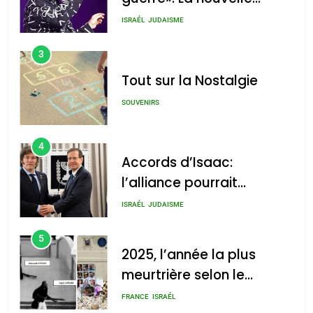
chanson de Boy George
ISRAÉL
JUDAISME
3
Tout sur la Nostalgie
SOUVENIRS
4
Accords d’Isaac:
l’alliance pourrait
s’étendre à 13 pays
ISRAÉL
JUDAISME
d’Amérique latine
5
2025, l’année la plus
meurtrière selon le
rapport d’ADL contre
FRANCE
ISRAÉL