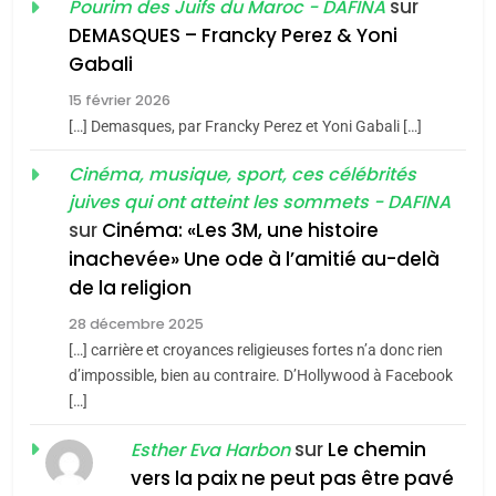
sur
Pourim des Juifs du Maroc - DAFINA
De Loya Stauber
DEMASQUES – Francky Perez & Yoni
5
Gabali
CINEMA
ISRAÉL
2025, l’année la plus
15 février 2026
meurtrière selon le rapport
2
[…] Demasques, par Francky Perez et Yoni Gabali […]
«Tu dis génocide, je dis
d’ADL contre
FRANCE
ISRAÉL
guerre»: La nouvelle
Cinéma, musique, sport, ces célébrités
l’antisémitisme
juives qui ont atteint les sommets - DAFINA
chanson de Boy George
6
ISRAÉL
JUDAISME
FIÈRE, DIGNE ET RÉSILIENTE :
sur
Cinéma: «Les 3M, une histoire
inachevée» Une ode à l’amitié au-delà
POURQUOI JE REVENDIQUE
3
de la religion
MA JUDAÏTE par Thérèse
Tout sur la Nostalgie
ISRAÉL
JUDAISME
Zrihen-Dvir
28 décembre 2025
SOUVENIRS
[…] carrière et croyances religieuses fortes n’a donc rien
7
CE QUI NOUS MANQUE –
d’impossible, bien au contraire. D’Hollywood à Facebook
[…]
Jacques Hadida
4
Accords d’Isaac:
sur
Le chemin
JUDAISME
Esther Eva Harbon
l’alliance pourrait
vers la paix ne peut pas être pavé