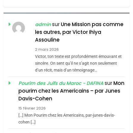
l’antisémitisme
6
FIÈRE, DIGNE ET RÉSILIENTE :
POURQUOI JE REVENDIQUE
sur
Une Mission pas comme
admin
MA JUDAÏTE par Thérèse
les autres, par Victor Ihiya
ISRAÉL
JUDAISME
Assouline
Zrihen-Dvir
7
2 mars 2026
CE QUI NOUS MANQUE –
Victor, ton texte est profondément émouvant et
Jacques Hadida
sincère. On sent qu’il ne s’agit non seulement
d’un récit, mais d’un témoignage…
JUDAISME
sur
Mon
Pourim des Juifs du Maroc - DAFINA
8
pourim chez les Americains – par Junes
Maroc : Les amandes de
Davis-Cohen
Tafraout, le miel de Tadla
15 février 2026
Azilal consacrés produits
DAFINA
MAROC
[…] Mon Pourim chez les Americains, par-junes-davis-
du terroir
cohen […]
1
Oeil ravageur – Vanessa