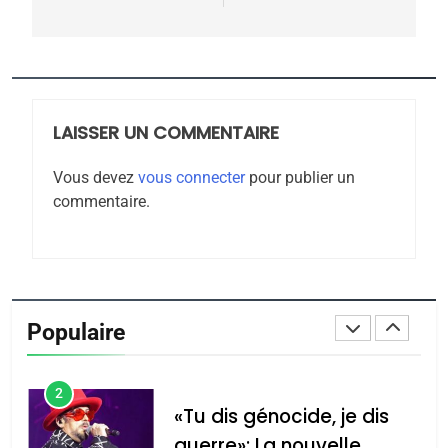
CE QUI NOUS MANQUE –
Jacques Hadida
JUDAISME
LAISSER UN COMMENTAIRE
8
Maroc : Les amandes de
Vous devez
vous connecter
pour publier un
Tafraout, le miel de Tadla
commentaire.
Azilal consacrés produits
DAFINA
MAROC
du terroir
1
Oeil ravageur – Vanessa
De Loya Stauber
Populaire
CINEMA
ISRAÉL
2
«Tu dis génocide, je dis
guerre»: La nouvelle