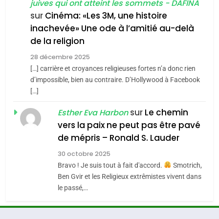
chanson de Boy George
juives qui ont atteint les sommets - DAFINA
6
ISRAÉL
JUDAISME
FIÈRE, DIGNE ET RÉSILIENTE :
sur
Cinéma: «Les 3M, une histoire
inachevée» Une ode à l’amitié au-delà
POURQUOI JE REVENDIQUE
3
de la religion
MA JUDAÏTE par Thérèse
Tout sur la Nostalgie
ISRAÉL
JUDAISME
Zrihen-Dvir
28 décembre 2025
SOUVENIRS
[…] carrière et croyances religieuses fortes n’a donc rien
7
CE QUI NOUS MANQUE –
d’impossible, bien au contraire. D’Hollywood à Facebook
[…]
Jacques Hadida
4
Accords d’Isaac:
sur
Le chemin
JUDAISME
Esther Eva Harbon
l’alliance pourrait
vers la paix ne peut pas être pavé
s’étendre à 13 pays
8
ISRAÉL
JUDAISME
de mépris – Ronald S. Lauder
Maroc : Les amandes de
d’Amérique latine
30 octobre 2025
Tafraout, le miel de Tadla
5
Bravo ! Je suis tout à fait d'accord.
Smotrich,
2025, l’année la plus
Azilal consacrés produits
DAFINA
MAROC
Ben Gvir et les Religieux extrêmistes vivent dans
meurtrière selon le
du terroir
le passé,…
rapport d’ADL contre
1
FRANCE
ISRAÉL
Oeil ravageur – Vanessa De
l’antisémitisme