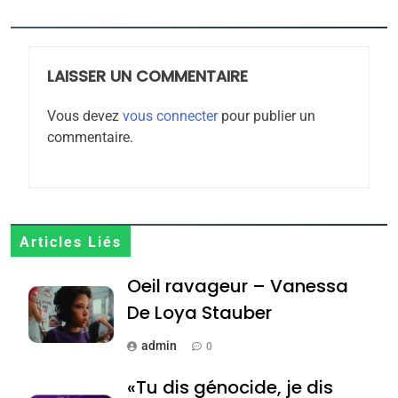
5
2025, l’année la plus
meurtrière selon le
rapport d’ADL contre
LAISSER UN COMMENTAIRE
FRANCE
ISRAÉL
l’antisémitisme
Vous devez
vous connecter
pour publier un
6
FIÈRE, DIGNE ET RÉSILIENTE :
commentaire.
POURQUOI JE REVENDIQUE
MA JUDAÏTE par Thérèse
ISRAÉL
JUDAISME
Zrihen-Dvir
7
Articles Liés
CE QUI NOUS MANQUE –
Jacques Hadida
Oeil ravageur – Vanessa
De Loya Stauber
JUDAISME
admin
0
8
Maroc : Les amandes de
«Tu dis génocide, je dis