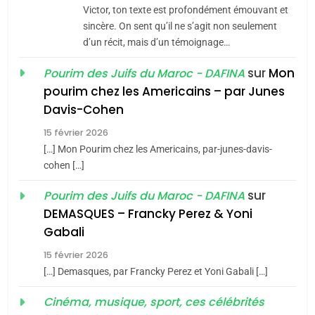
CE QUI NOUS MANQUE –
Victor, ton texte est profondément émouvant et
Jacques Hadida
sincère. On sent qu’il ne s’agit non seulement
d’un récit, mais d’un témoignage…
JUDAISME
sur
Mon
Pourim des Juifs du Maroc - DAFINA
8
pourim chez les Americains – par Junes
Maroc : Les amandes de
Davis-Cohen
Tafraout, le miel de Tadla
Azilal consacrés produits
15 février 2026
DAFINA
MAROC
[…] Mon Pourim chez les Americains, par-junes-davis-
du terroir
cohen […]
1
Oeil ravageur – Vanessa
sur
Pourim des Juifs du Maroc - DAFINA
De Loya Stauber
DEMASQUES – Francky Perez & Yoni
5
Gabali
CINEMA
ISRAÉL
2025, l’année la plus
15 février 2026
meurtrière selon le rapport
2
[…] Demasques, par Francky Perez et Yoni Gabali […]
«Tu dis génocide, je dis
d’ADL contre
FRANCE
ISRAÉL
guerre»: La nouvelle
Cinéma, musique, sport, ces célébrités
l’antisémitisme