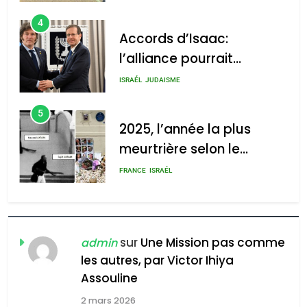
4
Accords d’Isaac:
l’alliance pourrait
2025, l’année la plus
s’étendre à 13 pays
ISRAÉL
JUDAISME
meurtrière selon le rapport
d’Amérique latine
d’ADL contre
5
l’antisémitisme
2025, l’année la plus
meurtrière selon le
admin
0
rapport d’ADL contre
FRANCE
ISRAÉL
l’antisémitisme
6
FIÈRE, DIGNE ET RÉSILIENTE :
POURQUOI JE REVENDIQUE
sur
Une Mission pas comme
admin
MA JUDAÏTE par Thérèse
les autres, par Victor Ihiya
ISRAÉL
JUDAISME
Zrihen-Dvir
Assouline
7
2 mars 2026