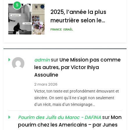
5
2025, l’année la plus
meurtrière selon le
rapport d’ADL contre
FRANCE
ISRAÉL
l’antisémitisme
6
FIÈRE, DIGNE ET RÉSILIENTE :
POURQUOI JE REVENDIQUE
sur
Une Mission pas comme
admin
MA JUDAÏTE par Thérèse
les autres, par Victor Ihiya
ISRAÉL
JUDAISME
Assouline
Zrihen-Dvir
7
2 mars 2026
CE QUI NOUS MANQUE –
Victor, ton texte est profondément émouvant et
Jacques Hadida
sincère. On sent qu’il ne s’agit non seulement
d’un récit, mais d’un témoignage…
JUDAISME
sur
Mon
Pourim des Juifs du Maroc - DAFINA
8
pourim chez les Americains – par Junes
Maroc : Les amandes de