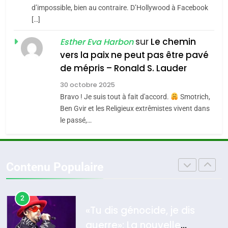
CE QUI NOUS MANQUE –
d’impossible, bien au contraire. D’Hollywood à Facebook
[…]
Jacques Hadida
4
Accords d’Isaac:
sur
Le chemin
JUDAISME
Esther Eva Harbon
l’alliance pourrait
vers la paix ne peut pas être pavé
s’étendre à 13 pays
8
de mépris – Ronald S. Lauder
ISRAÉL
JUDAISME
Maroc : Les amandes de
d’Amérique latine
30 octobre 2025
Tafraout, le miel de Tadla
5
Bravo ! Je suis tout à fait d'accord.
Smotrich,
2025, l’année la plus
Azilal consacrés produits
DAFINA
MAROC
Ben Gvir et les Religieux extrêmistes vivent dans
meurtrière selon le
du terroir
le passé,…
rapport d’ADL contre
1
FRANCE
ISRAÉL
Oeil ravageur – Vanessa De
l’antisémitisme
Loya Stauber
6
Contenu Populaire
FIÈRE, DIGNE ET RÉSILIENTE :
CINEMA
ISRAÉL
POURQUOI JE REVENDIQUE
MA JUDAÏTE par Thérèse
2
ISRAÉL
JUDAISME
«Tu dis génocide, je dis
Zrihen-Dvir
guerre»: La nouvelle
7