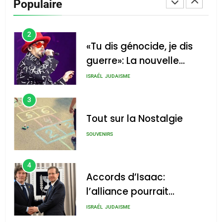
Populaire
CINEMA
ISRAÉL
2
«Tu dis génocide, je dis
guerre»: La nouvelle
chanson de Boy George
ISRAÉL
JUDAISME
3
Tout sur la Nostalgie
SOUVENIRS
4
Accords d’Isaac:
l’alliance pourrait
s’étendre à 13 pays
ISRAÉL
JUDAISME
d’Amérique latine