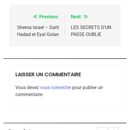
FIÈRE, DIGNE ET RÉSILIENTE :
POURQUOI JE REVENDIQUE
Previous:
Next:
Navigation
MA JUDAÏTE par Thérèse
ISRAÉL
JUDAISME
de
Shema Israel – Sarit
LES SECRETS D’UN
Zrihen-Dvir
Hadad et Eyal Golan
PASSE OUBLIE
7
l’article
CE QUI NOUS MANQUE –
Jacques Hadida
JUDAISME
LAISSER UN COMMENTAIRE
8
Maroc : Les amandes de
Vous devez
vous connecter
pour publier un
Tafraout, le miel de Tadla
commentaire.
Azilal consacrés produits
DAFINA
MAROC
du terroir
1
Oeil ravageur – Vanessa
De Loya Stauber