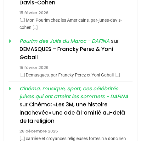
Davis-Cohen
Tafraout, le miel de Tadla
15 février 2026
Azilal consacrés produits
DAFINA
MAROC
[…] Mon Pourim chez les Americains, par-junes-davis-
du terroir
cohen […]
1
Oeil ravageur – Vanessa
sur
Pourim des Juifs du Maroc - DAFINA
De Loya Stauber
DEMASQUES – Francky Perez & Yoni
5
Gabali
CINEMA
ISRAÉL
2025, l’année la plus
15 février 2026
meurtrière selon le rapport
2
[…] Demasques, par Francky Perez et Yoni Gabali […]
«Tu dis génocide, je dis
d’ADL contre
FRANCE
ISRAÉL
guerre»: La nouvelle
Cinéma, musique, sport, ces célébrités
l’antisémitisme
juives qui ont atteint les sommets - DAFINA
chanson de Boy George
6
ISRAÉL
JUDAISME
FIÈRE, DIGNE ET RÉSILIENTE :
sur
Cinéma: «Les 3M, une histoire
inachevée» Une ode à l’amitié au-delà
POURQUOI JE REVENDIQUE
3
de la religion
MA JUDAÏTE par Thérèse
Tout sur la Nostalgie
ISRAÉL
JUDAISME
Zrihen-Dvir
28 décembre 2025
SOUVENIRS
[…] carrière et croyances religieuses fortes n’a donc rien
7