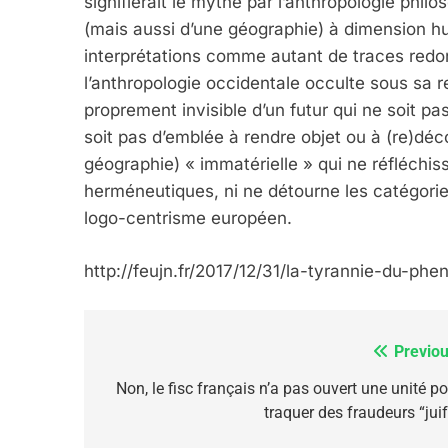
signifierait le mythe par l’anthropologie philo
(mais aussi d’une géographie) à dimension hu
6
interprétations comme autant de traces red
l’anthropologie occidentale occulte sous sa re
proprement invisible d’un futur qui ne soit p
FIÈRE, DIGNE ET RÉSIL
soit pas d’emblée à rendre objet ou à (re)décou
Dvir
géographie) « immatérielle » qui ne réfléchis
herméneutiques, ni ne détourne les catégories
ISRAÉL
JUDAISME
logo-centrisme européen.
http://feujn.fr/2017/12/31/la-tyrannie-du-p
7
Previou
Navigation
de
Non, le fisc français n’a pas ouvert une unité p
traquer des fraudeurs “juif
CE QUI NOUS MANQUE
l’article