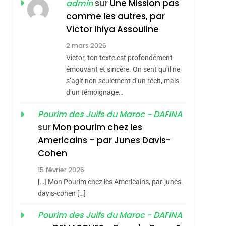
ISRAÉL
JUDAISME
sur
Une Mission pas
admin
REVENDIQUE MA
comme les autres, par
7
CE QUI NOUS
JUDAÏTE Par Thérèse
Victor Ihiya Assouline
MANQUE – Jacques
Zrihen-Dvir
2 mars 2026
Hadida
Victor, ton texte est profondément
JUDAISME
émouvant et sincère. On sent qu’il ne
8
s’agit non seulement d’un récit, mais
Maroc : Les Amandes
d’un témoignage…
De Tafraout, Le Miel
De Tadla Azilal
Pourim des Juifs du Maroc - DAFINA
DAFINA
MAROC
sur
Mon pourim chez les
Consacrés Produits
1
Americains – par Junes Davis-
Oeil Ravageur –
Du Terroir
Cohen
Vanessa De Loya
sémitisme
15 février 2026
Stauber
CINEMA
ISRAÉL
[…] Mon Pourim chez les Americains, par-junes-
2
davis-cohen […]
«Tu Dis Génocide, Je
Pourim des Juifs du Maroc - DAFINA
Dis Guerre»: La