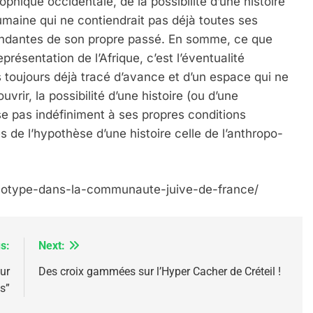
sophique occidentale, de la possibilité d’une histoire
maine qui ne contiendrait pas déjà toutes ses
ondantes de son propre passé. En somme, ce que
présentation de l’Afrique, c’est l’éventualité
as toujours déjà tracé d’avance et d’un espace qui ne
IENTE : POURQUOI JE REVENDIQUE MA JUDAÏTE Par T
vrir, la possibilité d’une histoire (ou d’une
se pas indéfiniment à ses propres conditions
 de l’hypothèse d’une histoire celle de l’anthropo-
henotype-dans-la-communaute-juive-de-france/
s:
Next:
our
Des croix gammées sur l’Hyper Cacher de Créteil !
s”
 – Jacques Hadida