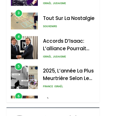
Nouvelle Chanson De
ISRAÉL
JUDAISME
Boy George
3
Tout Sur La Nostalgie
SOUVENIRS
4
Accords D’Isaac:
L’alliance Pourrait
S’étendre À 13 Pays
ISRAÉL
JUDAISME
D’Amérique Latine
5
2025, L’année La Plus
Meurtrière Selon Le
Rapport D’ADL
FRANCE
ISRAÉL
Contre
6
FIÈRE, DIGNE ET
L’antisémitisme
RÉSILIENTE :
POURQUOI JE