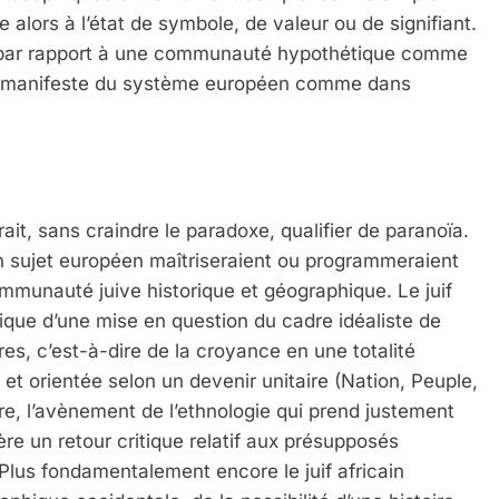
alors à l’état de symbole, de valeur ou de signifiant.
an* par rapport à une communauté hypothétique comme
ion manifeste du système européen comme dans
rait, sans craindre le paradoxe, qualifier de paranoïa.
 son sujet européen maîtriseraient ou programmeraient
ommunauté juive historique et géographique. Le juif
ritique d’une mise en question du cadre idéaliste de
res, c’est-à-dire de la croyance en une totalité
 Meurtrière Selon Le Rapport D’ADL Contre L’anti
et orientée selon un devenir unitaire (Nation, Peuple,
, l’avènement de l’ethnologie qui prend justement
ère un retour critique relatif aux présupposés
 Plus fondamentalement encore le juif africain