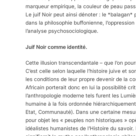
marqueur empirique, la couleur de peau passe 
Le juif Noir peut ainsi dénoter : le *balag
dans la philosophie buffonienne, l’oppress
l’analyse psychosociologique.
Juif Noir comme identité.
Cette illusion transcendantale – que l’on pour
5
C’est celle selon laquelle l’histoire juive et
les conditions de leur propre devenir de la c
Africain porterait donc en lui la possibilité c
l’anthropologie moderne tels furent les Lumiè
2025, L’année La Plus
humaine à la fois ordonnée hiérarchiquement 
FRANCE
ISRAÉL
Etat, Communauté). Dans une certaine mesure
pour objet les « peuples non historiques » op
idéalistes humanistes de l’Histoire du savoir.