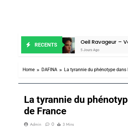
n Amiel
Oeil Ravageur – Vanessa De 
RECENTS
5 Jours Ago
Home
DAFINA
La tyrannie du phénotype dans
La tyrannie du phénoty
de France
0
Admin
3 Mins