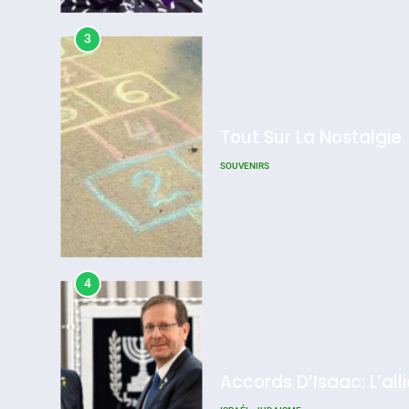
Admin
0
3
Tout Sur La Nostalgie
SOUVENIRS
4
Accords D’Isaac: L’all