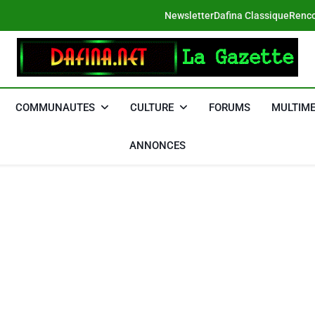
Newsletter
Dafina Classique
Renco
DAFINA
Le Net Des Juifs Du Maroc
COMMUNAUTES
CULTURE
FORUMS
MULTIME
ANNONCES