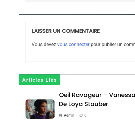
JUDAISME
LAISSER UN COMMENTAIRE
8
Vous devez
vous connecter
pour publier un comm
Maroc : Les Amandes D
Terroir
Articles Liés
DAFINA
MAROC
Oeil Ravageur – Vaness
De Loya Stauber
Admin
0
1