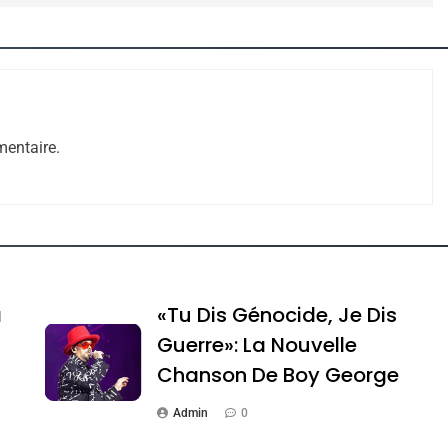
entaire.
e Tafraout, Le Miel De Tadla Azilal Consacrés P
a
«Tu Dis Génocide, Je Dis
Guerre»: La Nouvelle
Chanson De Boy George
Admin
0