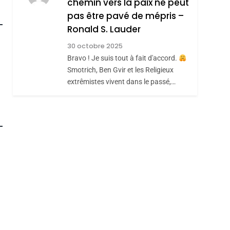
chemin vers la paix ne peut
ISRAÉL
JUDAISME
REVENDIQUE MA
pas être pavé de mépris –
7
CE QUI NOUS
JUDAÏTE Par Thérèse
Ronald S. Lauder
MANQUE – Jacques
Zrihen-Dvir
30 octobre 2025
Hadida
Bravo ! Je suis tout à fait d'accord.
JUDAISME
Smotrich, Ben Gvir et les Religieux
8
extrêmistes vivent dans le passé,…
Maroc : Les Amandes
De Tafraout, Le Miel
roduits Du
De Tadla Azilal
DAFINA
MAROC
Consacrés Produits
Du Terroir