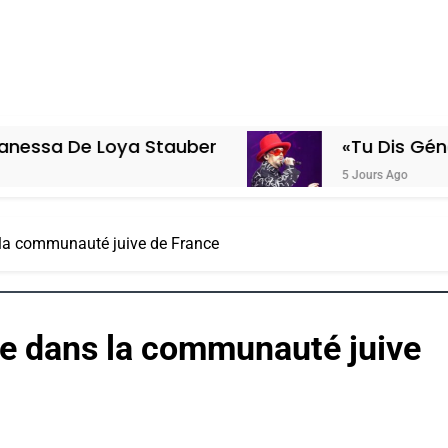
Loya Stauber
«Tu Dis Génocide, Je D
5 Jours Ago
 la communauté juive de France
pe dans la communauté juive