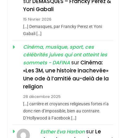
sur
DEMASQUES – Francky Perez &
Nouvelle Chanson De
ISRAÉL
JUDAISME
Yoni Gabali
Boy George
3
15 février 2026
Tout Sur La Nostalgie
[…] Demasques, par Francky Perez et Yoni
SOUVENIRS
Gabali […]
hérèse Zrihen-
4
Cinéma, musique, sport, ces
Accords D’Isaac:
célébrités juives qui ont atteint les
L’alliance Pourrait
sur
Cinéma:
sommets - DAFINA
S’étendre À 13 Pays
ISRAÉL
JUDAISME
«Les 3M, une histoire inachevée»
D’Amérique Latine
Une ode à l’amitié au-delà de la
5
2025, L’année La Plus
religion
Meurtrière Selon Le
28 décembre 2025
Rapport D’ADL
FRANCE
ISRAÉL
[…] carrière et croyances religieuses fortes n’a
Contre
donc rien d’impossible, bien au contraire.
6
FIÈRE, DIGNE ET
D’Hollywood à Facebook […]
L’antisémitisme
RÉSILIENTE :
sur
Le
Esther Eva Harbon
POURQUOI JE